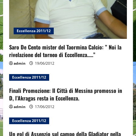
i
o
n
Eccellenza 2011/12
Saro De Cento mister del Taormina Calcio: ” Noi la
rivelazione del torneo di Eccellenza…..”
admin
19/06/2012
Eccellenza 2011/12
Finali Promozione: Il Città di Messina promosso in
D, l’Akragas resta in Eccellenza.
admin
17/06/2012
Eccellenza 2011/12
Un gol di Assenzio sul campo della Gladiator nella