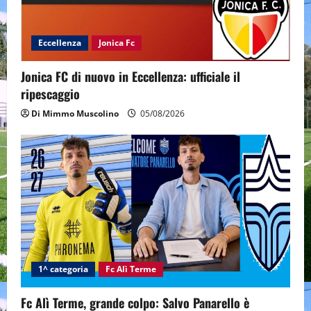
Eccellenza
Jonica Fc
Jonica FC di nuovo in Eccellenza: ufficiale il
ripescaggio
Di Mimmo Muscolino
05/08/2026
1^ categoria
Fc Alì Terme
Fc Alì Terme, grande colpo: Salvo Panarello è