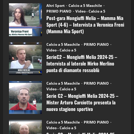
su
“SportEmpire” in Podcast: 28^ Puntata
Post-
Altri Sport
Calcio a 5 Maschile
gara
(Martedi 21 Aprile 2026)
PRIMO PIANO
Video - Calcio a 5
Mongiuffi
Melia
Post-gara Mongiuffi Melia – Mamma Mia
21/04/2026
–
3
Sport (4-6) – Intervista a Veronica Freni
Mamma
Mia
(Mamma Mia Sport)
Sport
"SportEmpire" in Podcast
Sport News
(4-
30/09/2024
6)
“SportEmpire” in Podcast: 27^ Puntata
Calcio a 5 Maschile
PRIMO PIANO
–
(Martedi 14 Aprile 2026)
Video - Calcio a 5
Intervista
a
SerieC2 – Mongiuffi Melia 2024-25 –
15/04/2026
mister
4
Intervista al laterale Mirko Merlino
Arturo
Carciotto
punta di diamante rossoblù
(Mongiuffi
Melia)
"SportEmpire" in Podcast
26/09/2024
“SportEmpire” in Podcast: 26^ Puntata
Calcio a 5 Maschile
PRIMO PIANO
(Martedi 07 Aprile 2026)
Video - Calcio a 5
Serie C2 – Mongiuffi Melia 2024-25 –
08/04/2026
5
Mister Arturo Carciotto presenta la
nuova stagione sportiva
"SportEmpire" in Podcast
11/09/2024
“SportEmpire” in Podcast: 30^ Puntata
Calcio a 5 Maschile
PRIMO PIANO
(Martedi 05 Maggio 2026)
Video - Calcio a 5