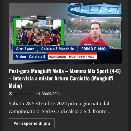
Altri Sport
Calcio a 5 Maschile
PRIMO PIANO
Video - Calcio a 5
Post-gara Mongiuffi Melia – Mamma Mia Sport (4-6)
– Intervista a mister Arturo Carciotto (Mongiuffi
Melia)
"SportEmpire" in Podcast
Sport News
sportjonico
30/09/2024
“SportEmpire” in Podcast: 29^ Puntata
(Martedi 28 Aprile 2026)
Sabato 28 Settembre 2024 prima giornata dal
campionato di Serie C2 di calcio a 5 di fronte...
28/04/2026
2
Maggiori
Per saperne di più
informazioni
"SportEmpire" in Podcast