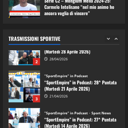
Serie C2 – Mongiuffi Melia 2024-25:
08/05/2026
1
Carmelo Intelisano “nel mio animo ho
ancora voglia di vincere”
"SportEmpire" in Podcast
Sport News
05/09/2024
“SportEmpire” in Podcast: 29^ Puntata
(Martedi 28 Aprile 2026)
TRASMISSIONI SPORTIVE
28/04/2026
2
"SportEmpire" in Podcast
“SportEmpire” in Podcast: 28^ Puntata
(Martedi 21 Aprile 2026)
21/04/2026
3
"SportEmpire" in Podcast
Sport News
“SportEmpire” in Podcast: 27^ Puntata
(Martedi 14 Aprile 2026)
15/04/2026
4