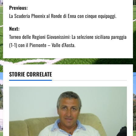
P
Previous:
o
La Scuderia Phoenix al Ronde di Enna con cinque equipaggi.
s
Next:
Torneo delle Regioni Giovanissimi: La selezione siciliana pareggia
t
(1-1) con il Piemonte – Valle d’Aosta.
n
a
STORIE CORRELATE
v
i
g
a
t