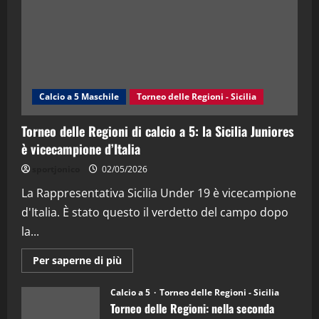
21/04/2026
3
"SportEmpire" in Podcast
Sport News
“SportEmpire” in Podcast: 27^ Puntata
(Martedi 14 Aprile 2026)
Calcio a 5 Maschile
Torneo delle Regioni - Sicilia
15/04/2026
4
Torneo delle Regioni di calcio a 5: la Sicilia Juniores
è vicecampione d’Italia
"SportEmpire" in Podcast
“SportEmpire” in Podcast: 26^ Puntata
sportjonico
02/05/2026
(Martedi 07 Aprile 2026)
La Rappresentativa Sicilia Under 19 è vicecampione
08/04/2026
5
d'Italia. È stato questo il verdetto del campo dopo
la...
Maggiori
Per saperne di più
informazioni
su
Torneo
Calcio a 5
Torneo delle Regioni - Sicilia
delle
Torneo delle Regioni: nella seconda
Regioni