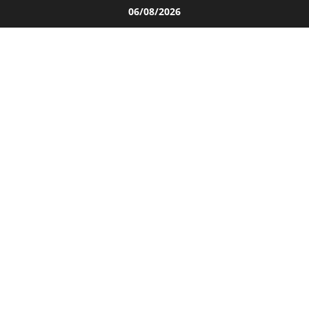
Salta
06/08/2026
al
contenuto