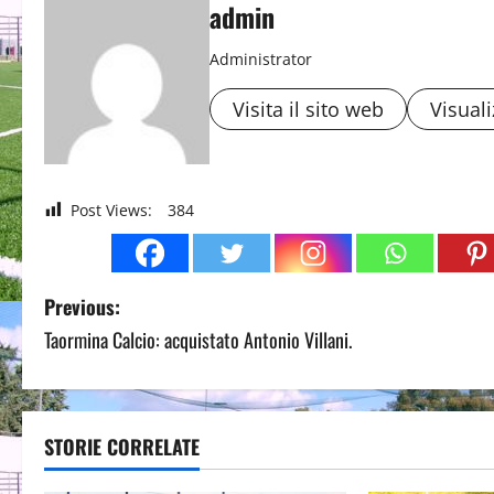
admin
Administrator
Visita il sito web
Visuali
Post Views:
384
P
Previous:
Taormina Calcio: acquistato Antonio Villani.
o
s
t
STORIE CORRELATE