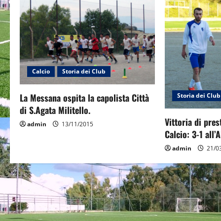
n
a
v
i
Calcio
Storia dei Club
g
Storia dei Club
La Messana ospita la capolista Città
a
di S.Agata Militello.
t
Vittoria di pres
admin
13/11/2015
Calcio: 3-1 all’
i
admin
21/0
o
n