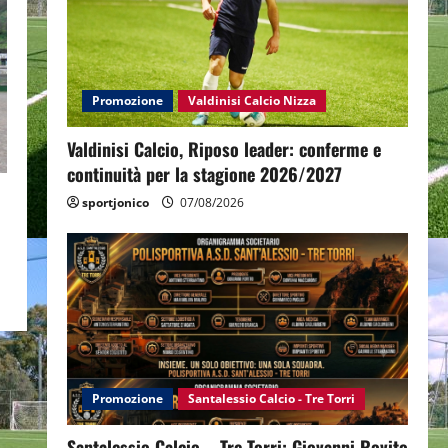
Promozione
Valdinisi Calcio Nizza
Valdinisi Calcio, Riposo leader: conferme e
continuità per la stagione 2026/2027
sportjonico
07/08/2026
n
Promozione
Santalessio Calcio - Tre Torri
Santalessio Calcio – Tre Torri: Giovanni Rovito