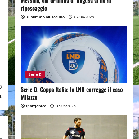
Messina, dal dramma di Ragusa al no al
ripescaggio
Di Mimmo Muscolino
07/08/2026
Serie D
:
Serie D, Coppa Italia: la LND corregge il caso
o.
Milazzo
sportjonico
07/08/2026