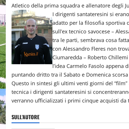
Atletico della prima squadra e allenatore degli J
I dirigenti santateresini si era
adatto per la filosofia sportiv
sull’ex tecnico savocese – Aless
tra le parti, sembrava cosa fatta
con Alessandro Fleres non trovav
Ciumaredda – Roberto Chillemi 
l’idea Carmelo Fasolo appena di
puntando dritto tra il Sabato e Domenica scorsa
Questo in sintesi gli ultimi venti giorni del “fil
tecnica i dirigenti santateresini si concentreran
verranno ufficializzati i primi cinque acquisti da
SULL'AUTORE