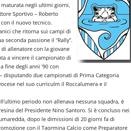
 maturata negli ultimi giorni,
ettore Sportivo – Roberto
 con il nuovo tecnico.
ici che ritorna sui campi di
ua seconda passione il “Rally”.
di allenatore con la giovane
a a vincere il campionato di
a fine degli anni ’90 con
a – disputando due campionati di Prima Categoria
vocese nel suo curriculm il Roccalumera e il
ll’ultimo periodo non allenava nessuna squadra, è
resina del Presidente Nino Santoro. Si è concluso nei
umaredda, dopo le dimissioni di 20 giorni fa di
romozione con il Taormina Calcio come Preparatore