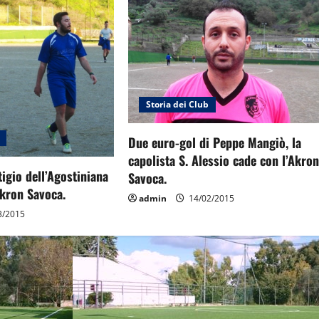
Storia dei Club
Due euro-gol di Peppe Mangiò, la
capolista S. Alessio cade con l’Akro
tigio dell’Agostiniana
Savoca.
Akron Savoca.
admin
14/02/2015
3/2015