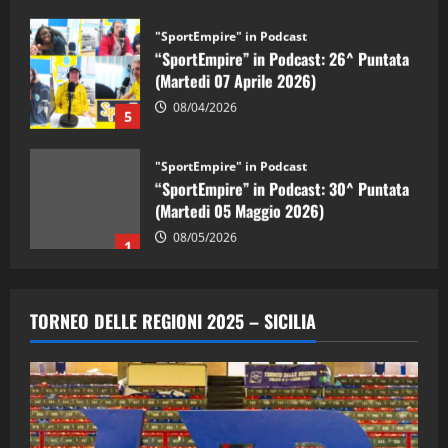
"SportEmpire" in Podcast
“SportEmpire” in Podcast: 26^ Puntata
(Martedi 07 Aprile 2026)
08/04/2026
5
"SportEmpire" in Podcast
“SportEmpire” in Podcast: 30^ Puntata
(Martedi 05 Maggio 2026)
08/05/2026
1
"SportEmpire" in Podcast
Sport News
“SportEmpire” in Podcast: 29^ Puntata
TORNEO DELLE REGIONI 2025 – SICILIA
(Martedi 28 Aprile 2026)
28/04/2026
2
"SportEmpire" in Podcast
“SportEmpire” in Podcast: 28^ Puntata