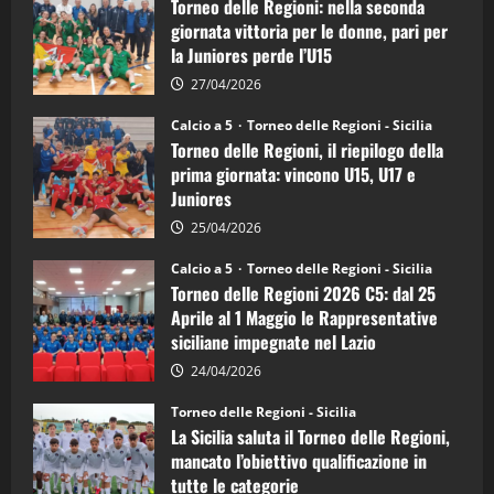
Torneo delle Regioni: nella seconda
Regioni
di
giornata vittoria per le donne, pari per
calcio
la Juniores perde l’U15
a
5:
la
27/04/2026
Sicilia
Juniores
Calcio a 5
Torneo delle Regioni - Sicilia
è
Torneo delle Regioni, il riepilogo della
vicecampione
d’Italia
prima giornata: vincono U15, U17 e
Juniores
25/04/2026
Calcio a 5
Torneo delle Regioni - Sicilia
Torneo delle Regioni 2026 C5: dal 25
Aprile al 1 Maggio le Rappresentative
siciliane impegnate nel Lazio
24/04/2026
Torneo delle Regioni - Sicilia
La Sicilia saluta il Torneo delle Regioni,
mancato l’obiettivo qualificazione in
tutte le categorie