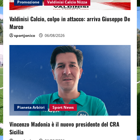
Promozione
Valdinisi Calcio Nizza
Valdinisi Calcio, colpo in attacco: arriva Giuseppe De
Marco
sportjonico
06/08/2026
Pianeta Arbitri
Sport News
Vincenzo Madonia è il nuovo presidente del CRA
Sicilia