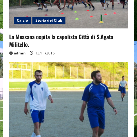
i
Calcio
Storia dei Club
o
n
La Messana ospita la capolista Città di S.Agata
Militello.
admin
13/11/2015