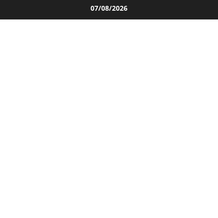
Salta
07/08/2026
al
contenuto