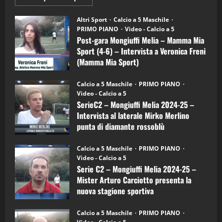
informazioni
"SportEmpire" in Podcast
su
“SportEmpire” in Podcast: 28^ Puntata
Post-
Altri Sport
Calcio a 5 Maschile
gara
(Martedi 21 Aprile 2026)
PRIMO PIANO
Video - Calcio a 5
Mongiuffi
Melia
Post-gara Mongiuffi Melia – Mamma Mia
21/04/2026
–
3
Sport (4-6) – Intervista a Veronica Freni
Mamma
Mia
(Mamma Mia Sport)
Sport
"SportEmpire" in Podcast
Sport News
(4-
30/09/2024
6)
“SportEmpire” in Podcast: 27^ Puntata
Calcio a 5 Maschile
PRIMO PIANO
–
(Martedi 14 Aprile 2026)
Video - Calcio a 5
Intervista
a
SerieC2 – Mongiuffi Melia 2024-25 –
15/04/2026
mister
4
Intervista al laterale Mirko Merlino
Arturo
Carciotto
punta di diamante rossoblù
(Mongiuffi
Melia)
"SportEmpire" in Podcast
26/09/2024
“SportEmpire” in Podcast: 26^ Puntata
Calcio a 5 Maschile
PRIMO PIANO
(Martedi 07 Aprile 2026)
Video - Calcio a 5
Serie C2 – Mongiuffi Melia 2024-25 –
08/04/2026
5
Mister Arturo Carciotto presenta la
nuova stagione sportiva
"SportEmpire" in Podcast
11/09/2024
“SportEmpire” in Podcast: 30^ Puntata
Calcio a 5 Maschile
PRIMO PIANO
(Martedi 05 Maggio 2026)