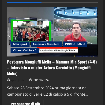
Altri Sport
Calcio a 5 Maschile
PRIMO PIANO
Video - Calcio a 5
Post-gara Mongiuffi Melia – Mamma Mia Sport (4-6)
– Intervista a mister Arturo Carciotto (Mongiuffi
Melia)
"SportEmpire" in Podcast
Sport News
sportjonico
30/09/2024
“SportEmpire” in Podcast: 29^ Puntata
(Martedi 28 Aprile 2026)
Sabato 28 Settembre 2024 prima giornata dal
campionato di Serie C2 di calcio a 5 di fronte...
28/04/2026
2
Maggiori
Per saperne di più