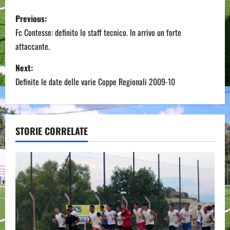
P
Previous:
o
Fc Contesse: definito lo staff tecnico. In arrivo un forte
attaccante.
s
Next:
t
Definite le date delle varie Coppe Regionali 2009-10
n
a
STORIE CORRELATE
v
i
g
a
t