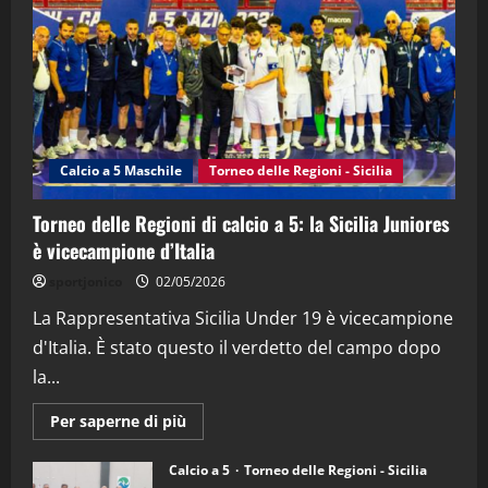
(Martedi 21 Aprile 2026)
21/04/2026
3
"SportEmpire" in Podcast
Sport News
“SportEmpire” in Podcast: 27^ Puntata
(Martedi 14 Aprile 2026)
Calcio a 5 Maschile
Torneo delle Regioni - Sicilia
15/04/2026
4
Torneo delle Regioni di calcio a 5: la Sicilia Juniores
è vicecampione d’Italia
"SportEmpire" in Podcast
“SportEmpire” in Podcast: 26^ Puntata
sportjonico
02/05/2026
(Martedi 07 Aprile 2026)
La Rappresentativa Sicilia Under 19 è vicecampione
08/04/2026
5
d'Italia. È stato questo il verdetto del campo dopo
la...
Maggiori
Per saperne di più
informazioni
su
Torneo
Calcio a 5
Torneo delle Regioni - Sicilia
delle