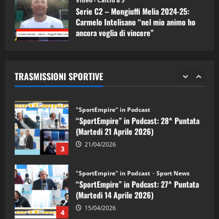
Video - Calcio a 5
Serie C2 – Mongiuffi Melia 2024-25:
08/05/2026
1
Carmelo Intelisano “nel mio animo ho
ancora voglia di vincere”
"SportEmpire" in Podcast
Sport News
05/09/2024
“SportEmpire” in Podcast: 29^ Puntata
(Martedi 28 Aprile 2026)
TRASMISSIONI SPORTIVE
28/04/2026
2
"SportEmpire" in Podcast
“SportEmpire” in Podcast: 28^ Puntata
(Martedi 21 Aprile 2026)
21/04/2026
3
"SportEmpire" in Podcast
Sport News
“SportEmpire” in Podcast: 27^ Puntata
(Martedi 14 Aprile 2026)
15/04/2026
4