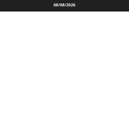
Salta
08/08/2026
al
contenuto