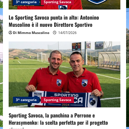
i
3^ categoria
Sporting Savoca
o
Lo Sporting Savoca punta in alto: Antonino
Muscolino è il nuovo Direttore Sportivo
n
Di Mimmo Muscolino
14/07/2026
3^ categoria
Sporting Savoca
Sporting Savoca, la panchina a Perrone e
Herasymenko: la scelta perfetta per il progetto