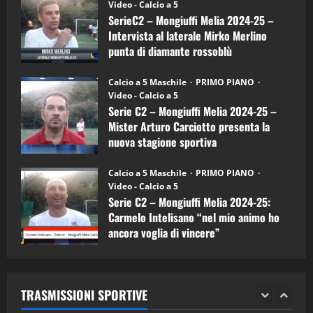
(Martedi 14 Aprile 2026)
Video - Calcio a 5
Intervista
a
SerieC2 – Mongiuffi Melia 2024-25 –
15/04/2026
mister
4
Intervista al laterale Mirko Merlino
Arturo
Carciotto
punta di diamante rossoblù
(Mongiuffi
Melia)
"SportEmpire" in Podcast
26/09/2024
“SportEmpire” in Podcast: 26^ Puntata
Calcio a 5 Maschile
PRIMO PIANO
(Martedi 07 Aprile 2026)
Video - Calcio a 5
Serie C2 – Mongiuffi Melia 2024-25 –
08/04/2026
5
Mister Arturo Carciotto presenta la
nuova stagione sportiva
"SportEmpire" in Podcast
11/09/2024
“SportEmpire” in Podcast: 30^ Puntata
Calcio a 5 Maschile
PRIMO PIANO
(Martedi 05 Maggio 2026)
Video - Calcio a 5
Serie C2 – Mongiuffi Melia 2024-25:
08/05/2026
1
Carmelo Intelisano “nel mio animo ho
ancora voglia di vincere”
"SportEmpire" in Podcast
Sport News
05/09/2024
“SportEmpire” in Podcast: 29^ Puntata
(Martedi 28 Aprile 2026)
TRASMISSIONI SPORTIVE
28/04/2026
2