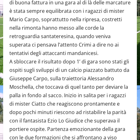
di buona fattura in una gara al di là delle marcature
è stata sempre equilibrata con i ragazzi di mister
Mario Carpo, soprattutto nella ripresa, costretti
nella rimonta hanno messo alle corde la
retroguardia santateresina, quando veniva
superata ci pensava l’attento Crimi a dire no ai
tentativi degli attaccanti mandanicesi.
A sbloccare il risultato dopo 1’ di gara sono stati gli
ospiti sugli sviluppi di un calcio piazzato battuto da
Giuseppe Carpo, sulla traiettoria Alessandro
Moschella, che toccava di quel tanto per deviare la
palla in fondo al sacco. Inizio in salita per i ragazzi
di mister Ciatto che reagiscono prontamente e
dopo pochi minuti riescono ad ristabilire la parità
con il fantasista Ezio Lo Giudice che superava il
portiere ospite. Partenza emozionante della gara
con le due formazioni che si affrontano a viso