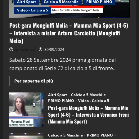
Altri Sport
Calcio a 5 Maschile
PRIMO PIANO
Video - Calcio a 5
Post-gara Mongiuffi Melia – Mamma Mia Sport (4-6)
– Intervista a mister Arturo Carciotto (Mongiuffi
Melia)
"SportEmpire" in Podcast
Sport News
sportjonico
30/09/2024
“SportEmpire” in Podcast: 29^ Puntata
(Martedi 28 Aprile 2026)
Sabato 28 Settembre 2024 prima giornata dal
campionato di Serie C2 di calcio a 5 di fronte...
28/04/2026
2
Maggiori
Per saperne di più
informazioni
"SportEmpire" in Podcast
su
“SportEmpire” in Podcast: 28^ Puntata
Post-
Altri Sport
Calcio a 5 Maschile
gara
(Martedi 21 Aprile 2026)
PRIMO PIANO
Video - Calcio a 5
Mongiuffi
Melia
Post-gara Mongiuffi Melia – Mamma Mia
21/04/2026
–
3
Sport (4-6) – Intervista a Veronica Freni
Mamma
Mia
(Mamma Mia Sport)
Sport
"SportEmpire" in Podcast
Sport News
(4-
30/09/2024
6)
“SportEmpire” in Podcast: 27^ Puntata
Calcio a 5 Maschile
PRIMO PIANO
–