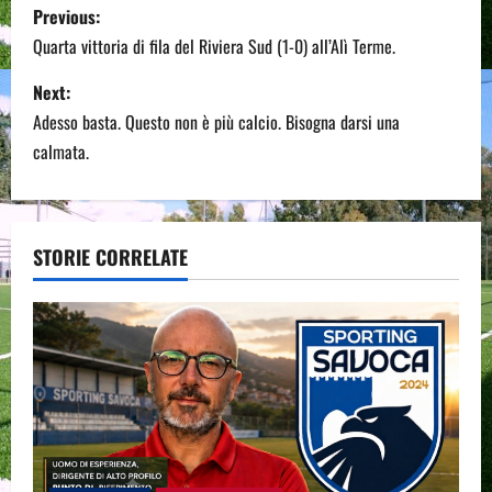
P
Previous:
o
Quarta vittoria di fila del Riviera Sud (1-0) all’Alì Terme.
s
Next:
Adesso basta. Questo non è più calcio. Bisogna darsi una
t
calmata.
n
a
STORIE CORRELATE
v
i
g
a
t