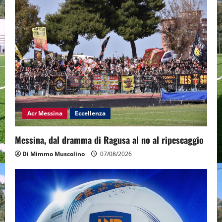
Acr Messina
Eccellenza
Messina, dal dramma di Ragusa al no al ripescaggio
Di Mimmo Muscolino
07/08/2026