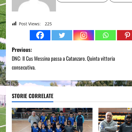
Post Views:
225
P
Previous:
DNC: Il Cus Messina passa a Catanzaro. Quinta vittoria
o
consecutiva.
s
t
STORIE CORRELATE
n
a
v