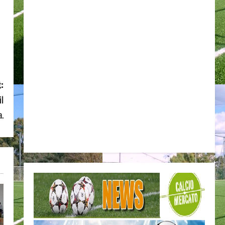
:
il
a.