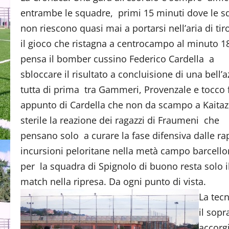
entrambe le squadre, primi 15 minuti dove le s
non riescono quasi mai a portarsi nell’aria di tir
il gioco che ristagna a centrocampo al minuto 18
pensa il bomber cussino Federico Cardella a
sbloccare il risultato a concluisione di una bell’
tutta di prima tra Gammeri, Provenzale e tocco 
appunto di Cardella che non da scampo a Kaitaz
sterile la reazione dei ragazzi di Fraumeni che
pensano solo a curare la fase difensiva dalle ra
incursioni peloritane nella metà campo barcell
per la squadra di Spignolo di buono resta solo il 
match nella ripresa. Da ogni punto di vista.
La tec
il sop
accorgi