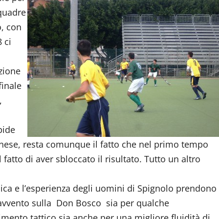
quadre
o, con
 ci
azione
finale
,
pide
onese, resta comunque il fatto che nel primo tempo
fatto di aver sbloccato il risultato. Tutto un altro
nica e l’esperienza degli uomini di Spignolo prendono
ravvento sulla Don Bosco sia per qualche
mento tattico sia anche per una migliore fluidità di