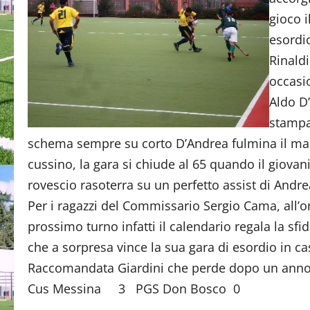
gioco i
esordio
Rinald
occasi
Aldo D
stampa 
schema sempre su corto D’Andrea fulmina il mace
cussino, la gara si chiude al 65 quando il giova
rovescio rasoterra su un perfetto assist di Andrea
Per i ragazzi del Commissario Sergio Cama, all’or
prossimo turno infatti il calendario regala la sfid
che a sorpresa vince la sua gara di esordio in c
Raccomandata Giardini che perde dopo un anno l
Cus Messina 3 PGS Don Bosco 0