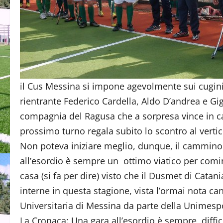
il Cus Messina si impone agevolmente sui cugini 
rientrante Federico Cardella, Aldo D’andrea e Gigi
compagnia del Ragusa che a sorpresa vince in ca
prossimo turno regala subito lo scontro al vertice
Non poteva iniziare meglio, dunque, il cammino
all’esordio è sempre un ottimo viatico per cominc
casa (si fa per dire) visto che il Dusmet di Catan
interne in questa stagione, vista l’ormai nota c
Universitaria di Messina da parte della Unimesp
La Cronaca: Una gara all’esordio è sempre diffic