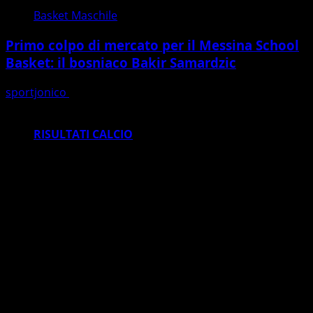
Basket Maschile
Primo colpo di mercato per il Messina School
Basket: il bosniaco Bakir Samardzic
sportjonico
16/07/2026
RISULTATI CALCIO