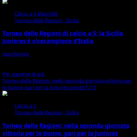
Calcio a 5 Maschile
Torneo delle Regioni - Sicilia
Torneo delle Regioni di calcio a 5: la Sicilia
Juniores è vicecampione d’Italia
sportjonico
02/05/2026
La Rappresentativa Sicilia Under 19 è vicecampione
d'Italia. È stato questo il verdetto del campo dopo la...
Maggiori
Per saperne di più
informazioni
Torneo delle Regioni: nella seconda giornata vittoria per
su
le donne, pari per la Juniores perde l’U15
Torneo
delle
Calcio a 5
Regioni
Torneo delle Regioni - Sicilia
di
calcio
Torneo delle Regioni: nella seconda giornata
a
vittoria per le donne, pari per la Juniores
5: