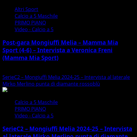
gara
Altri Sport
Mongiuffi
Calcio a 5 Maschile
Melia
PRIMO PIANO
–
Video - Calcio a 5
Mamma
Mia
Post-gara Mongiuffi Melia – Mamma Mia
Sport
Sport (4-6) – Intervista a Veronica Freni
(4-
(Mamma Mia Sport)
6)
–
30/09/2024
Intervista
SerieC2 – Mongiuffi Melia 2024-25 – Intervista al laterale
a
Mirko Merlino punta di diamante rossoblù
mister
Arturo
Carciotto
Calcio a 5 Maschile
(Mongiuffi
PRIMO PIANO
Melia)
Video - Calcio a 5
SerieC2 – Mongiuffi Melia 2024-25 – Intervista
al laterale Mirko Merlino punta di diamante