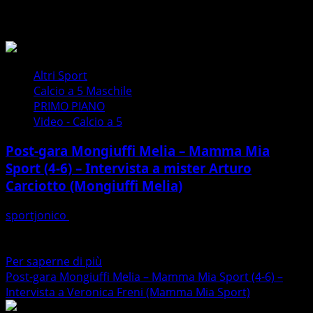
Video – Calcio a 5
Altri Sport
Calcio a 5 Maschile
PRIMO PIANO
Video - Calcio a 5
Post-gara Mongiuffi Melia – Mamma Mia
Sport (4-6) – Intervista a mister Arturo
Carciotto (Mongiuffi Melia)
sportjonico
30/09/2024
Sabato 28 Settembre 2024 prima giornata dal
campionato di Serie C2 di calcio a 5 di fronte...
Maggiori
Per saperne di più
informazioni
Post-gara Mongiuffi Melia – Mamma Mia Sport (4-6) –
su
Intervista a Veronica Freni (Mamma Mia Sport)
Post-