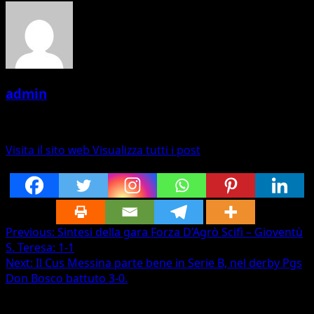
admin
Administrator
Visita il sito web
Visualizza tutti i post
Post Views:
246
Post
Previous:
Sintesi della gara Forza D’Agrò Scifì – Gioventù
S. Teresa: 1-1
navigation
Next:
Il Cus Messina parte bene in Serie B, nel derby Pgs
Don Bosco battuto 3-0.
Storie correlate