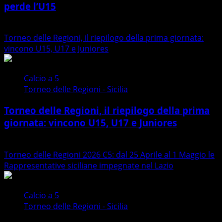
perde l’U15
la
Sicilia
27/04/2026
Juniores
Torneo delle Regioni, il riepilogo della prima giornata:
è
vincono U15, U17 e Juniores
vicecampione
d’Italia
Calcio a 5
Torneo delle Regioni - Sicilia
Torneo delle Regioni, il riepilogo della prima
giornata: vincono U15, U17 e Juniores
25/04/2026
Torneo delle Regioni 2026 C5: dal 25 Aprile al 1 Maggio le
Rappresentative siciliane impegnate nel Lazio
Calcio a 5
Torneo delle Regioni - Sicilia