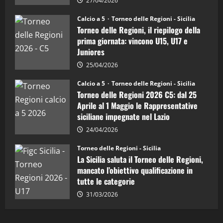
la
27/04/2026
Sicilia
08/04/2026
5
Juniores
Calcio a 5
Torneo delle Regioni - Sicilia
è
Torneo delle Regioni, il riepilogo della
vicecampione
d’Italia
prima giornata: vincono U15, U17 e
Juniores
25/04/2026
Calcio a 5
Torneo delle Regioni - Sicilia
Torneo delle Regioni 2026 C5: dal 25
Aprile al 1 Maggio le Rappresentative
siciliane impegnate nel Lazio
24/04/2026
Torneo delle Regioni - Sicilia
La Sicilia saluta il Torneo delle Regioni,
mancato l’obiettivo qualificazione in
tutte le categorie
31/03/2026