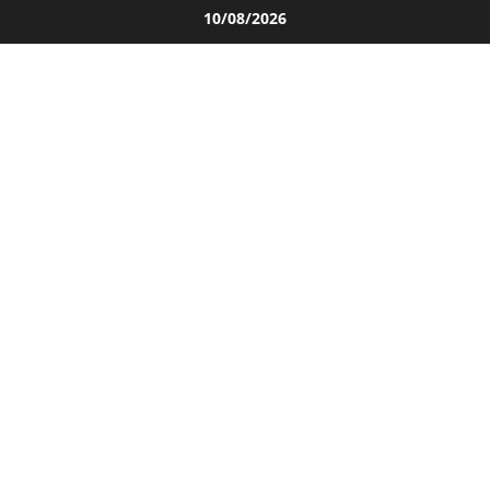
Salta
10/08/2026
al
contenuto