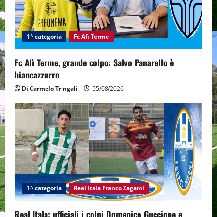
1^ categoria
Fc Alì Terme
Fc Alì Terme, grande colpo: Salvo Panarello è
biancazzurro
Di Carmelo Tringali
05/08/2026
1^ categoria
Real Itala Franco Zagami
Real Itala: ufficiali i colpi Domenico Guccione e