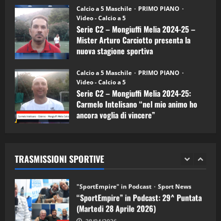
“SportEmpire” in Podcast: 26^ Puntata
Calcio a 5 Maschile
PRIMO PIANO
(Martedi 07 Aprile 2026)
Video - Calcio a 5
Serie C2 – Mongiuffi Melia 2024-25 –
08/04/2026
5
Mister Arturo Carciotto presenta la
nuova stagione sportiva
"SportEmpire" in Podcast
11/09/2024
“SportEmpire” in Podcast: 30^ Puntata
Calcio a 5 Maschile
PRIMO PIANO
(Martedi 05 Maggio 2026)
Video - Calcio a 5
Serie C2 – Mongiuffi Melia 2024-25:
08/05/2026
1
Carmelo Intelisano “nel mio animo ho
ancora voglia di vincere”
"SportEmpire" in Podcast
Sport News
05/09/2024
“SportEmpire” in Podcast: 29^ Puntata
(Martedi 28 Aprile 2026)
TRASMISSIONI SPORTIVE
28/04/2026
2
"SportEmpire" in Podcast
“SportEmpire” in Podcast: 28^ Puntata
(Martedi 21 Aprile 2026)