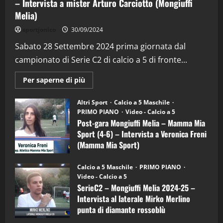
– Intervista a mister Arturo Carciotto (Mongiuffi
Melia)
"SportEmpire" in Podcast
Sport News
sportjonico
30/09/2024
“SportEmpire” in Podcast: 29^ Puntata
(Martedi 28 Aprile 2026)
Sabato 28 Settembre 2024 prima giornata dal
campionato di Serie C2 di calcio a 5 di fronte...
28/04/2026
2
Maggiori
Per saperne di più
informazioni
"SportEmpire" in Podcast
su
“SportEmpire” in Podcast: 28^ Puntata
Post-
Altri Sport
Calcio a 5 Maschile
gara
(Martedi 21 Aprile 2026)
PRIMO PIANO
Video - Calcio a 5
Mongiuffi
Melia
Post-gara Mongiuffi Melia – Mamma Mia
21/04/2026
–
3
Sport (4-6) – Intervista a Veronica Freni
Mamma
Mia
(Mamma Mia Sport)
Sport
"SportEmpire" in Podcast
Sport News
(4-
30/09/2024
6)
“SportEmpire” in Podcast: 27^ Puntata
Calcio a 5 Maschile
PRIMO PIANO
–
(Martedi 14 Aprile 2026)
Video - Calcio a 5
Intervista
a
SerieC2 – Mongiuffi Melia 2024-25 –
15/04/2026
mister
4
Intervista al laterale Mirko Merlino
Arturo
Carciotto
punta di diamante rossoblù
(Mongiuffi
Melia)
"SportEmpire" in Podcast
26/09/2024