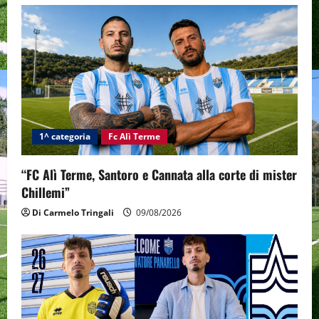
i
g
a
t
i
1^ categoria
Fc Alì Terme
o
“FC Alì Terme, Santoro e Cannata alla corte di mister
Chillemi”
n
Di Carmelo Tringali
09/08/2026