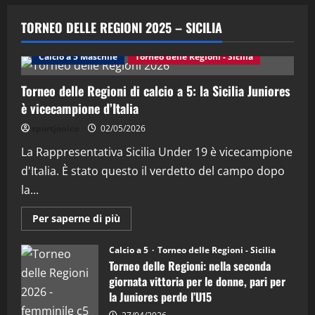
"SportEmpire" in Podcast
Sport News
“SportEmpire” in Podcast: 29^ Puntata
TORNEO DELLE REGIONI 2025 – SICILIA
(Martedi 28 Aprile 2026)
28/04/2026
Calcio a 5 Maschile
Torneo delle Regioni - Sicilia
2
Torneo delle Regioni di calcio a 5: la Sicilia Juniores
"SportEmpire" in Podcast
è vicecampione d’Italia
“SportEmpire” in Podcast: 28^ Puntata
(Martedi 21 Aprile 2026)
sportjonico
02/05/2026
21/04/2026
La Rappresentativa Sicilia Under 19 è vicecampione
3
d'Italia. È stato questo il verdetto del campo dopo
"SportEmpire" in Podcast
Sport News
la...
“SportEmpire” in Podcast: 27^ Puntata
(Martedi 14 Aprile 2026)
Maggiori
Per saperne di più
informazioni
15/04/2026
su
4
Torneo
Calcio a 5
Torneo delle Regioni - Sicilia
delle
Torneo delle Regioni: nella seconda
Regioni
di
"SportEmpire" in Podcast
giornata vittoria per le donne, pari per
calcio
“SportEmpire” in Podcast: 26^ Puntata
la Juniores perde l’U15
a
5:
(Martedi 07 Aprile 2026)