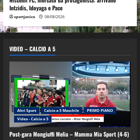
Niscemi FC, mercato da protagonista: arrivano
Intzidis, Idoyaga e Pace
sportjonico
08/08/2026
VIDEO – CALCIO A 5
Altri Sport
Calcio a 5 Maschile
PRIMO PIANO
Video - Calcio a 5
Post-gara Mongiuffi Melia – Mamma Mia Sport (4-6)