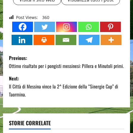
Post Views:
360
P
Previous:
o
Ottimo risultato per i pongisti messinesi: Pillera e Minutoli primi.
s
Next:
Il Città di Messina vince la 2^ Edizione della “Sinergie Cup” di
t
Taormina.
n
a
STORIE CORRELATE
v