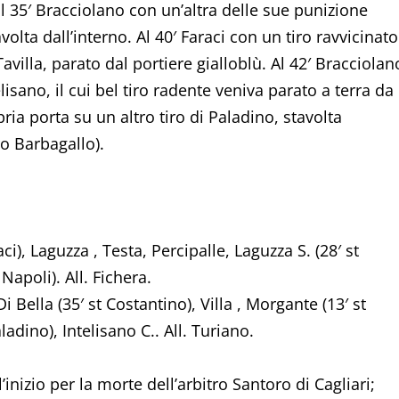
l 35′ Bracciolano con un’altra delle sue punizione
lta dall’interno. Al 40′ Faraci con un tiro ravvicinato
Tavilla, parato dal portiere gialloblù. Al 42′ Bracciolan
lisano, il cui bel tiro radente veniva parato a terra da
opria porta su un altro tiro di Paladino, stavolta
ro Barbagallo).
aci), Laguzza , Testa, Percipalle, Laguzza S. (28′ st
Napoli). All. Fichera.
i Bella (35′ st Costantino), Villa , Morgante (13′ st
ladino), Intelisano C.. All. Turiano.
nizio per la morte dell’arbitro Santoro di Cagliari;