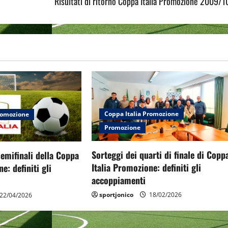
Risultati di ritorno Coppa Italia Promozione 2009/1
Coppa Italia Promozione
Promozione
Promozione
Sorteggi dei quarti di finale di Copp
semifinali della Coppa
Italia Promozione: definiti gli
e: definiti gli
accoppiamenti
sportjonico
18/02/2026
22/04/2026