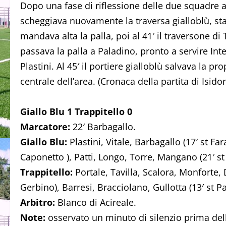
Dopo una fase di riflessione delle due squadre a
scheggiava nuovamente la traversa gialloblù, stavo
mandava alta la palla, poi al 41′ il traversone di 
passava la palla a Paladino, pronto a servire Inte
Plastini. Al 45′ il portiere gialloblù salvava la pr
centrale dell’area. (Cronaca della partita di Isido
Giallo Blu 1 Trappitello 0
Marcatore:
22′ Barbagallo.
Giallo Blu:
Plastini, Vitale, Barbagallo (17′ st Far
Caponetto ), Patti, Longo, Torre, Mangano (21′ st 
Trappitello:
Portale, Tavilla, Scalora, Monforte, D
Gerbino), Barresi, Bracciolano, Gullotta (13′ st Pa
Arbitro:
Blanco di Acireale.
Note:
osservato un minuto di silenzio prima dell’i