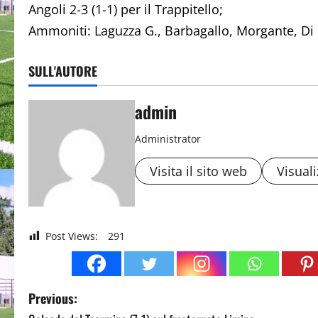
Angoli 2-3 (1-1) per il Trappitello;
Ammoniti: Laguzza G., Barbagallo, Morgante, Di 
SULL'AUTORE
admin
Administrator
Visita il sito web
Visuali
Post Views:
291
P
Previous: