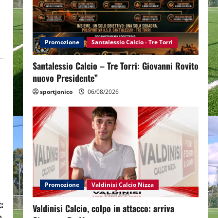
Promozione
Santalessio Calcio - Tre Torri
Santalessio Calcio – Tre Torri: Giovanni Rovito
nuovo Presidente”
sportjonico
06/08/2026
Promozione
Valdinisi Calcio Nizza
:
Valdinisi Calcio, colpo in attacco: arriva