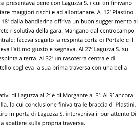
si presentava bene con Laguzza S. i cui tiri finivano
ventare maggiori rischi e ad allontanare. Al 12′ Plastino
l 18′ dalla bandierina offriva un buon suggerimento al
a rete risolutiva della gara: Mangano dal centrocampo
rale; faceva seguito la respinta corta di Portale e il
ieva l’attimo giusto e segnava. Al 27′ Laguzza S. su
spinta a terra. Al 32′ un rasoterra centrale di
pitello coglieva la sua prima traversa con una bella
vi di Laguzza al 2′ e di Morgante al 3′. Al 9′ ancora
a, la cui conclusione finiva tra le braccia di Plastini.
 tiro in porta di Laguzza S. interveniva il pur attento Di
a sbattere sulla propria traversa.