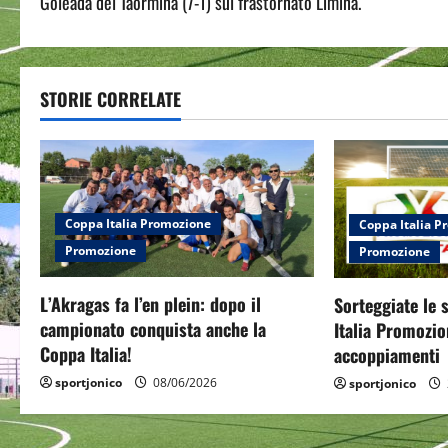
Goleada del Taormina (7-1) sul frastornato Limina.
o
s
t
STORIE CORRELATE
n
a
v
Coppa Italia Promozione
Coppa Italia 
Promozione
Promozione
i
g
L’Akragas fa l’en plein: dopo il
Sorteggiate le 
campionato conquista anche la
Italia Promozion
a
Coppa Italia!
accoppiamenti
t
sportjonico
08/06/2026
sportjonico
i