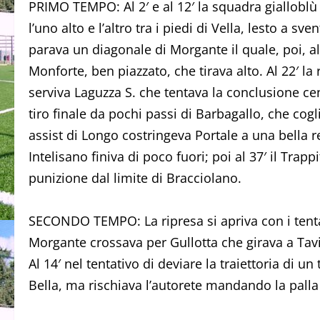
PRIMO TEMPO: Al 2′ e al 12′ la squadra gialloblù 
l’uno alto e l’altro tra i piedi di Vella, lesto a s
parava un diagonale di Morgante il quale, poi, a
Monforte, ben piazzato, che tirava alto. Al 22′ l
serviva Laguzza S. che tentava la conclusione cent
tiro finale da pochi passi di Barbagallo, che cogl
assist di Longo costringeva Portale a una bella re
Intelisano finiva di poco fuori; poi al 37′ il Trap
punizione dal limite di Bracciolano.
SECONDO TEMPO: La ripresa si apriva con i tentati
Morgante crossava per Gullotta che girava a Tavill
Al 14′ nel tentativo di deviare la traiettoria di un
Bella, ma rischiava l’autorete mandando la palla 