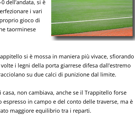
0 dell’andata, si è
erfezionare i vari
proprio gioco di
one taorminese
rappitello si è mossa in maniera più vivace, sfiorando
volte i legni della porta giarrese difesa dall’estremo
racciolano su due calci di punizione dal limite.
 di casa, non cambiava, anche se il Trappitello forse
co espresso in campo e del conto delle traverse, ma è
to maggiore equilibrio tra i reparti.