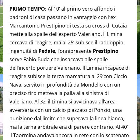
PRIMO TEMPO:
Al 10’ al primo vero affondo i
padroni di casa passano in vantaggio con l’ex
Marcantonio Prestipino di testa su cross di Cutaia
mette alla spalle dell’esperto Valeriano. Il Limina
cercava di reagire, ma al 25’ subisce il raddoppio:
ingenuità di
Pedale
, l’onnipresente
Prestipino
serve Fabio Buda che insaccava alle spalle
dell’incerto portiere Valeriano. Il Limina incapace di
reagire subisce la terza marcatura al 29’con Ciccio
Nava, servito in profondità da Mondello con un
preciso tiro metteva la palla alla sinistra di
Valeriano. Al 32’ il Limina si avvicinava all’area
avversaria con un calcio piazzato di Ponzio, una
punizione dal limite che superava la linea bianca,
ma la terna arbitrale era di parere contrario. Al 40’
il Taormina andava ancora in rete con lo scatenato