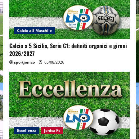
Calcio a 5 Maschile
Calcio a 5 Sicilia, Serie C1: definiti organici e gironi
2026/2027
sportjonico
05/08/2026
Eccellenza
Jonica Fc