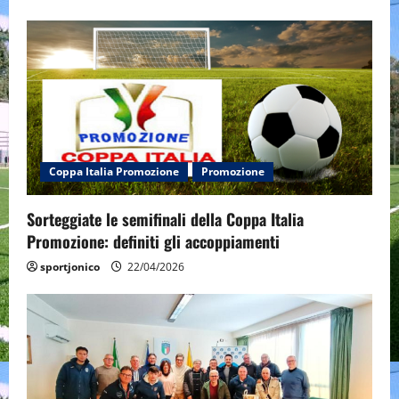
n
Coppa Italia Promozione
Promozione
Sorteggiate le semifinali della Coppa Italia
Promozione: definiti gli accoppiamenti
sportjonico
22/04/2026