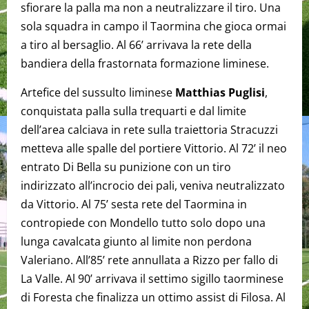
sfiorare la palla ma non a neutralizzare il tiro. Una
sola squadra in campo il Taormina che gioca ormai
a tiro al bersaglio. Al 66’ arrivava la rete della
bandiera della frastornata formazione liminese.
Artefice del sussulto liminese
Matthias Puglisi
,
conquistata palla sulla trequarti e dal limite
dell’area calciava in rete sulla traiettoria Stracuzzi
metteva alle spalle del portiere Vittorio. Al 72’ il neo
entrato Di Bella su punizione con un tiro
indirizzato all’incrocio dei pali, veniva neutralizzato
da Vittorio. Al 75’ sesta rete del Taormina in
contropiede con Mondello tutto solo dopo una
lunga cavalcata giunto al limite non perdona
Valeriano. All’85’ rete annullata a Rizzo per fallo di
La Valle. Al 90’ arrivava il settimo sigillo taorminese
di Foresta che finalizza un ottimo assist di Filosa. Al