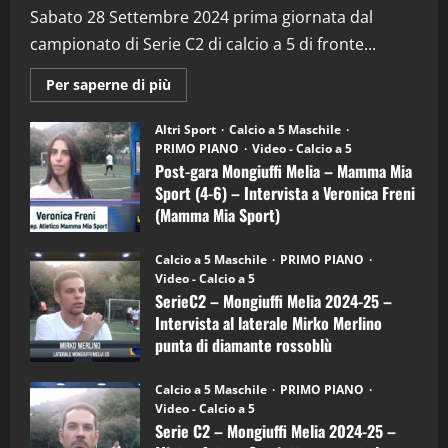
(Martedi 28 Aprile 2026)
Sabato 28 Settembre 2024 prima giornata dal
campionato di Serie C2 di calcio a 5 di fronte...
28/04/2026
2
Maggiori
Per saperne di più
informazioni
"SportEmpire" in Podcast
su
“SportEmpire” in Podcast: 28^ Puntata
Post-
Altri Sport
Calcio a 5 Maschile
gara
(Martedi 21 Aprile 2026)
PRIMO PIANO
Video - Calcio a 5
Mongiuffi
Melia
Post-gara Mongiuffi Melia – Mamma Mia
21/04/2026
–
3
Sport (4-6) – Intervista a Veronica Freni
Mamma
Mia
(Mamma Mia Sport)
Sport
"SportEmpire" in Podcast
Sport News
(4-
30/09/2024
6)
“SportEmpire” in Podcast: 27^ Puntata
Calcio a 5 Maschile
PRIMO PIANO
–
(Martedi 14 Aprile 2026)
Video - Calcio a 5
Intervista
a
SerieC2 – Mongiuffi Melia 2024-25 –
15/04/2026
mister
4
Intervista al laterale Mirko Merlino
Arturo
Carciotto
punta di diamante rossoblù
(Mongiuffi
Melia)
"SportEmpire" in Podcast
26/09/2024
“SportEmpire” in Podcast: 26^ Puntata
Calcio a 5 Maschile
PRIMO PIANO
(Martedi 07 Aprile 2026)
Video - Calcio a 5
Serie C2 – Mongiuffi Melia 2024-25 –
08/04/2026
5