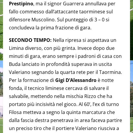
Prestipino
, ma il signor Guarrera annullava per
fallo commesso dall’attaccante taorminese sul
difensore Muscolino. Sul punteggio di 3 – 0 si
concludeva la prima frazione di gara.
SECONDO TEMPO:
Nella ripresa si aspettava un
Limina diverso, con più grinta. Invece dopo due
minuti di gara, erano sempre i padroni di casa con
Buda lanciato in profondità superava in uscita
Valeriano segnando la quarta rete per il Taormina.
Per la formazione di
Gigi D’Alessandro
è notte
fonda, il tecnico liminese cercava di salvare il
salvabile, mettendo nella mischia Rizzo che ha
portato più incisività nel gioco. Al 60’, l’ex di turno
Filosa metteva a segno la quinta marcatura che
dalla fascia destra penetrava in area faceva partire
un preciso tiro che il portiere Valeriano riusciva a