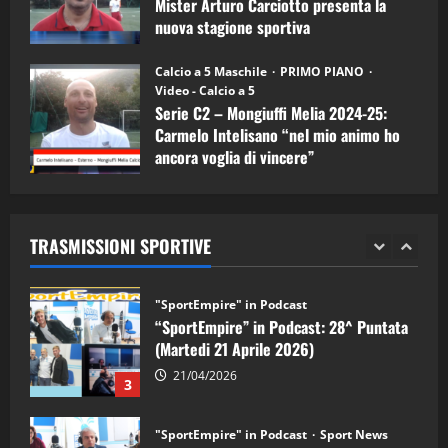
Mister Arturo Carciotto presenta la
nuova stagione sportiva
"SportEmpire" in Podcast
11/09/2024
“SportEmpire” in Podcast: 30^ Puntata
Calcio a 5 Maschile
PRIMO PIANO
(Martedi 05 Maggio 2026)
Video - Calcio a 5
Serie C2 – Mongiuffi Melia 2024-25:
08/05/2026
1
Carmelo Intelisano “nel mio animo ho
ancora voglia di vincere”
"SportEmpire" in Podcast
Sport News
05/09/2024
“SportEmpire” in Podcast: 29^ Puntata
(Martedi 28 Aprile 2026)
TRASMISSIONI SPORTIVE
28/04/2026
2
"SportEmpire" in Podcast
“SportEmpire” in Podcast: 28^ Puntata
(Martedi 21 Aprile 2026)
21/04/2026
3
"SportEmpire" in Podcast
Sport News