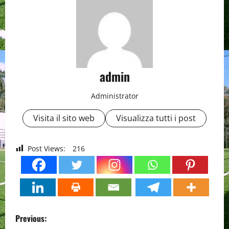
admin
Administrator
Visita il sito web
Visualizza tutti i post
Post Views:
216
P
Previous: