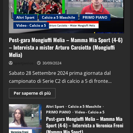
Altri Sport
Calcio a 5 Maschile
PRIMO PIANO
Video - Calcio a 5
Post-gara Mongiuffi Melia – Mamma Mia Sport (4-6)
– Intervista a mister Arturo Carciotto (Mongiuffi
Melia)
"SportEmpire" in Podcast
Sport News
sportjonico
30/09/2024
“SportEmpire” in Podcast: 29^ Puntata
(Martedi 28 Aprile 2026)
Sabato 28 Settembre 2024 prima giornata dal
campionato di Serie C2 di calcio a 5 di fronte...
28/04/2026
2
Maggiori
Per saperne di più
informazioni
"SportEmpire" in Podcast
su
“SportEmpire” in Podcast: 28^ Puntata
Post-
Altri Sport
Calcio a 5 Maschile
gara
(Martedi 21 Aprile 2026)
PRIMO PIANO
Video - Calcio a 5
Mongiuffi
Melia
Post-gara Mongiuffi Melia – Mamma Mia
21/04/2026
–
3
Sport (4-6) – Intervista a Veronica Freni
Mamma
Mia
(Mamma Mia Sport)