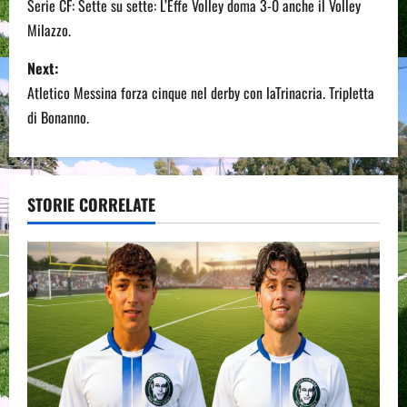
o
Serie CF: Sette su sette: L’Effe Volley doma 3-0 anche il Volley
Milazzo.
s
Next:
t
Atletico Messina forza cinque nel derby con laTrinacria. Tripletta
n
di Bonanno.
a
v
STORIE CORRELATE
i
g
a
t
i