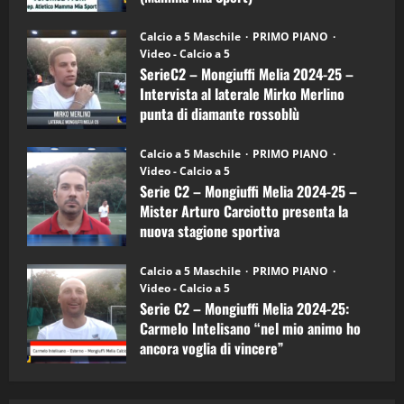
Sport
"SportEmpire" in Podcast
Sport News
(4-
30/09/2024
6)
“SportEmpire” in Podcast: 27^ Puntata
Calcio a 5 Maschile
PRIMO PIANO
–
(Martedi 14 Aprile 2026)
Video - Calcio a 5
Intervista
a
SerieC2 – Mongiuffi Melia 2024-25 –
15/04/2026
mister
4
Intervista al laterale Mirko Merlino
Arturo
Carciotto
punta di diamante rossoblù
(Mongiuffi
Melia)
"SportEmpire" in Podcast
26/09/2024
“SportEmpire” in Podcast: 26^ Puntata
Calcio a 5 Maschile
PRIMO PIANO
(Martedi 07 Aprile 2026)
Video - Calcio a 5
Serie C2 – Mongiuffi Melia 2024-25 –
08/04/2026
5
Mister Arturo Carciotto presenta la
nuova stagione sportiva
"SportEmpire" in Podcast
11/09/2024
“SportEmpire” in Podcast: 30^ Puntata
Calcio a 5 Maschile
PRIMO PIANO
(Martedi 05 Maggio 2026)
Video - Calcio a 5
Serie C2 – Mongiuffi Melia 2024-25:
08/05/2026
1
Carmelo Intelisano “nel mio animo ho
ancora voglia di vincere”
"SportEmpire" in Podcast
Sport News
05/09/2024
“SportEmpire” in Podcast: 29^ Puntata