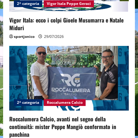
2^ categoria
Vigor Itala Peppe Geraci
o
n
Vigor Itala: ecco i colpi Gioele Musumarra e Natale
Miduri
sportjonico
29/07/2026
2^ categoria
Roccalumera Calcio
Roccalumera Calcio, avanti nel segno della
continuità: mister Peppe Mangiò confermato in
panchina