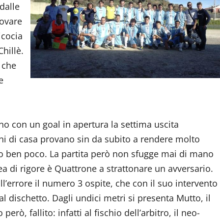
 dalle
rovare
icocia
hillè.
 che
e
no con un goal in apertura la settima uscita
roni di casa provano sin da subito a rendere molto
anno ben poco. La partita però non sfugge mai di mano
rea di rigore è Quattrone a strattonare un avversario.
l’errore il numero 3 ospite, che con il suo intervento
dal dischetto. Dagli undici metri si presenta Mutto, il
rò, fallito: infatti al fischio dell’arbitro, il neo-