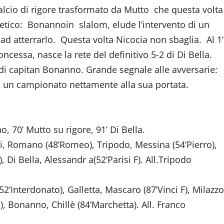
 calcio di rigore trasformato da Mutto che questa volta
Atletico: Bonannoin slalom, elude l’intervento di un
ad atterrarlo. Questa volta Nicocia non sbaglia. Al 1’
essa, nasce la rete del definitivo 5-2 di Di Bella.
 di capitan Bonanno. Grande segnale alle avversarie:
in un campionato nettamente alla sua portata.
o, 70’ Mutto su rigore, 91’ Di Bella.
, Romano (48’Romeo), Tripodo, Messina (54’Pierro),
 Di Bella, Alessandr a(52’Parisi F). All.Tripodo
’Interdonato), Galletta, Mascaro (87’Vinci F), Milazzo
o), Bonanno, Chillè (84’Marchetta). All. Franco