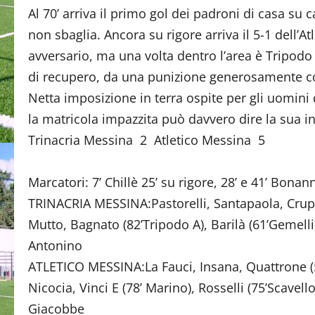
Al 70’ arriva il primo gol dei padroni di casa su
non sbaglia. Ancora su rigore arriva il 5-1 dell’
avversario, ma una volta dentro l’area è Tripodo 
di recupero, da una punizione generosamente conc
Netta imposizione in terra ospite per gli uomini
la matricola impazzita può davvero dire la sua 
Trinacria Messina 2 Atletico Messina 5
Marcatori: 7’ Chillè 25’ su rigore, 28’ e 41’ Bonann
TRINACRIA MESSINA:Pastorelli, Santapaola, Crupi
Mutto, Bagnato (82’Tripodo A), Barilà (61’Gemelli),
Antonino
ATLETICO MESSINA:La Fauci, Insana, Quattrone (52
Nicocia, Vinci E (78’ Marino), Rosselli (75’Scavell
Giacobbe