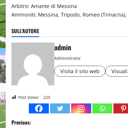
Arbitro: Amante di Messina
Ammoniti: Messina, Tripodo, Romeo (Trinacria), 
SULL'AUTORE
admin
Administrator
Visita il sito web
Visuali
Post Views:
225
P
Previous: