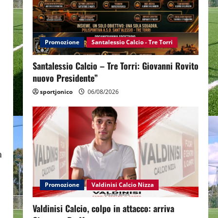
Promozione
Santalessio Calcio - Tre Torri
Santalessio Calcio – Tre Torri: Giovanni Rovito
nuovo Presidente”
sportjonico
06/08/2026
a
Promozione
Valdinisi Calcio Nizza
Valdinisi Calcio, colpo in attacco: arriva