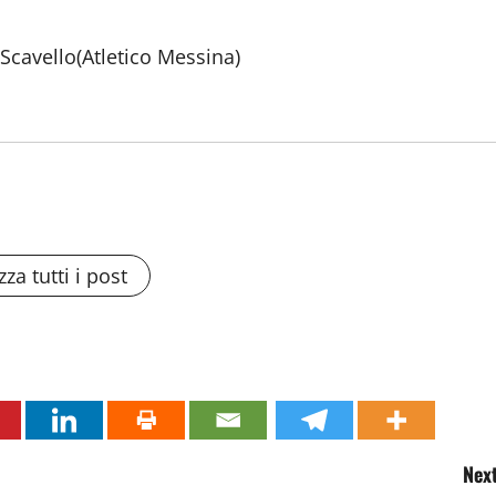
Scavello(Atletico Messina)
zza tutti i post
Next