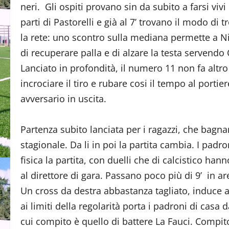
neri. Gli ospiti provano sin da subito a farsi vivi
parti di Pastorelli e già al 7’ trovano il modo di t
la rete: uno scontro sulla mediana permette a N
di recuperare palla e di alzare la testa servendo C
Lanciato in profondità, il numero 11 non fa altro
incrociare il tiro e rubare cosi il tempo al portier
avversario in uscita.
Partenza subito lanciata per i ragazzi, che bagna
stagionale. Da li in poi la partita cambia. I pad
fisica la partita, con duelli che di calcistico h
al direttore di gara. Passano poco più di 9’ in a
Un cross da destra abbastanza tagliato, induce al
ai limiti della regolarità porta i padroni di casa 
cui compito è quello di battere La Fauci. Compito pe