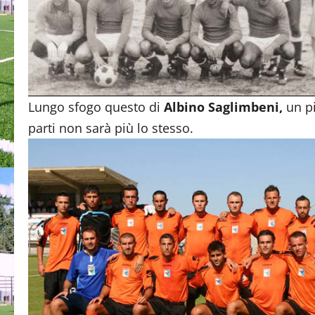
Lungo sfogo questo di
Albino Saglimbeni,
un pi
parti non sarà più lo stesso.