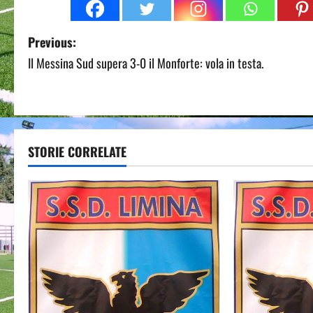
P
Previous:
Il Messina Sud supera 3-0 il Monforte: vola in testa.
o
s
t
STORIE CORRELATE
n
a
v
i
g
a