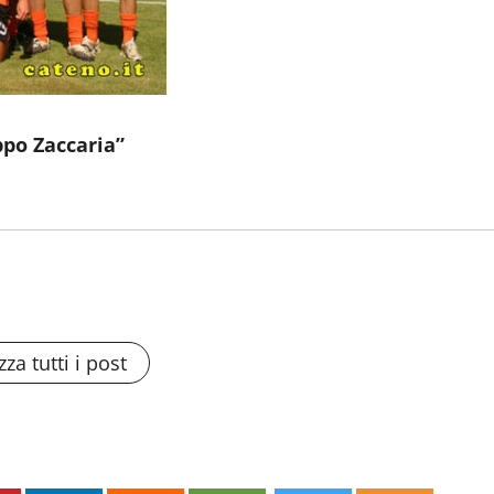
ippo Zaccaria”
zza tutti i post