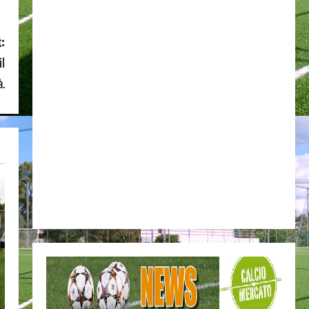
:
il
à.