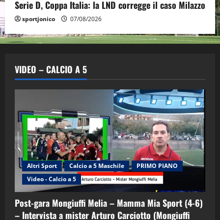
Serie D, Coppa Italia: la LND corregge il caso Milazzo
sportjonico
07/08/2026
VIDEO – CALCIO A 5
Altri Sport
Calcio a 5 Maschile
PRIMO PIANO
Video - Calcio a 5
Post-gara Mongiuffi Melia – Mamma Mia Sport (4-6)
– Intervista a mister Arturo Carciotto (Mongiuffi