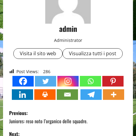
admin
Administrator
Visita il sito web
Visualizza tutti i post
Post Views:
286
P
Previous:
o
Juniores: reso noto l’organico delle squadre.
s
Next: