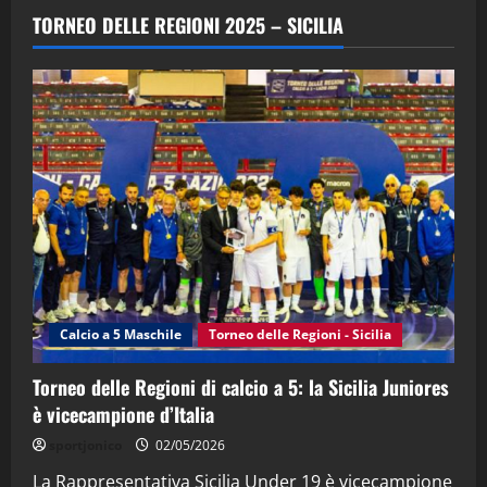
“SportEmpire” in Podcast: 29^ Puntata
TORNEO DELLE REGIONI 2025 – SICILIA
(Martedi 28 Aprile 2026)
28/04/2026
2
"SportEmpire" in Podcast
“SportEmpire” in Podcast: 28^ Puntata
(Martedi 21 Aprile 2026)
21/04/2026
3
"SportEmpire" in Podcast
Sport News
“SportEmpire” in Podcast: 27^ Puntata
(Martedi 14 Aprile 2026)
Calcio a 5 Maschile
Torneo delle Regioni - Sicilia
15/04/2026
4
Torneo delle Regioni di calcio a 5: la Sicilia Juniores
è vicecampione d’Italia
"SportEmpire" in Podcast
“SportEmpire” in Podcast: 26^ Puntata
sportjonico
02/05/2026
(Martedi 07 Aprile 2026)
La Rappresentativa Sicilia Under 19 è vicecampione