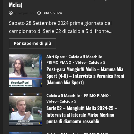
Melia)
"SportEmpire" in Podcast
Sport News
sportjonico
30/09/2024
“SportEmpire” in Podcast: 29^ Puntata
(Martedi 28 Aprile 2026)
Sabato 28 Settembre 2024 prima giornata dal
campionato di Serie C2 di calcio a 5 di fronte...
28/04/2026
2
Maggiori
Per saperne di più
informazioni
"SportEmpire" in Podcast
su
“SportEmpire” in Podcast: 28^ Puntata
Post-
Altri Sport
Calcio a 5 Maschile
gara
(Martedi 21 Aprile 2026)
PRIMO PIANO
Video - Calcio a 5
Mongiuffi
Melia
Post-gara Mongiuffi Melia – Mamma Mia
21/04/2026
–
3
Sport (4-6) – Intervista a Veronica Freni
Mamma
Mia
(Mamma Mia Sport)
Sport
"SportEmpire" in Podcast
Sport News
(4-
30/09/2024
6)
“SportEmpire” in Podcast: 27^ Puntata
Calcio a 5 Maschile
PRIMO PIANO
–
(Martedi 14 Aprile 2026)
Video - Calcio a 5
Intervista
a
SerieC2 – Mongiuffi Melia 2024-25 –
15/04/2026
mister
4
Intervista al laterale Mirko Merlino
Arturo
Carciotto
punta di diamante rossoblù
(Mongiuffi
Melia)
"SportEmpire" in Podcast
26/09/2024
“SportEmpire” in Podcast: 26^ Puntata