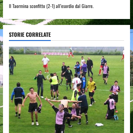
Il Taormina sconfitto (2-1) all’esordio dal Giarre.
t
n
a
STORIE CORRELATE
v
i
g
a
t
i
o