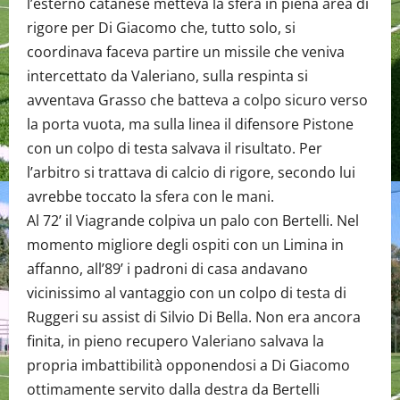
l’esterno catanese metteva la sfera in piena area di
rigore per Di Giacomo che, tutto solo, si
coordinava faceva partire un missile che veniva
intercettato da Valeriano, sulla respinta si
avventava Grasso che batteva a colpo sicuro verso
la porta vuota, ma sulla linea il difensore Pistone
con un colpo di testa salvava il risultato. Per
l’arbitro si trattava di calcio di rigore, secondo lui
avrebbe toccato la sfera con le mani.
Al 72’ il Viagrande colpiva un palo con Bertelli. Nel
momento migliore degli ospiti con un Limina in
affanno, all’89’ i padroni di casa andavano
vicinissimo al vantaggio con un colpo di testa di
Ruggeri su assist di Silvio Di Bella. Non era ancora
finita, in pieno recupero Valeriano salvava la
propria imbattibilità opponendosi a Di Giacomo
ottimamente servito dalla destra da Bertelli