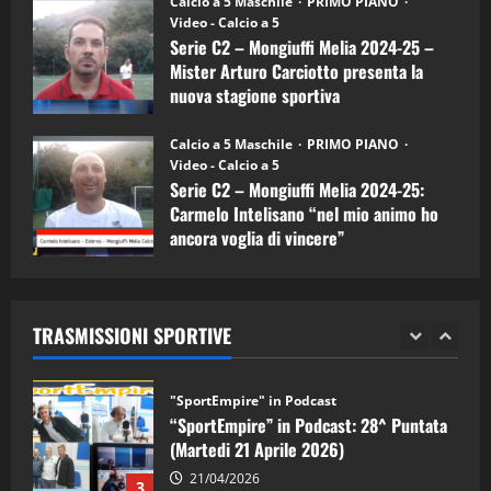
Calcio a 5 Maschile
PRIMO PIANO
(Martedi 07 Aprile 2026)
Video - Calcio a 5
Serie C2 – Mongiuffi Melia 2024-25 –
08/04/2026
5
Mister Arturo Carciotto presenta la
nuova stagione sportiva
"SportEmpire" in Podcast
11/09/2024
“SportEmpire” in Podcast: 30^ Puntata
Calcio a 5 Maschile
PRIMO PIANO
(Martedi 05 Maggio 2026)
Video - Calcio a 5
Serie C2 – Mongiuffi Melia 2024-25:
08/05/2026
1
Carmelo Intelisano “nel mio animo ho
ancora voglia di vincere”
"SportEmpire" in Podcast
Sport News
05/09/2024
“SportEmpire” in Podcast: 29^ Puntata
(Martedi 28 Aprile 2026)
TRASMISSIONI SPORTIVE
28/04/2026
2
"SportEmpire" in Podcast
“SportEmpire” in Podcast: 28^ Puntata
(Martedi 21 Aprile 2026)
21/04/2026
3