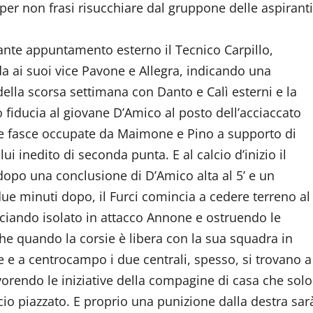
per non frasi risucchiare dal gruppone delle aspiranti
ante appuntamento esterno il Tecnico Carpillo,
da ai suoi vice Pavone e Allegra, indicando una
ella scorsa settimana con Danto e Calì esterni e la
 fiducia al giovane D’Amico al posto dell’acciaccato
le fasce occupate da Maimone e Pino a supporto di
i inedito di seconda punta. E al calcio d’inizio il
a dopo una conclusione di D’Amico alta al 5’ e un
ue minuti dopo, il Furci comincia a cedere terreno al
asciando isolato in attacco Annone e ostruendo le
he quando la corsie è libera con la sua squadra in
e a centrocampo i due centrali, spesso, si trovano a
favorendo le iniziative della compagine di casa che solo
lcio piazzato. E proprio una punizione dalla destra sar