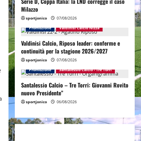
Serie D, Coppa Italia: la LND corregge il caso
Milazzo
sportjonico
07/08/2026
Promozione
Valdinisi Calcio Nizza
Valdinisi Calcio, Riposo leader: conferme e
continuità per la stagione 2026/2027
sportjonico
07/08/2026
e
Promozione
Santalessio Calcio - Tre Torri
Santalessio Calcio – Tre Torri: Giovanni Rovito
nuovo Presidente”
a
sportjonico
06/08/2026