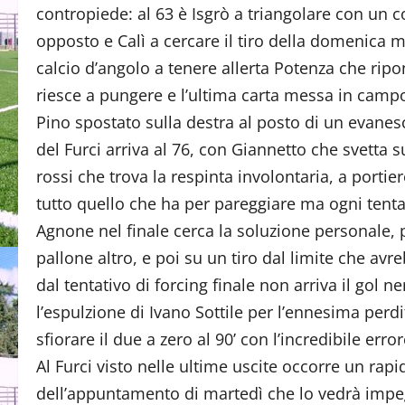
contropiede: al 63 è Isgrò a triangolare con un
opposto e Calì a cercare il tiro della domenica m
calcio d’angolo a tenere allerta Potenza che ripo
riesce a pungere e l’ultima carta messa in camp
Pino spostato sulla destra al posto di un evane
del Furci arriva al 76, con Giannetto che svetta 
rossi che trova la respinta involontaria, a porti
tutto quello che ha per pareggiare ma ogni tentai
Agnone nel finale cerca la soluzione personale, 
pallone altro, e poi su un tiro dal limite che av
dal tentativo di forcing finale non arriva il gol
l’espulzione di Ivano Sottile per l’ennesima perd
sfiorare il due a zero al 90’ con l’incredibile err
Al Furci visto nelle ultime uscite occorre un rap
dell’appuntamento di martedì che lo vedrà impe