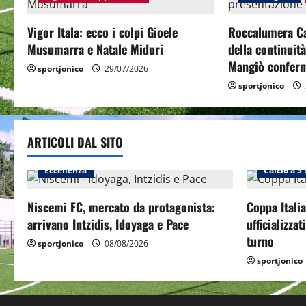
a
v
Vigor Itala: ecco i colpi Gioele
Roccalumera Cal
Musumarra e Natale Miduri
della continuit
i
Mangiò conferm
sportjonico
29/07/2026
g
sportjonico
a
ARTICOLI DAL SITO
t
Eccellenza
Calcio a 5
i
o
Niscemi FC, mercato da protagonista:
Coppa Italia
arrivano Intzidis, Idoyaga e Pace
ufficializza
n
turno
sportjonico
08/08/2026
sportjonico