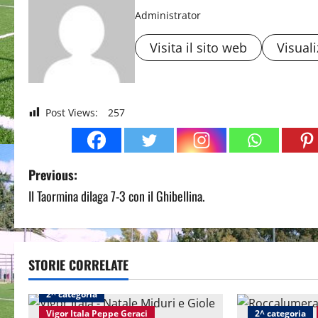
Administrator
Visita il sito web
Visuali
Post Views:
257
P
Previous:
Il Taormina dilaga 7-3 con il Ghibellina.
o
s
t
STORIE CORRELATE
n
2^ categoria
Vigor Itala Peppe Geraci
2^ categoria