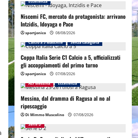
Eccellenza
Niscemi FC, mercato da protagonista: arrivano
Intzidis, Idoyaga e Pace
sportjonico
08/08/2026
Calcio a 5 Maschile
Senza categoria
Coppa Italia Serie C1 Calcio a 5, ufficializzati
gli accoppiamenti del primo turno
sportjonico
07/08/2026
Acr Messina
Eccellenza
Messina, dal dramma di Ragusa al no al
ripescaggio
Di Mimmo Muscolino
07/08/2026
Serie D
à