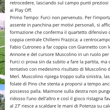
retrocedere, lasciando sul campo punti preziosi 
ai Play Off.
Primo Tempo: Furci non pervenuto. Per l’import
assente in panchina per motivi personali, si affi
formazione che conferma il quartetto difensivo d
coppia centrale Chillemi Frazzica; a centrocampo
Fabio Cutroneo a far coppia con Giannetto con 
Annone e del cursore Muscolino in un ruolo per lu
Furci ci prova sin da subito a fare la partita, m
tentativo con medesimo risultato di Muscolino d
Merì. Muscolino ripiega troppo sulla sinistra, l
folate di Pino che stenta a proporsi a tempo anc
possesso palla. Maimone sulla destra non punge 
ridosso l’uno dell’altro e così il gioco ristagna 
al 27’ riesce a scaldare le mani di Potenza su ca