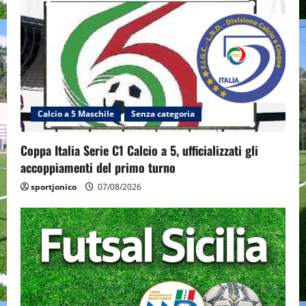
g
a
t
i
Calcio a 5 Maschile
Senza categoria
o
Coppa Italia Serie C1 Calcio a 5, ufficializzati gli
n
accoppiamenti del primo turno
sportjonico
07/08/2026