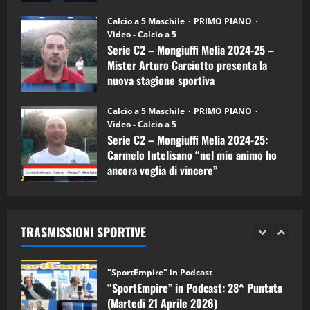
Melia)
"SportEmpire" in Podcast
26/09/2024
“SportEmpire” in Podcast: 26^ Puntata
Calcio a 5 Maschile
PRIMO PIANO
(Martedi 07 Aprile 2026)
Video - Calcio a 5
Serie C2 – Mongiuffi Melia 2024-25 –
08/04/2026
5
Mister Arturo Carciotto presenta la
nuova stagione sportiva
"SportEmpire" in Podcast
11/09/2024
“SportEmpire” in Podcast: 30^ Puntata
Calcio a 5 Maschile
PRIMO PIANO
(Martedi 05 Maggio 2026)
Video - Calcio a 5
Serie C2 – Mongiuffi Melia 2024-25:
08/05/2026
1
Carmelo Intelisano “nel mio animo ho
ancora voglia di vincere”
"SportEmpire" in Podcast
Sport News
05/09/2024
“SportEmpire” in Podcast: 29^ Puntata
(Martedi 28 Aprile 2026)
TRASMISSIONI SPORTIVE
28/04/2026
2
"SportEmpire" in Podcast
“SportEmpire” in Podcast: 28^ Puntata
(Martedi 21 Aprile 2026)