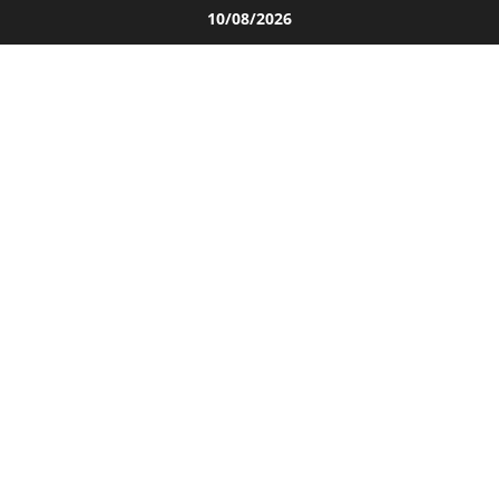
Salta
10/08/2026
al
contenuto