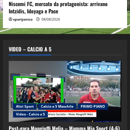
Niscemi FC, mercato da protagonista: arrivano
Intzidis, Idoyaga e Pace
sportjonico
08/08/2026
VIDEO – CALCIO A 5
Altri Sport
Calcio a 5 Maschile
PRIMO PIANO
Video - Calcio a 5
Post-gara Mongiuffi Melia – Mamma Mia Sport (4-6)