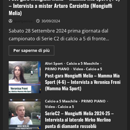
– Intervista a mister Arturo Carciotto (Mongiuffi
Melia)
"SportEmpire" in Podcast
Sport News
sportjonico
30/09/2024
“SportEmpire” in Podcast: 29^ Puntata
(Martedi 28 Aprile 2026)
Sabato 28 Settembre 2024 prima giornata dal
campionato di Serie C2 di calcio a 5 di fronte...
28/04/2026
2
Maggiori
Per saperne di più
informazioni
"SportEmpire" in Podcast
su
“SportEmpire” in Podcast: 28^ Puntata
Post-
Altri Sport
Calcio a 5 Maschile
gara
(Martedi 21 Aprile 2026)
PRIMO PIANO
Video - Calcio a 5
Mongiuffi
Melia
Post-gara Mongiuffi Melia – Mamma Mia
21/04/2026
–
3
Sport (4-6) – Intervista a Veronica Freni
Mamma
Mia
(Mamma Mia Sport)
Sport
"SportEmpire" in Podcast
Sport News
(4-
30/09/2024
6)
“SportEmpire” in Podcast: 27^ Puntata
Calcio a 5 Maschile
PRIMO PIANO
–
(Martedi 14 Aprile 2026)
Video - Calcio a 5
Intervista
a
SerieC2 – Mongiuffi Melia 2024-25 –
15/04/2026
mister
4
Intervista al laterale Mirko Merlino
Arturo
Carciotto
punta di diamante rossoblù
(Mongiuffi