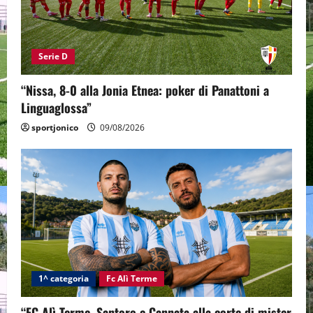
Serie D
“Nissa, 8-0 alla Jonia Etnea: poker di Panattoni a
Linguaglossa”
sportjonico
09/08/2026
1^ categoria
Fc Alì Terme
“FC Alì Terme, Santoro e Cannata alla corte di mister