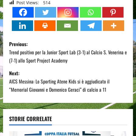
Post Views:
514
P
Previous:
o
Trend positivo per la Junior Sport Lab (3-1) al Calcio S. Venerina e
(7-1) allo Sport Project Academy
s
Next:
t
AICS Messina: Lo Sporting Atene Kids si è aggiudicato il
n
“Memorial Giovanni e Domenico Geraci” di calcio a 11
a
v
STORIE CORRELATE
i