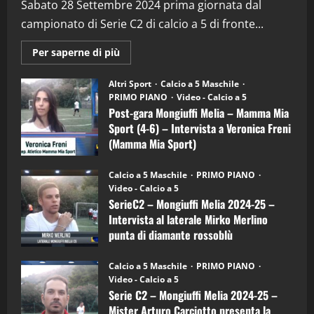
(Martedi 28 Aprile 2026)
Sabato 28 Settembre 2024 prima giornata dal
campionato di Serie C2 di calcio a 5 di fronte...
28/04/2026
2
Maggiori
Per saperne di più
informazioni
"SportEmpire" in Podcast
su
“SportEmpire” in Podcast: 28^ Puntata
Post-
Altri Sport
Calcio a 5 Maschile
gara
(Martedi 21 Aprile 2026)
PRIMO PIANO
Video - Calcio a 5
Mongiuffi
Melia
Post-gara Mongiuffi Melia – Mamma Mia
21/04/2026
–
3
Sport (4-6) – Intervista a Veronica Freni
Mamma
Mia
(Mamma Mia Sport)
Sport
"SportEmpire" in Podcast
Sport News
(4-
30/09/2024
6)
“SportEmpire” in Podcast: 27^ Puntata
Calcio a 5 Maschile
PRIMO PIANO
–
(Martedi 14 Aprile 2026)
Video - Calcio a 5
Intervista
a
SerieC2 – Mongiuffi Melia 2024-25 –
15/04/2026
mister
4
Intervista al laterale Mirko Merlino
Arturo
Carciotto
punta di diamante rossoblù
(Mongiuffi
Melia)
"SportEmpire" in Podcast
26/09/2024
“SportEmpire” in Podcast: 26^ Puntata
Calcio a 5 Maschile
PRIMO PIANO
(Martedi 07 Aprile 2026)
Video - Calcio a 5
Serie C2 – Mongiuffi Melia 2024-25 –
08/04/2026
5
Mister Arturo Carciotto presenta la