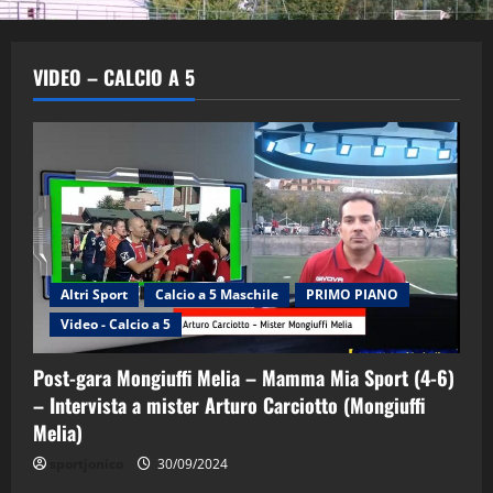
VIDEO – CALCIO A 5
Altri Sport
Calcio a 5 Maschile
PRIMO PIANO
Video - Calcio a 5
Post-gara Mongiuffi Melia – Mamma Mia Sport (4-6)
– Intervista a mister Arturo Carciotto (Mongiuffi
Melia)
"SportEmpire" in Podcast
Sport News
sportjonico
30/09/2024
“SportEmpire” in Podcast: 29^ Puntata