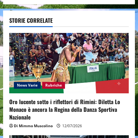
v
STORIE CORRELATE
i
g
a
t
i
o
News Varie
Rubriche
n
Oro lucente sotto i riflettori di Rimini: Diletta Lo
Monaco è ancora la Regina della Danza Sportiva
Nazionale
Di Mimmo Muscolino
12/07/2026