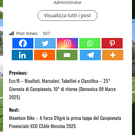
Administrator
Visualizza tutti i post
Post Views:
507
P
Previous:
o
Ecc/B – Risultati, Marcatori, Tabellini e Classifica – 25^
Giornata di Campionato, 10^ di ritorno (Domenica 09 Marzo
s
2025)
t
Next:
n
Mountain Bike – A Forza D’Agrò la prima tappa del Campionato
Provinciale XCO CSAIn Messina 2025
a