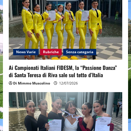
News Varie
Rubriche
Senza categoria
Ai Campionati Italiani FIDESM, la “Passione Danza”
di Santa Teresa di Riva sale sul tetto d’Italia
Di Mimmo Muscolino
12/07/2026