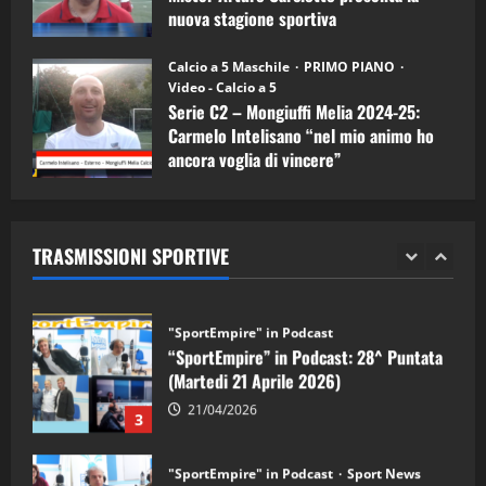
nuova stagione sportiva
"SportEmpire" in Podcast
11/09/2024
“SportEmpire” in Podcast: 30^ Puntata
Calcio a 5 Maschile
PRIMO PIANO
(Martedi 05 Maggio 2026)
Video - Calcio a 5
Serie C2 – Mongiuffi Melia 2024-25:
08/05/2026
1
Carmelo Intelisano “nel mio animo ho
ancora voglia di vincere”
"SportEmpire" in Podcast
Sport News
05/09/2024
“SportEmpire” in Podcast: 29^ Puntata
(Martedi 28 Aprile 2026)
TRASMISSIONI SPORTIVE
28/04/2026
2
"SportEmpire" in Podcast
“SportEmpire” in Podcast: 28^ Puntata
(Martedi 21 Aprile 2026)
21/04/2026
3
"SportEmpire" in Podcast
Sport News
“SportEmpire” in Podcast: 27^ Puntata