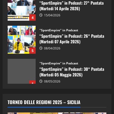
(Martedi 14 Aprile 2026)
15/04/2026
4
"SportEmpire" in Podcast
“SportEmpire” in Podcast: 26^ Puntata
(Martedi 07 Aprile 2026)
08/04/2026
5
"SportEmpire" in Podcast
“SportEmpire” in Podcast: 30^ Puntata
(Martedi 05 Maggio 2026)
08/05/2026
1
"SportEmpire" in Podcast
Sport News
“SportEmpire” in Podcast: 29^ Puntata
TORNEO DELLE REGIONI 2025 – SICILIA
(Martedi 28 Aprile 2026)
28/04/2026
2