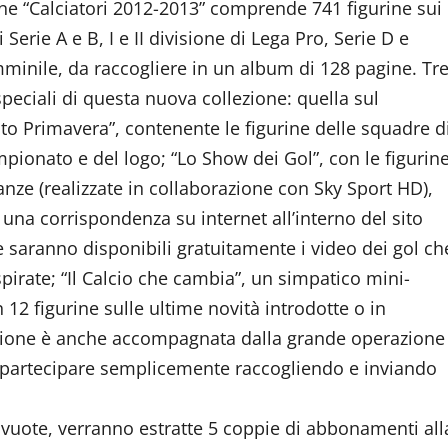
one “Calciatori 2012-2013” comprende 741 figurine sui
i Serie A e B, I e II divisione di Lega Pro, Serie D e
mminile, da raccogliere in un album di 128 pagine. Tr
speciali di questa nuova collezione: quella sul
o Primavera”, contenente le figurine delle squadre d
pionato e del logo; “Lo Show dei Gol”, con le figurin
anze (realizzate in collaborazione con Sky Sport HD),
una corrispondenza su internet all’interno del sito
e saranno disponibili gratuitamente i video dei gol ch
pirate; “Il Calcio che cambia”, un simpatico mini-
12 figurine sulle ultime novità introdotte o in
lezione è anche accompagnata dalla grande operazione
e partecipare semplicemente raccogliendo e inviando
ne vuote, verranno estratte 5 coppie di abbonamenti all