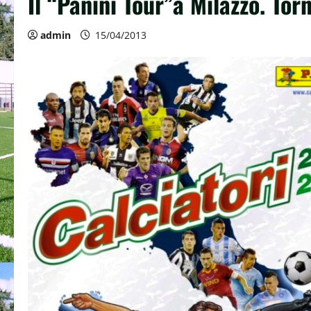
Il “Panini Tour”a Milazzo. Torn
admin
15/04/2013