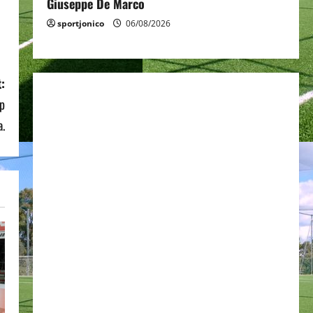
Giuseppe De Marco
sportjonico
06/08/2026
:
up
a.