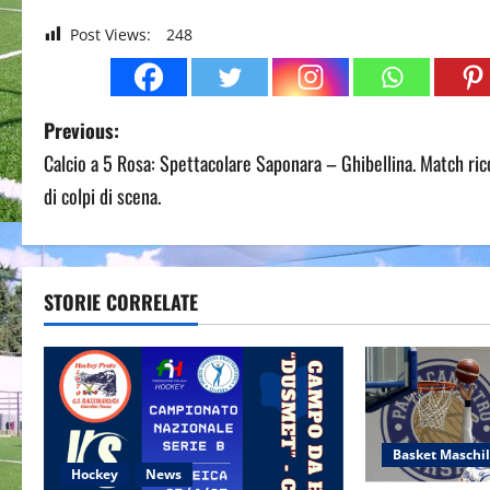
Post Views:
248
P
Previous:
Calcio a 5 Rosa: Spettacolare Saponara – Ghibellina. Match ric
o
di colpi di scena.
s
t
STORIE CORRELATE
n
a
v
i
Basket Maschi
Hockey
News