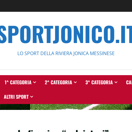
SPORTJONICO.I
LO SPORT DELLA RIVIERA JONICA MESSINESE
1^ CATEGORIA
2^ CATEGORIA
3^ CATEGORIA
CA
ALTRI SPORT