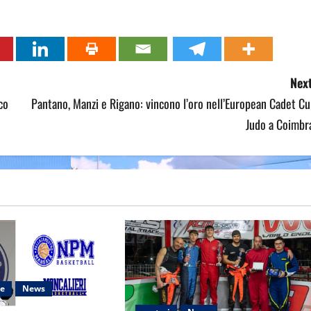
Next
co
Pantano, Manzi e Rigano: vincono l’oro nell’European Cadet C
Judo a Coimbr
le
News