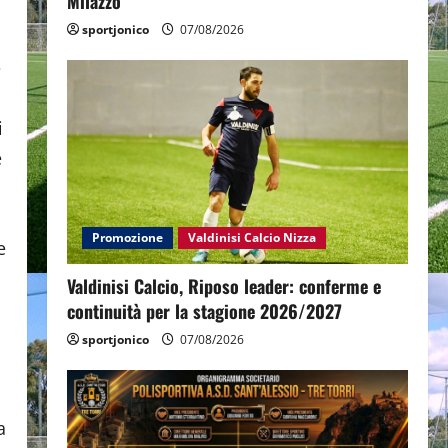
Milazzo
sportjonico
07/08/2026
e
i
e
Promozione
Valdinisi Calcio Nizza
e
Valdinisi Calcio, Riposo leader: conferme e
continuità per la stagione 2026/2027
sportjonico
07/08/2026
a