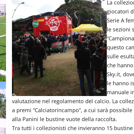
La collezi
giocatori d
Serie A fe
le sezioni 
“Campionat
questo cam
sulle esult
che hanno 
Sky.it, dov
le hanno is
manuale in 
valutazione nel regolamento del calcio. La col
a premi “Calciatorincampo”, a cui sarà possibil
alla Panini le bustine vuote della raccolta.
Tra tutti i collezionisti che invieranno 15 busti