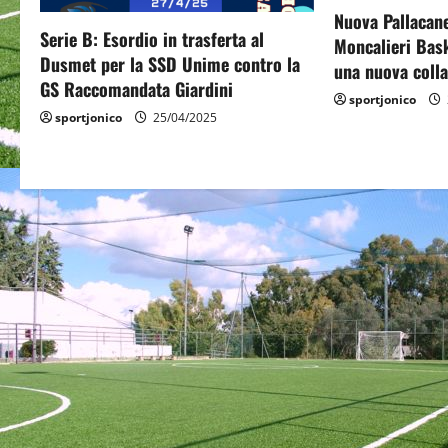
g
Nuova Pallacan
Serie B: Esordio in trasferta al
a
Moncalieri Bas
Dusmet per la SSD Unime contro la
una nuova coll
t
GS Raccomandata Giardini
sportjonico
sportjonico
25/04/2025
i
o
n