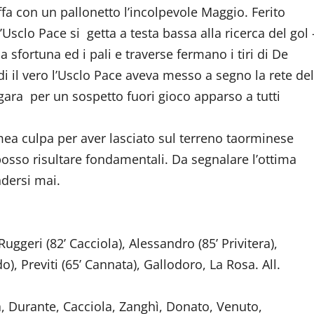
ffa con un pallonetto l’incolpevole Maggio. Ferito
l’Usclo Pace si getta a testa bassa alla ricerca del gol 
 la sfortuna ed i pali e traverse fermano i tiri di De
i il vero l’Usclo Pace aveva messo a segno la rete del
gara per un sospetto fuori gioco apparso a tutti
 mea culpa per aver lasciato sul terreno taorminese
sso risultare fondamentali. Da segnalare l’ottima
dersi mai.
ggeri (82’ Cacciola), Alessandro (85’ Privitera),
), Previti (65’ Cannata), Gallodoro, La Rosa. All.
a, Durante, Cacciola, Zanghì, Donato, Venuto,