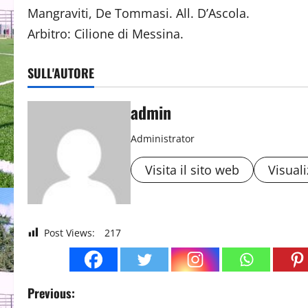
Mangraviti, De Tommasi. All. D’Ascola.
Arbitro: Cilione di Messina.
SULL'AUTORE
admin
Administrator
Visita il sito web
Visuali
Post Views:
217
P
Previous: