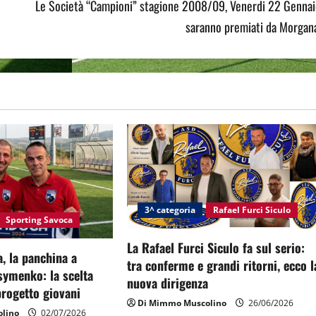
Le Società “Campioni” stagione 2008/09, Venerdi 22 Gennai
saranno premiati da Morgana
3^ categoria
Rafael Furci Siculo
Sporting Savoca
La Rafael Furci Siculo fa sul serio:
, la panchina a
tra conferme e grandi ritorni, ecco l
symenko: la scelta
nuova dirigenza
 progetto giovani
Di Mimmo Muscolino
26/06/2026
lino
02/07/2026