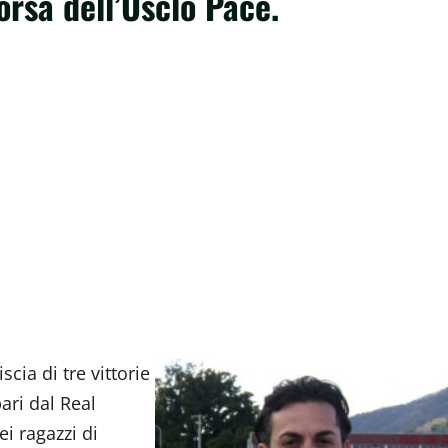
orsa dell’Usclo Pace.
cia di tre vittorie
ari dal Real
i ragazzi di