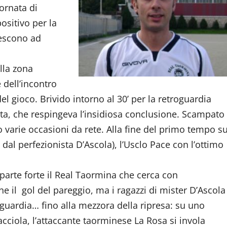
ornata di
ositivo per la
iescono ad
lla zona
 dell’incontro
l gioco. Brivido intorno al 30’ per la retroguardia
ata, che respingeva l’insidiosa conclusione. Scampato
do varie occasioni da rete. Alla fine del primo tempo s
al perfezionista D’Ascola), l’Usclo Pace con l’ottimo
 parte forte il Real Taormina che cerca con
e il gol del pareggio, ma i ragazzi di mister D’Ascola
uardia… fino alla mezzora della ripresa: su uno
acciola, l’attaccante taorminese La Rosa si invola