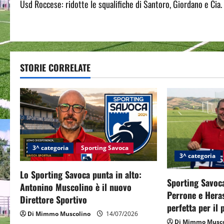
Usd Roccese: ridotte le squalifiche di Santoro, Giordano e Cia.
o
s
t
STORIE CORRELATE
n
a
v
i
3^ categoria
Sporting Savoca
g
3^ categoria
Lo Sporting Savoca punta in alto:
a
Sporting Savoca
Antonino Muscolino è il nuovo
Perrone e Hera
t
Direttore Sportivo
perfetta per il
Di Mimmo Muscolino
14/07/2026
i
Di Mimmo Musco