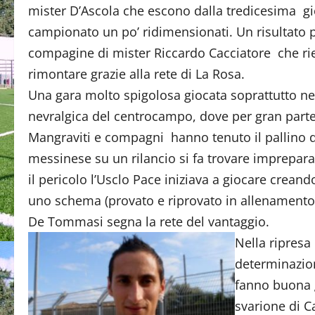
mister D’Ascola che escono dalla tredicesima gi
campionato un po’ ridimensionati. Un risultato p
compagine di mister Riccardo Cacciatore che r
rimontare grazie alla rete di La Rosa.
Una gara molto spigolosa giocata soprattutto ne
nevralgica del centrocampo, dove per gran parte
Mangraviti e compagni hanno tenuto il pallino de
messinese su un rilancio si fa trovare imprepar
il pericolo l’Usclo Pace iniziava a giocare crean
uno schema (provato e riprovato in allenamento d
De Tommasi segna la rete del vantaggio.
Nella ripresa
determinazion
fanno buona g
svarione di C