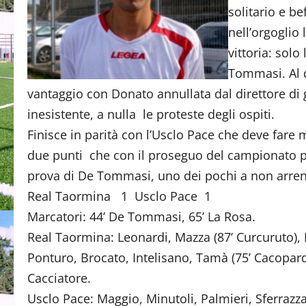
solitario e be
nell’orgoglio 
vittoria: solo
Tommasi. Al d
vantaggio con Donato annullata dal direttore di 
inesistente, a nulla le proteste degli ospiti.
Finisce in parità con l’Usclo Pace che deve fare
due punti che con il proseguo del campionato po
prova di De Tommasi, uno dei pochi a non arren
Real Taormina 1 Usclo Pace 1
Marcatori: 44’ De Tommasi, 65’ La Rosa.
Real Taormina: Leonardi, Mazza (87’ Curcuruto), Ru
Ponturo, Brocato, Intelisano, Tamà (75’ Cacopardo
Cacciatore.
Usclo Pace: Maggio, Minutoli, Palmieri, Sferrazz