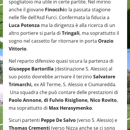
spogliatoio ma utile in certe partite. Nel mirino
anche il giovane
Finocchi
o la passata stagione
nelle file dell’Asd Furci. Confermata la fiducia a
Luca Potenza
ma la dirigenza è alla ricerca di un
altro portiere si parla di
Tringali
, ma soprattutto il
sogno nel cassetto far ritornare in porta
Orazio
Vittorio
.
Nel reparto difensivo quasi sicura la partenza di
Giuseppe Bartorilla
(destinazione S. Alessio) al
suo posto dovrebbe arrivare il terzino
Salvatore
Trimarchi,
ex Alì Terme, S. Alessio e Ciumaredda.
Una squadra che può contare delle prestazioni di
Paolo Annone, di Fulvio Risiglione, Nico Rovito
,
ma soprattutto di
Max Herasymenko
.
Sicuri partenti
Peppe De Salvo
(verso S. Alessio) e
Thomas Crementi
(verso Nizza anche se ci sono