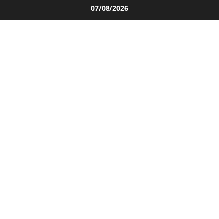
Salta
07/08/2026
al
contenuto