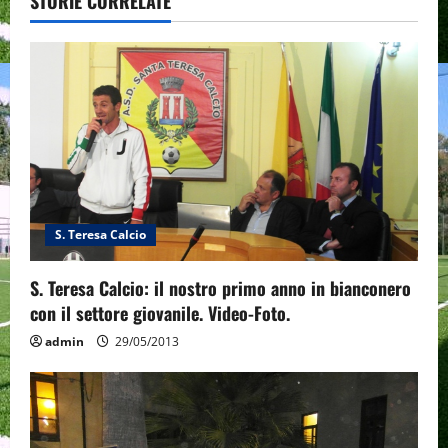
STORIE CORRELATE
i
g
a
t
i
S. Teresa Calcio
o
n
S. Teresa Calcio: il nostro primo anno in bianconero
con il settore giovanile. Video-Foto.
admin
29/05/2013