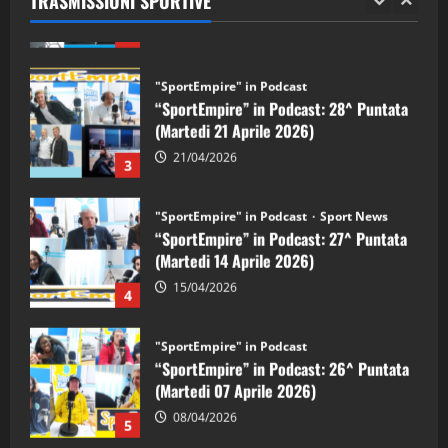
TRASMISSIONI SPORTIVE
28/04/2026
2
"SportEmpire" in Podcast
“SportEmpire” in Podcast: 28^ Puntata
(Martedi 21 Aprile 2026)
21/04/2026
3
"SportEmpire" in Podcast
Sport News
“SportEmpire” in Podcast: 27^ Puntata
(Martedi 14 Aprile 2026)
15/04/2026
4
"SportEmpire" in Podcast
“SportEmpire” in Podcast: 26^ Puntata
(Martedi 07 Aprile 2026)
08/04/2026
5