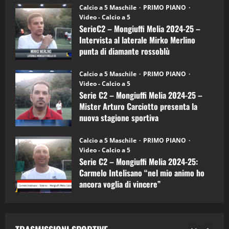
6)
“SportEmpire” in Podcast: 27^ Puntata
Calcio a 5 Maschile
PRIMO PIANO
–
(Martedi 14 Aprile 2026)
Video - Calcio a 5
Intervista
a
SerieC2 – Mongiuffi Melia 2024-25 –
15/04/2026
mister
4
Intervista al laterale Mirko Merlino
Arturo
Carciotto
punta di diamante rossoblù
(Mongiuffi
Melia)
"SportEmpire" in Podcast
26/09/2024
“SportEmpire” in Podcast: 26^ Puntata
Calcio a 5 Maschile
PRIMO PIANO
(Martedi 07 Aprile 2026)
Video - Calcio a 5
Serie C2 – Mongiuffi Melia 2024-25 –
08/04/2026
5
Mister Arturo Carciotto presenta la
nuova stagione sportiva
"SportEmpire" in Podcast
11/09/2024
“SportEmpire” in Podcast: 30^ Puntata
Calcio a 5 Maschile
PRIMO PIANO
(Martedi 05 Maggio 2026)
Video - Calcio a 5
Serie C2 – Mongiuffi Melia 2024-25:
08/05/2026
1
Carmelo Intelisano “nel mio animo ho
ancora voglia di vincere”
"SportEmpire" in Podcast
Sport News
05/09/2024
“SportEmpire” in Podcast: 29^ Puntata
(Martedi 28 Aprile 2026)