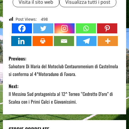
Visita il sito web
Visualizza tutti i post
Post Views:
498
P
Previous:
o
Salvatore Di Maria del Motoclub Centauromenium di Castelmola
si conferma al 4^Motoraduno di Favara.
s
Next:
t
Il Messina Sud protagonista al 12^ Torneo “Cedrotto D’oro” di
n
Scalea con i Primi Calci e Giovanissimi.
a
v