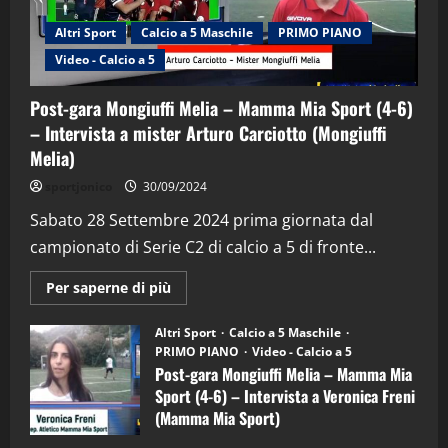
Altri Sport
Calcio a 5 Maschile
PRIMO PIANO
Video - Calcio a 5
Post-gara Mongiuffi Melia – Mamma Mia Sport (4-6)
– Intervista a mister Arturo Carciotto (Mongiuffi
Melia)
"SportEmpire" in Podcast
Sport News
sportjonico
30/09/2024
“SportEmpire” in Podcast: 29^ Puntata
(Martedi 28 Aprile 2026)
Sabato 28 Settembre 2024 prima giornata dal
campionato di Serie C2 di calcio a 5 di fronte...
28/04/2026
2
Maggiori
Per saperne di più
informazioni
"SportEmpire" in Podcast
su
“SportEmpire” in Podcast: 28^ Puntata
Post-
Altri Sport
Calcio a 5 Maschile
gara
(Martedi 21 Aprile 2026)
PRIMO PIANO
Video - Calcio a 5
Mongiuffi
Melia
Post-gara Mongiuffi Melia – Mamma Mia
21/04/2026
–
3
Sport (4-6) – Intervista a Veronica Freni
Mamma
Mia
(Mamma Mia Sport)
Sport
"SportEmpire" in Podcast
Sport News
(4-
30/09/2024