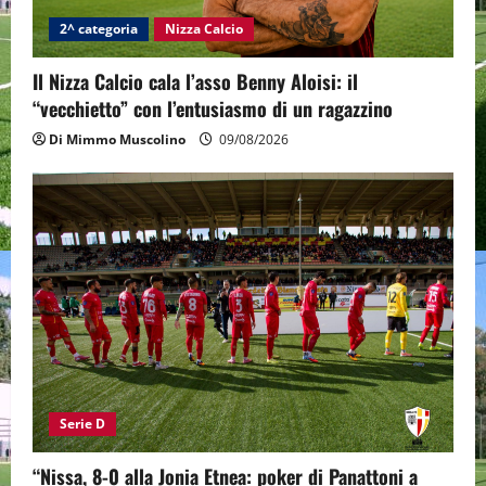
2^ categoria
Nizza Calcio
Il Nizza Calcio cala l’asso Benny Aloisi: il
“vecchietto” con l’entusiasmo di un ragazzino
Di Mimmo Muscolino
09/08/2026
Serie D
“Nissa, 8-0 alla Jonia Etnea: poker di Panattoni a