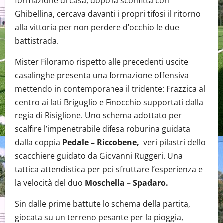
formazione di casa, dopo la sconfitta con
Ghibellina, cercava davanti i propri tifosi il ritorno
alla vittoria per non perdere d’occhio le due
battistrada.
Mister Filoramo rispetto alle precedenti uscite
casalinghe presenta una formazione offensiva
mettendo in contemporanea il tridente: Frazzica al
centro ai lati Briguglio e Finocchio supportati dalla
regia di Risiglione. Uno schema adottato per
scalfire l’impenetrabile difesa roburina guidata
dalla coppia
Pedale – Riccobene,
veri pilastri dello
scacchiere guidato da Giovanni Ruggeri. Una
tattica attendistica per poi sfruttare l’esperienza e
la velocità del duo
Moschella – Spadaro.
Sin dalle prime battute lo schema della partita,
giocata su un terreno pesante per la pioggia,