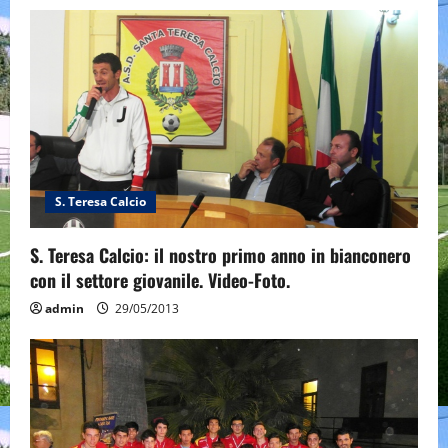
i
g
a
t
i
S. Teresa Calcio
o
n
S. Teresa Calcio: il nostro primo anno in bianconero
con il settore giovanile. Video-Foto.
admin
29/05/2013