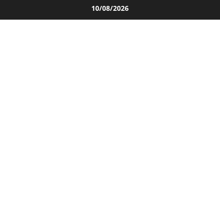
Salta
10/08/2026
al
contenuto