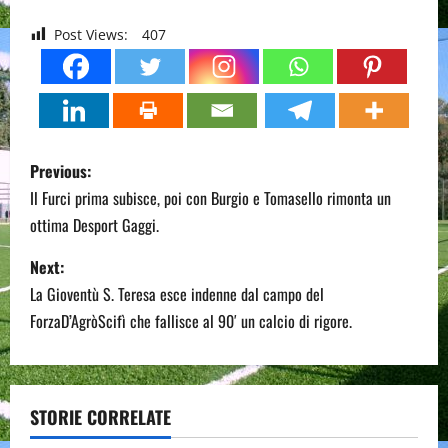
Post Views:
407
P
Previous:
o
Il Furci prima subisce, poi con Burgio e Tomasello rimonta un
ottima Desport Gaggi.
s
Next:
t
La Gioventù S. Teresa esce indenne dal campo del
n
ForzaD’AgròScifì che fallisce al 90′ un calcio di rigore.
a
v
STORIE CORRELATE