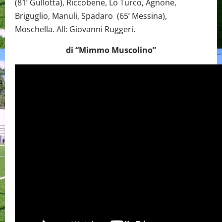
(81’ Gullotta), Riccobene, Lo Turco, Agnone,
Briguglio, Manuli, Spadaro (65’ Messina),
Moschella. All: Giovanni Ruggeri.
di “Mimmo Muscolino”