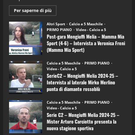
Maggiori
Per saperne di più
informazioni
su
Post-
Altri Sport
Calcio a 5 Maschile
gara
PRIMO PIANO
Video - Calcio a 5
Mongiuffi
Melia
Post-gara Mongiuffi Melia – Mamma Mia
–
Sport (4-6) – Intervista a Veronica Freni
Mamma
Mia
(Mamma Mia Sport)
Sport
(4-
30/09/2024
6)
Calcio a 5 Maschile
PRIMO PIANO
–
Video - Calcio a 5
Intervista
a
SerieC2 – Mongiuffi Melia 2024-25 –
mister
Intervista al laterale Mirko Merlino
Arturo
Carciotto
punta di diamante rossoblù
(Mongiuffi
Melia)
26/09/2024
Calcio a 5 Maschile
PRIMO PIANO
Video - Calcio a 5
Serie C2 – Mongiuffi Melia 2024-25 –
Mister Arturo Carciotto presenta la
nuova stagione sportiva