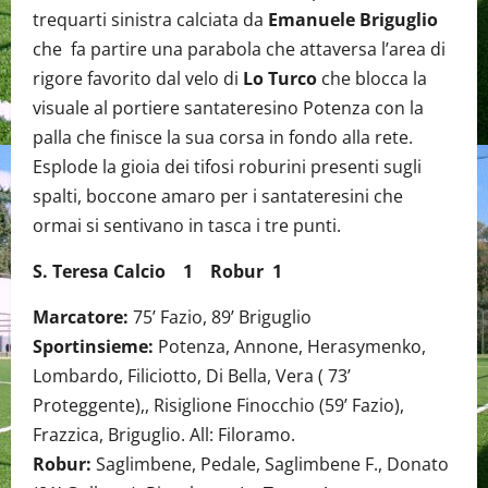
trequarti sinistra calciata da
Emanuele Briguglio
che fa partire una parabola che attaversa l’area di
rigore favorito dal velo di
Lo Turco
che blocca la
visuale al portiere santateresino Potenza con la
palla che finisce la sua corsa in fondo alla rete.
Esplode la gioia dei tifosi roburini presenti sugli
spalti, boccone amaro per i santateresini che
ormai si sentivano in tasca i tre punti.
S. Teresa Calcio 1 Robur 1
Marcatore:
75’ Fazio, 89’ Briguglio
Sportinsieme:
Potenza, Annone, Herasymenko,
Lombardo, Filiciotto, Di Bella, Vera ( 73’
Proteggente),, Risiglione Finocchio (59’ Fazio),
Frazzica, Briguglio. All: Filoramo.
Robur:
Saglimbene, Pedale, Saglimbene F., Donato