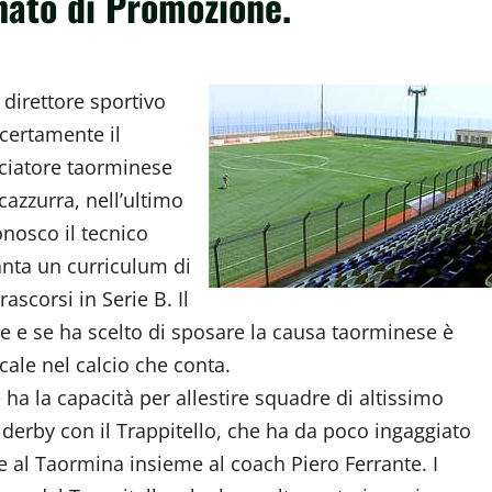
nato di Promozione.
direttore sportivo
certamente il
lciatore taorminese
cazzurra, nell’ultimo
onosco il tecnico
anta un curriculum di
ascorsi in Serie B. Il
e e se ha scelto di sposare la causa taorminese è
cale nel calcio che conta.
e ha la capacità per allestire squadre di altissimo
l derby con il Trappitello, che ha da poco ingaggiato
e al Taormina insieme al coach Piero Ferrante. I