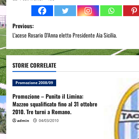
P
Previous:
L’acese Rosario D’Anna eletto Presidente Aia Sicilia.
o
s
t
STORIE CORRELATE
n
Promozione 2008/09
a
Promozione – Punito il Limina:
v
Mazzeo squalificato fino al 31 ottobre
2010. Tre turni a Romano.
i
admin
04/03/2010
g