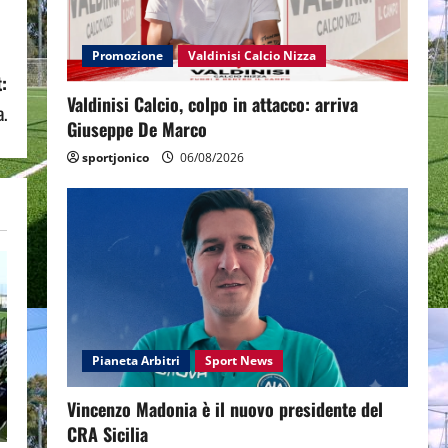
Promozione
Valdinisi Calcio Nizza
:
Valdinisi Calcio, colpo in attacco: arriva
a.
Giuseppe De Marco
sportjonico
06/08/2026
Pianeta Arbitri
Sport News
Vincenzo Madonia è il nuovo presidente del
CRA Sicilia