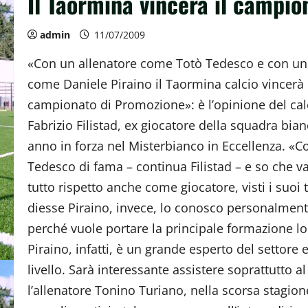
Il Taormina vincerà il campio
admin
11/07/2009
«Con un allenatore come Totò Tedesco e con un 
come Daniele Piraino il Taormina calcio vincerà 
campionato di Promozione»: è l’opinione del ca
Fabrizio Filistad, ex giocatore della squadra bian
anno in forza nel Misterbianco in Eccellenza. «C
Tedesco di fama – continua Filistad – e so che v
tutto rispetto anche come giocatore, visti i suoi tr
diesse Piraino, invece, lo conosco personalment
perché vuole portare la principale formazione lo
Piraino, infatti, è un grande esperto del settore 
livello. Sarà interessante assistere soprattutto a
l’allenatore Tonino Turiano, nella scorsa stagion