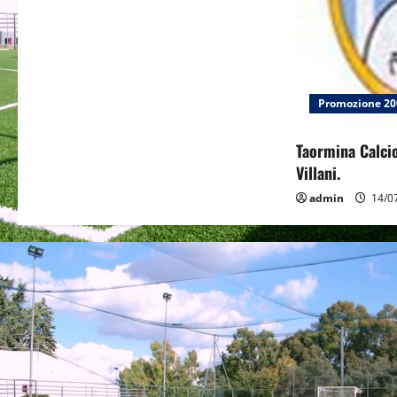
a
t
i
Promozione 20
o
Taormina Calcio
n
Villani.
admin
14/0