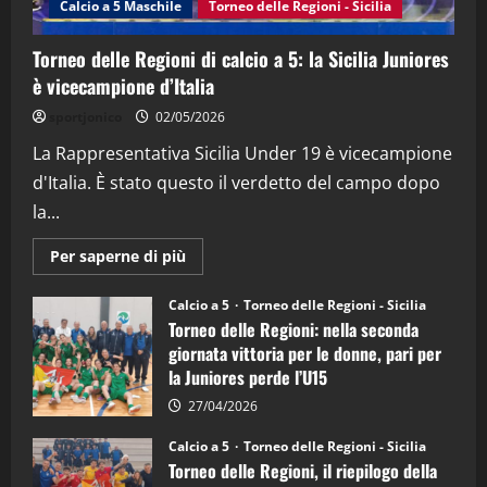
Calcio a 5 Maschile
Torneo delle Regioni - Sicilia
15/04/2026
4
Torneo delle Regioni di calcio a 5: la Sicilia Juniores
è vicecampione d’Italia
"SportEmpire" in Podcast
“SportEmpire” in Podcast: 26^ Puntata
sportjonico
02/05/2026
(Martedi 07 Aprile 2026)
La Rappresentativa Sicilia Under 19 è vicecampione
08/04/2026
5
d'Italia. È stato questo il verdetto del campo dopo
la...
Maggiori
Per saperne di più
informazioni
su
Torneo
Calcio a 5
Torneo delle Regioni - Sicilia
delle
Torneo delle Regioni: nella seconda
Regioni
di
giornata vittoria per le donne, pari per
calcio
la Juniores perde l’U15
a
5:
la
27/04/2026
Sicilia
Juniores
Calcio a 5
Torneo delle Regioni - Sicilia
è
Torneo delle Regioni, il riepilogo della
vicecampione
d’Italia