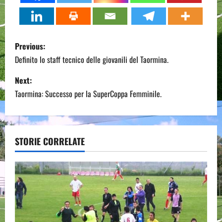
P
Previous:
o
Definito lo staff tecnico delle giovanili del Taormina.
s
Next:
Taormina: Successo per la SuperCoppa Femminile.
t
n
a
STORIE CORRELATE
v
i
g