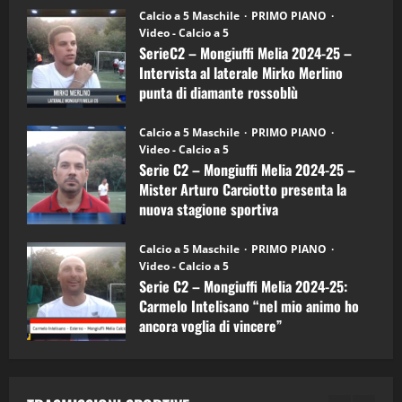
6)
“SportEmpire” in Podcast: 27^ Puntata
Calcio a 5 Maschile
PRIMO PIANO
–
(Martedi 14 Aprile 2026)
Video - Calcio a 5
Intervista
a
SerieC2 – Mongiuffi Melia 2024-25 –
15/04/2026
mister
4
Intervista al laterale Mirko Merlino
Arturo
Carciotto
punta di diamante rossoblù
(Mongiuffi
Melia)
"SportEmpire" in Podcast
26/09/2024
“SportEmpire” in Podcast: 26^ Puntata
Calcio a 5 Maschile
PRIMO PIANO
(Martedi 07 Aprile 2026)
Video - Calcio a 5
Serie C2 – Mongiuffi Melia 2024-25 –
08/04/2026
5
Mister Arturo Carciotto presenta la
nuova stagione sportiva
"SportEmpire" in Podcast
11/09/2024
“SportEmpire” in Podcast: 30^ Puntata
Calcio a 5 Maschile
PRIMO PIANO
(Martedi 05 Maggio 2026)
Video - Calcio a 5
Serie C2 – Mongiuffi Melia 2024-25:
08/05/2026
1
Carmelo Intelisano “nel mio animo ho
ancora voglia di vincere”
"SportEmpire" in Podcast
Sport News
05/09/2024
“SportEmpire” in Podcast: 29^ Puntata
(Martedi 28 Aprile 2026)