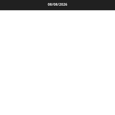
Salta
08/08/2026
al
contenuto