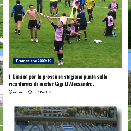
a
t
i
o
n
Promozione 2009/10
Il Limina per la prossima stagione punta sulla
riconferma di mister Gigi D’Alessandro.
admin
31/05/2010