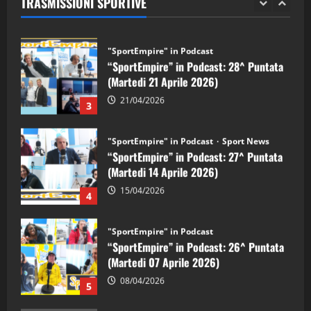
TRASMISSIONI SPORTIVE
28/04/2026
2
"SportEmpire" in Podcast
“SportEmpire” in Podcast: 28^ Puntata
(Martedi 21 Aprile 2026)
21/04/2026
3
"SportEmpire" in Podcast
Sport News
“SportEmpire” in Podcast: 27^ Puntata
(Martedi 14 Aprile 2026)
15/04/2026
4
"SportEmpire" in Podcast
“SportEmpire” in Podcast: 26^ Puntata
(Martedi 07 Aprile 2026)
08/04/2026
5