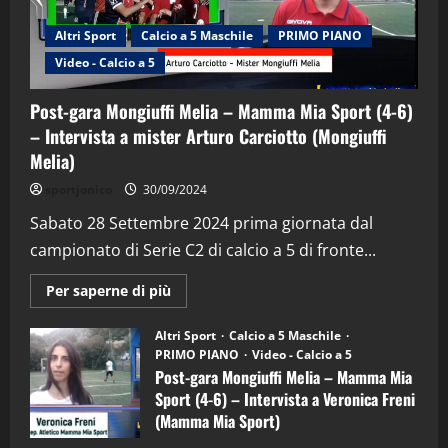
Altri Sport
Calcio a 5 Maschile
PRIMO PIANO
Video - Calcio a 5
Post-gara Mongiuffi Melia – Mamma Mia Sport (4-6)
– Intervista a mister Arturo Carciotto (Mongiuffi
Melia)
"SportEmpire" in Podcast
Sport News
sportjonico
30/09/2024
“SportEmpire” in Podcast: 29^ Puntata
(Martedi 28 Aprile 2026)
Sabato 28 Settembre 2024 prima giornata dal
campionato di Serie C2 di calcio a 5 di fronte...
28/04/2026
2
Maggiori
Per saperne di più
informazioni
"SportEmpire" in Podcast
su
“SportEmpire” in Podcast: 28^ Puntata
Post-
Altri Sport
Calcio a 5 Maschile
gara
(Martedi 21 Aprile 2026)
PRIMO PIANO
Video - Calcio a 5
Mongiuffi
Melia
Post-gara Mongiuffi Melia – Mamma Mia
21/04/2026
–
3
Sport (4-6) – Intervista a Veronica Freni
Mamma
Mia
(Mamma Mia Sport)
Sport
"SportEmpire" in Podcast
Sport News
(4-
30/09/2024