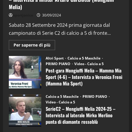
Melia)
"SportEmpire" in Podcast
Sport News
sportjonico
30/09/2024
“SportEmpire” in Podcast: 29^ Puntata
(Martedi 28 Aprile 2026)
Sabato 28 Settembre 2024 prima giornata dal
campionato di Serie C2 di calcio a 5 di fronte...
28/04/2026
2
Maggiori
Per saperne di più
informazioni
"SportEmpire" in Podcast
su
“SportEmpire” in Podcast: 28^ Puntata
Post-
Altri Sport
Calcio a 5 Maschile
gara
(Martedi 21 Aprile 2026)
PRIMO PIANO
Video - Calcio a 5
Mongiuffi
Melia
Post-gara Mongiuffi Melia – Mamma Mia
21/04/2026
–
3
Sport (4-6) – Intervista a Veronica Freni
Mamma
Mia
(Mamma Mia Sport)
Sport
"SportEmpire" in Podcast
Sport News
(4-
30/09/2024
6)
“SportEmpire” in Podcast: 27^ Puntata
Calcio a 5 Maschile
PRIMO PIANO
–
(Martedi 14 Aprile 2026)
Video - Calcio a 5
Intervista
a
SerieC2 – Mongiuffi Melia 2024-25 –
15/04/2026
mister
4
Intervista al laterale Mirko Merlino
Arturo
Carciotto
punta di diamante rossoblù
(Mongiuffi
Melia)
"SportEmpire" in Podcast
26/09/2024