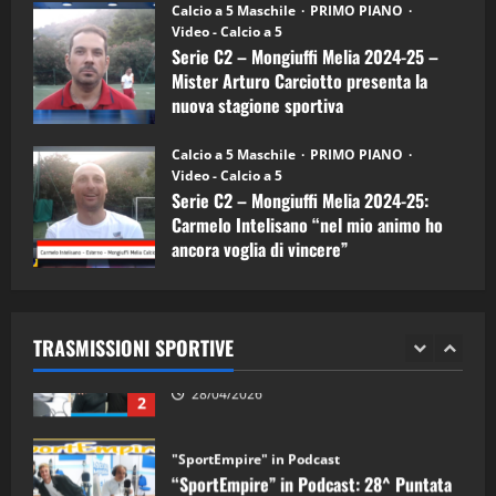
“SportEmpire” in Podcast: 26^ Puntata
Calcio a 5 Maschile
PRIMO PIANO
(Martedi 07 Aprile 2026)
Video - Calcio a 5
Serie C2 – Mongiuffi Melia 2024-25 –
08/04/2026
5
Mister Arturo Carciotto presenta la
nuova stagione sportiva
"SportEmpire" in Podcast
11/09/2024
“SportEmpire” in Podcast: 30^ Puntata
Calcio a 5 Maschile
PRIMO PIANO
(Martedi 05 Maggio 2026)
Video - Calcio a 5
Serie C2 – Mongiuffi Melia 2024-25:
08/05/2026
1
Carmelo Intelisano “nel mio animo ho
ancora voglia di vincere”
"SportEmpire" in Podcast
Sport News
05/09/2024
“SportEmpire” in Podcast: 29^ Puntata
(Martedi 28 Aprile 2026)
TRASMISSIONI SPORTIVE
28/04/2026
2
"SportEmpire" in Podcast
“SportEmpire” in Podcast: 28^ Puntata
(Martedi 21 Aprile 2026)
21/04/2026