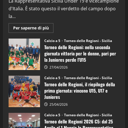
La Rappresentativa Sicilia Under 19 è vicecampione
08/04/2026
5
d'Italia. È stato questo il verdetto del campo dopo
la...
Maggiori
Per saperne di più
informazioni
su
Torneo
Calcio a 5
Torneo delle Regioni - Sicilia
delle
Torneo delle Regioni: nella seconda
Regioni
di
giornata vittoria per le donne, pari per
calcio
la Juniores perde l’U15
a
5:
la
27/04/2026
Sicilia
Juniores
Calcio a 5
Torneo delle Regioni - Sicilia
è
Torneo delle Regioni, il riepilogo della
vicecampione
d’Italia
prima giornata: vincono U15, U17 e
Juniores
25/04/2026
Calcio a 5
Torneo delle Regioni - Sicilia
Torneo delle Regioni 2026 C5: dal 25
Aprile al 1 Maggio le Rappresentative