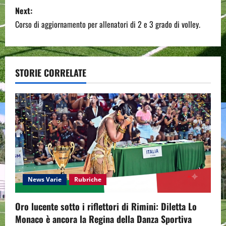
s
Next:
t
Corso di aggiornamento per allenatori di 2 e 3 grado di volley.
n
a
STORIE CORRELATE
v
i
g
a
t
News Varie
Rubriche
i
Oro lucente sotto i riflettori di Rimini: Diletta Lo
o
Monaco è ancora la Regina della Danza Sportiva