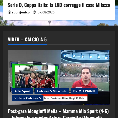
Serie D, Coppa Italia: la LND corregge il caso Milazzo
sportjonico
07/08/2026
VIDEO – CALCIO A 5
Altri Sport
Calcio a 5 Maschile
PRIMO PIANO
Video - Calcio a 5
Post-gara Mongiuffi Melia – Mamma Mia Sport (4-6)
– Intervista a mister Arturo Carciotto (Mongiuffi