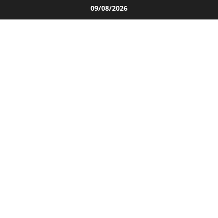
Salta
09/08/2026
al
contenuto