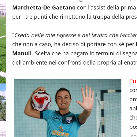
Marchetta-De Gaetano
con l’assist della prima
per i tre punti che rimettono la truppa della pre
“
Credo nelle mie ragazze e nel lavoro che facci
che non a caso, ha deciso di portare con sé per l
Manuli
. Scelta che ha pagato in termini di seg
dell’ambiente nei confronti della propria allenatr
Pr
con
pr
ab
che
po
tr