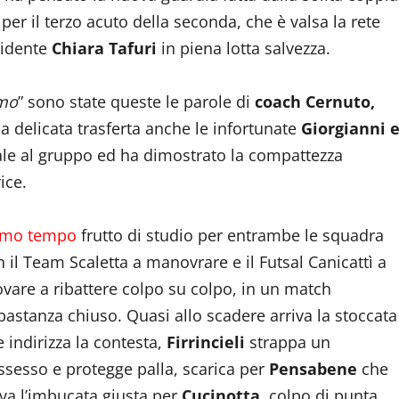
 per il terzo acuto della seconda, che è valsa la rete
sidente
Chiara Tafuri
in piena lotta salvezza.
amo
” sono state queste le parole di
coach Cernuto,
a delicata trasferta anche le infortunate
Giorgianni 
nale al gruppo ed ha dimostrato la compattezza
ice.
imo tempo
frutto di studio per entrambe le squadra
 il Team Scaletta a manovrare e il Futsal Canicattì a
ovare a ribattere colpo su colpo, in un match
bastanza chiuso. Quasi allo scadere arriva la stoccata
 indirizza la contesta,
Firrincieli
strappa un
ssesso e protegge palla, scarica per
Pensabene
che
ova l’imbucata giusta per
Cucinotta
, colpo di punta