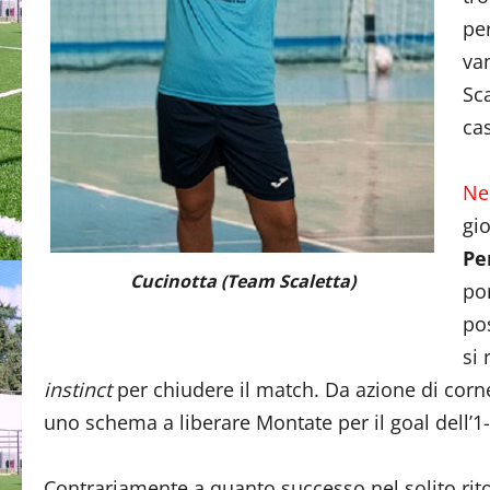
per
van
Sca
ca
Nel
gio
Pe
Cucinotta (Team Scaletta)
po
po
si 
instinct
per chiudere il match. Da azione di corne
uno schema a liberare Montate per il goal dell’1-
Contrariamente a quanto successo nel solito rito