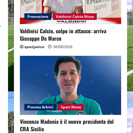
Promozione
Valdinisi Calcio Nizza
.
Valdinisi Calcio, colpo in attacco: arriva
h
Giuseppe De Marco
sportjonico
06/08/2026
Pianeta Arbitri
Sport News
Vincenzo Madonia è il nuovo presidente del
CRA Sicilia