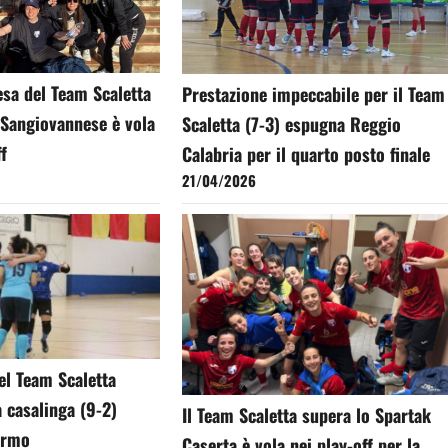
esa del Team Scaletta
Prestazione impeccabile per il Team
 Sangiovannese è vola
Scaletta (7-3) espugna Reggio
ff
Calabria per il quarto posto finale
21/04/2026
del Team Scaletta
a casalinga (9-2)
Il Team Scaletta supera lo Spartak
lermo
Caserta è vola nei play-off per la