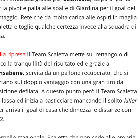
 la pivot e palla alle spalle di Giardina per il goal del
taggio. Rete che dà molta carica alle ospiti in maglia
letta e toglie qualche certezza invece alla squadra di
sa.
la ripresa
il Team Scaletta mette sul rettangolo di
co la tranquillità del risultato ed è grazie a
nsabene
, servita da un pallone recuperato, che si
rtano sul doppio vantaggio con una gran tiro da
sizione defilata. A questo punto però il Team Scaletta
rilassa ed inizia a pasticciare mancando il solito
killer
r arriva il goal di casa che dimezza le distanze con
2.
rnello stagionale, Scaletta che non cede alle proprie