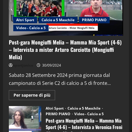
Altri Sport
Calcio a 5 Maschile
PRIMO PIANO
Video - Calcio a 5
Post-gara Mongiuffi Melia – Mamma Mia Sport (4-6)
– Intervista a mister Arturo Carciotto (Mongiuffi
Melia)
"SportEmpire" in Podcast
Sport News
sportjonico
30/09/2024
“SportEmpire” in Podcast: 29^ Puntata
(Martedi 28 Aprile 2026)
Sabato 28 Settembre 2024 prima giornata dal
campionato di Serie C2 di calcio a 5 di fronte...
28/04/2026
2
Maggiori
Per saperne di più
informazioni
"SportEmpire" in Podcast
su
“SportEmpire” in Podcast: 28^ Puntata
Post-
Altri Sport
Calcio a 5 Maschile
gara
(Martedi 21 Aprile 2026)
PRIMO PIANO
Video - Calcio a 5
Mongiuffi
Melia
Post-gara Mongiuffi Melia – Mamma Mia
21/04/2026
–
3
Sport (4-6) – Intervista a Veronica Freni
Mamma
Mia