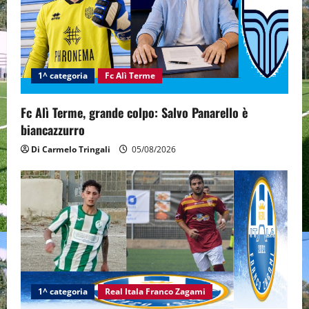
t
i
1^ categoria
Fc Alì Terme
o
n
Fc Alì Terme, grande colpo: Salvo Panarello è
biancazzurro
Di Carmelo Tringali
05/08/2026
1^ categoria
Real Itala Franco Zagami