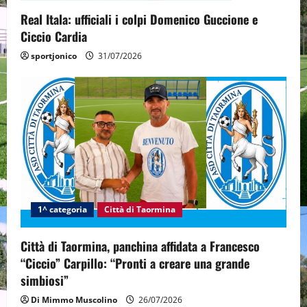
Real Itala: ufficiali i colpi Domenico Guccione e
Ciccio Cardia
sportjonico
31/07/2026
1^ categoria
Città di Taormina
Città di Taormina, panchina affidata a Francesco
“Ciccio” Carpillo: “Pronti a creare una grande
simbiosi”
Di Mimmo Muscolino
26/07/2026