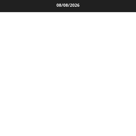
Salta
08/08/2026
al
contenuto