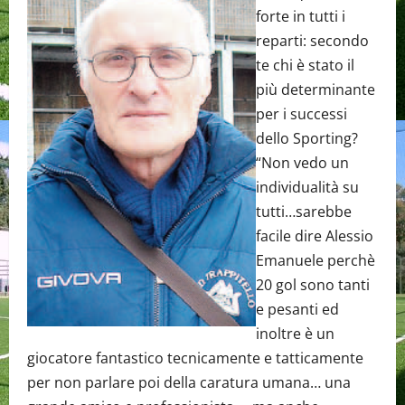
forte in tutti i
reparti: secondo
te chi è stato il
più determinante
per i successi
dello Sporting?
“Non vedo un
individualità su
tutti…sarebbe
facile dire Alessio
Emanuele perchè
20 gol sono tanti
e pesanti ed
inoltre è un
giocatore fantastico tecnicamente e tatticamente
per non parlare poi della caratura umana… una