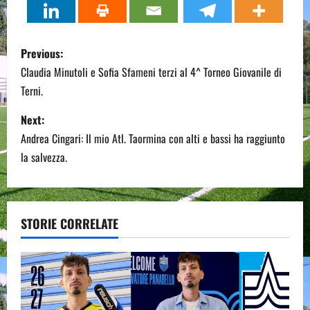
P
Previous:
o
Claudia Minutoli e Sofia Sfameni terzi al 4^ Torneo Giovanile di
Terni.
s
Next:
t
Andrea Cingari: Il mio Atl. Taormina con alti e bassi ha raggiunto
n
la salvezza.
a
v
STORIE CORRELATE
i
g
a