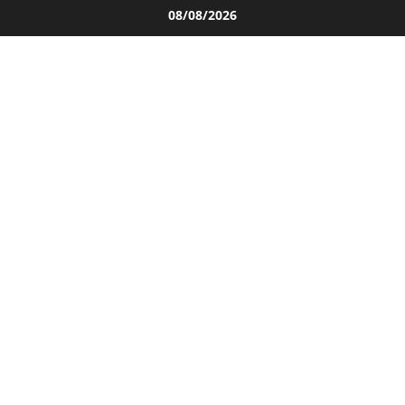
Salta
08/08/2026
al
contenuto