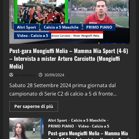
Altri Sport
Calcio a 5 Maschile
PRIMO PIANO
Video - Calcio a 5
Post-gara Mongiuffi Melia – Mamma Mia Sport (4-6)
– Intervista a mister Arturo Carciotto (Mongiuffi
Melia)
"SportEmpire" in Podcast
Sport News
sportjonico
30/09/2024
“SportEmpire” in Podcast: 29^ Puntata
(Martedi 28 Aprile 2026)
Sabato 28 Settembre 2024 prima giornata dal
campionato di Serie C2 di calcio a 5 di fronte...
28/04/2026
2
Maggiori
Per saperne di più
informazioni
"SportEmpire" in Podcast
su
“SportEmpire” in Podcast: 28^ Puntata
Post-
Altri Sport
Calcio a 5 Maschile
gara
(Martedi 21 Aprile 2026)
PRIMO PIANO
Video - Calcio a 5
Mongiuffi
Melia
Post-gara Mongiuffi Melia – Mamma Mia
21/04/2026
–
3