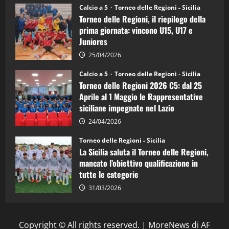
Juniores
Calcio a 5
Torneo delle Regioni - Sicilia
è
Torneo delle Regioni, il riepilogo della
vicecampione
d’Italia
prima giornata: vincono U15, U17 e
Juniores
25/04/2026
Calcio a 5
Torneo delle Regioni - Sicilia
Torneo delle Regioni 2026 C5: dal 25
Aprile al 1 Maggio le Rappresentative
siciliane impegnate nel Lazio
24/04/2026
Torneo delle Regioni - Sicilia
La Sicilia saluta il Torneo delle Regioni,
mancato l’obiettivo qualificazione in
tutte le categorie
31/03/2026
Copyright © All rights reserved.
|
MoreNews
di AF