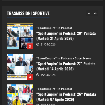
“SportEmpire” in Podcast: 29^ Puntata
(Martedi 28 Aprile 2026)
TRASMISSIONI SPORTIVE
28/04/2026
2
"SportEmpire" in Podcast
“SportEmpire” in Podcast: 28^ Puntata
(Martedi 21 Aprile 2026)
21/04/2026
3
"SportEmpire" in Podcast
Sport News
“SportEmpire” in Podcast: 27^ Puntata
(Martedi 14 Aprile 2026)
15/04/2026
4
"SportEmpire" in Podcast
“SportEmpire” in Podcast: 26^ Puntata
(Martedi 07 Aprile 2026)
08/04/2026