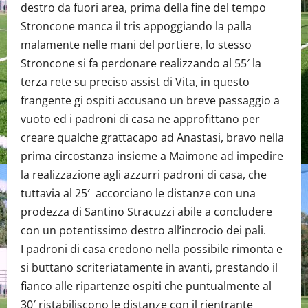
destro da fuori area, prima della fine del tempo
Stroncone manca il tris appoggiando la palla
malamente nelle mani del portiere, lo stesso
Stroncone si fa perdonare realizzando al 55′ la
terza rete su preciso assist di Vita, in questo
frangente gi ospiti accusano un breve passaggio a
vuoto ed i padroni di casa ne approfittano per
creare qualche grattacapo ad Anastasi, bravo nella
prima circostanza insieme a Maimone ad impedire
la realizzazione agli azzurri padroni di casa, che
tuttavia al 25′ accorciano le distanze con una
prodezza di Santino Stracuzzi abile a concludere
con un potentissimo destro all’incrocio dei pali.
I padroni di casa credono nella possibile rimonta e
si buttano scriteriatamente in avanti, prestando il
fianco alle ripartenze ospiti che puntualmente al
30′ ristabiliscono le distanze con il rientrante