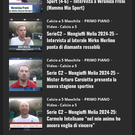
Sport (4-6) – Intervista a Veronica Freni
Mamma
Mia
(Mamma Mia Sport)
Sport
"SportEmpire" in Podcast
Sport News
(4-
30/09/2024
6)
“SportEmpire” in Podcast: 27^ Puntata
Calcio a 5 Maschile
PRIMO PIANO
–
(Martedi 14 Aprile 2026)
Video - Calcio a 5
Intervista
a
SerieC2 – Mongiuffi Melia 2024-25 –
15/04/2026
mister
4
Intervista al laterale Mirko Merlino
Arturo
Carciotto
punta di diamante rossoblù
(Mongiuffi
Melia)
"SportEmpire" in Podcast
26/09/2024
“SportEmpire” in Podcast: 26^ Puntata
Calcio a 5 Maschile
PRIMO PIANO
(Martedi 07 Aprile 2026)
Video - Calcio a 5
Serie C2 – Mongiuffi Melia 2024-25 –
08/04/2026
5
Mister Arturo Carciotto presenta la
nuova stagione sportiva
"SportEmpire" in Podcast
11/09/2024
“SportEmpire” in Podcast: 30^ Puntata
Calcio a 5 Maschile
PRIMO PIANO
(Martedi 05 Maggio 2026)
Video - Calcio a 5
Serie C2 – Mongiuffi Melia 2024-25:
08/05/2026
1
Carmelo Intelisano “nel mio animo ho
ancora voglia di vincere”
"SportEmpire" in Podcast
Sport News
05/09/2024