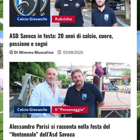
t
i
Calcio Giovanile
Rubriche
o
ASD Savoca in festa: 20 anni di calcio, cuore,
n
passione e sogni
Di Mimmo Muscolino
05/08/2026
Calcio Giovanile
Il "Personaggio"
Alessandro Parisi si racconta nella festa del
“Ventennale” dell’Asd Savoca