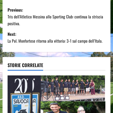
P
Previous:
o
Tris dell’Atletico Messina allo Sporting Club: continua la striscia
positiva.
s
Next:
t
La Pol. Monfortese ritorna alla vittoria: 3-1 sul campo dell’Itala.
n
a
STORIE CORRELATE
v
i
g
a