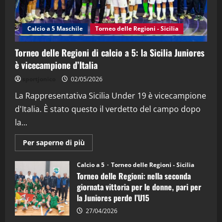
“SportEmpire” in Podcast: 27^ Puntata
(Martedi 14 Aprile 2026)
Calcio a 5 Maschile
Torneo delle Regioni - Sicilia
15/04/2026
4
Torneo delle Regioni di calcio a 5: la Sicilia Juniores
è vicecampione d’Italia
"SportEmpire" in Podcast
“SportEmpire” in Podcast: 26^ Puntata
sportjonico
02/05/2026
(Martedi 07 Aprile 2026)
La Rappresentativa Sicilia Under 19 è vicecampione
08/04/2026
5
d'Italia. È stato questo il verdetto del campo dopo
la...
Maggiori
Per saperne di più
informazioni
su
Torneo
Calcio a 5
Torneo delle Regioni - Sicilia
delle
Torneo delle Regioni: nella seconda
Regioni
di
giornata vittoria per le donne, pari per
calcio
la Juniores perde l’U15
a
5:
la
27/04/2026
Sicilia