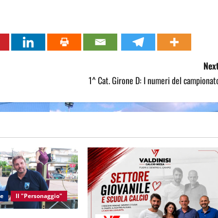
Next
1^ Cat. Girone D: I numeri del campionat
le
Il "Personaggio"