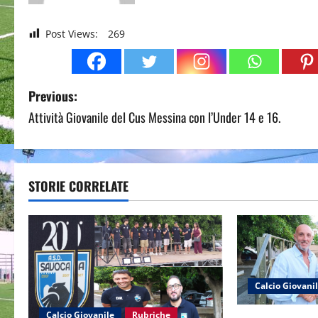
Post Views:
269
P
Previous:
Attività Giovanile del Cus Messina con l’Under 14 e 16.
o
s
t
STORIE CORRELATE
n
a
v
Calcio Giovani
i
Calcio Giovanile
Rubriche