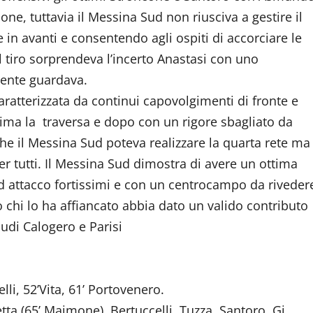
ne, tuttavia il Messina Sud non riusciva a gestire il
in avanti e consentendo agli ospiti di accorciare le
l tiro sorprendeva l’incerto Anastasi con uno
lmente guardava.
aratterizzata da continui capovolgimenti di fronte e
prima la traversa e dopo con un rigore sbagliato da
 il Messina Sud poteva realizzare la quarta rete ma
per tutti. Il Messina Sud dimostra di avere un ottima
d attacco fortissimi e con un centrocampo da riveder
 chi lo ha affiancato abbia dato un valido contributo
cudi Calogero e Parisi
lli, 52’Vita, 61’ Portovenero.
ta (65’ Maimone), Bertuccelli, Tuzza, Santoro, Gi.