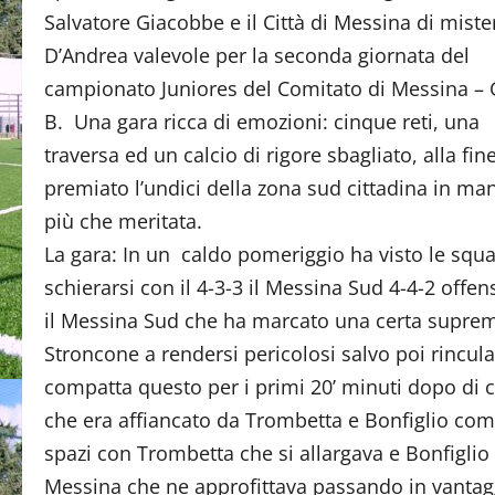
Salvatore Giacobbe e il Città di Messina di miste
D’Andrea valevole per la seconda giornata del
campionato Juniores del Comitato di Messina – 
B. Una gara ricca di emozioni: cinque reti, una
traversa ed un calcio di rigore sbagliato, alla fin
premiato l’undici della zona sud cittadina in ma
più che meritata.
La gara: In un caldo pomeriggio ha visto le squ
schierarsi con il 4-3-3 il Messina Sud 4-4-2 offens
il Messina Sud che ha marcato una certa suprema
Stroncone a rendersi pericolosi salvo poi rincul
compatta questo per i primi 20’ minuti dopo di c
che era affiancato da Trombetta e Bonfiglio com
spazi con Trombetta che si allargava e Bonfiglio c
Messina che ne approfittava passando in vantagg