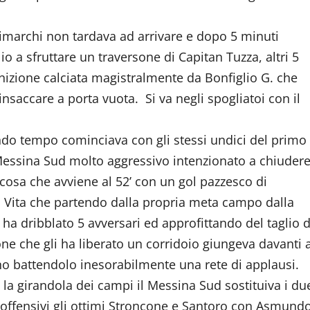
Trimarchi non tardava ad arrivare e dopo 5 minuti
o a sfruttare un traversone di Capitan Tuzza, altri 5
nizione calciata magistralmente da Bonfiglio G. che
 insaccare a porta vuota. Si va negli spogliatoi con il
ndo tempo cominciava con gli stessi undici del primo
Messina Sud molto aggressivo intenzionato a chiuder
, cosa che avviene al 52’ con un gol pazzesco di
 Vita che partendo dalla propria meta campo dalla
a ha dribblato 5 avversari ed approfittando del taglio d
ne che gli ha liberato un corridoio giungeva davanti 
 battendolo inesorabilmente una rete di applausi.
a la girandola dei campi il Messina Sud sostituiva i du
 offensivi gli ottimi Stroncone e Santoro con Asmund