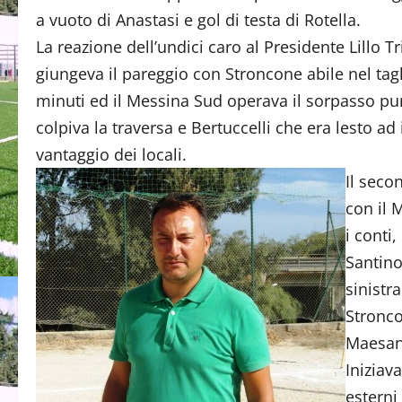
a vuoto di Anastasi e gol di testa di Rotella.
La reazione dell’undici caro al Presidente Lillo 
giungeva il pareggio con Stroncone abile nel tagli
minuti ed il Messina Sud operava il sorpasso pu
colpiva la traversa e Bertuccelli che era lesto ad
vantaggio dei locali.
Il seco
con il 
i conti
Santino
sinistr
Stronco
Maesano
Iniziav
esterni