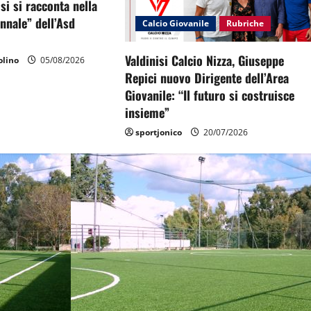
si si racconta nella
ennale” dell’Asd
Calcio Giovanile
Rubriche
Valdinisi Calcio Nizza, Giuseppe
lino
05/08/2026
Repici nuovo Dirigente dell’Area
Giovanile: “Il futuro si costruisce
insieme”
sportjonico
20/07/2026