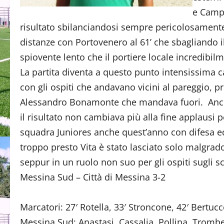
e Campo
risultato sbilanciandosi sempre pericolosamente 
distanze con Portovenero al 61’ che sbagliando i
spiovente lento che il portiere locale incredibi
La partita diventa a questo punto intensissima c
con gli ospiti che andavano vicini al pareggio, 
Alessandro Bonamonte che mandava fuori. Anche
il risultato non cambiava più alla fine applausi 
squadra Juniores anche quest’anno con difesa e
troppo presto Vita è stato lasciato solo malgrado
seppur in un ruolo non suo per gli ospiti sugli s
Messina Sud – Città di Messina 3-2
Marcatori: 27′ Rotella, 33′ Stroncone, 42′ Bertucce
Messina Sud: Anastasi, Cassalia, Pollina, Trombet