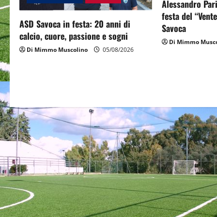
Alessandro Pari
g
festa del “Vent
ASD Savoca in festa: 20 anni di
Savoca
a
calcio, cuore, passione e sogni
Di Mimmo Musco
t
Di Mimmo Muscolino
05/08/2026
i
o
n