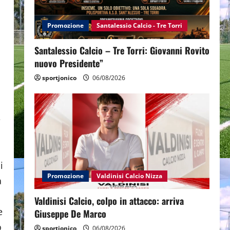
Promozione
Santalessio Calcio - Tre Torri
Santalessio Calcio – Tre Torri: Giovanni Rovito
nuovo Presidente”
sportjonico
06/08/2026
e
i
Promozione
Valdinisi Calcio Nizza
a
Valdinisi Calcio, colpo in attacco: arriva
e
Giuseppe De Marco
o
sportjonico
06/08/2026