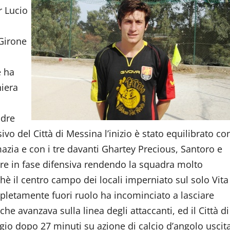
r Lucio
Girone
e ha
niera
adre
ivo del Città di Messina l’inizio è stato equilibrato co
zia e con i tre davanti Ghartey Precious, Santoro e
are in fase difensiva rendendo la squadra molto
hè il centro campo dei locali imperniato sul solo Vita
pletamente fuori ruolo ha incominciato a lasciare
he avanzava sulla linea degli attaccanti, ed il Città di
io dopo 27 minuti su azione di calcio d’angolo uscit