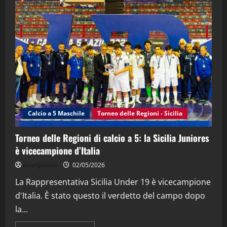
"SportEmpire" in Podcast
“SportEmpire” in Podcast: 28^ Puntata
(Martedi 21 Aprile 2026)
21/04/2026
3
"SportEmpire" in Podcast
Sport News
“SportEmpire” in Podcast: 27^ Puntata
(Martedi 14 Aprile 2026)
Calcio a 5 Maschile
Torneo delle Regioni - Sicilia
15/04/2026
4
Torneo delle Regioni di calcio a 5: la Sicilia Juniores
è vicecampione d’Italia
"SportEmpire" in Podcast
“SportEmpire” in Podcast: 26^ Puntata
sportjonico
02/05/2026
(Martedi 07 Aprile 2026)
La Rappresentativa Sicilia Under 19 è vicecampione
08/04/2026
5
d'Italia. È stato questo il verdetto del campo dopo
la...