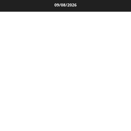
Salta
09/08/2026
al
contenuto