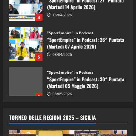
(Martedi 14 Aprile 2026)
15/04/2026
4
"SportEmpire" in Podcast
“SportEmpire” in Podcast: 26^ Puntata
(Martedi 07 Aprile 2026)
08/04/2026
5
"SportEmpire" in Podcast
“SportEmpire” in Podcast: 30^ Puntata
(Martedi 05 Maggio 2026)
08/05/2026
1
"SportEmpire" in Podcast
Sport News
“SportEmpire” in Podcast: 29^ Puntata
TORNEO DELLE REGIONI 2025 – SICILIA
(Martedi 28 Aprile 2026)
28/04/2026
2