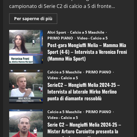
campionato di Serie C2 di calcio a 5 di fronte...
28/04/2026
2
Maggiori
Per saperne di più
informazioni
"SportEmpire" in Podcast
su
“SportEmpire” in Podcast: 28^ Puntata
Post-
Altri Sport
Calcio a 5 Maschile
gara
(Martedi 21 Aprile 2026)
PRIMO PIANO
Video - Calcio a 5
Mongiuffi
Melia
Post-gara Mongiuffi Melia – Mamma Mia
21/04/2026
–
3
Sport (4-6) – Intervista a Veronica Freni
Mamma
Mia
(Mamma Mia Sport)
Sport
"SportEmpire" in Podcast
Sport News
(4-
30/09/2024
6)
“SportEmpire” in Podcast: 27^ Puntata
Calcio a 5 Maschile
PRIMO PIANO
–
(Martedi 14 Aprile 2026)
Video - Calcio a 5
Intervista
a
SerieC2 – Mongiuffi Melia 2024-25 –
15/04/2026
mister
4
Intervista al laterale Mirko Merlino
Arturo
Carciotto
punta di diamante rossoblù
(Mongiuffi
Melia)
"SportEmpire" in Podcast
26/09/2024
“SportEmpire” in Podcast: 26^ Puntata
Calcio a 5 Maschile
PRIMO PIANO
(Martedi 07 Aprile 2026)
Video - Calcio a 5
Serie C2 – Mongiuffi Melia 2024-25 –
08/04/2026
5
Mister Arturo Carciotto presenta la