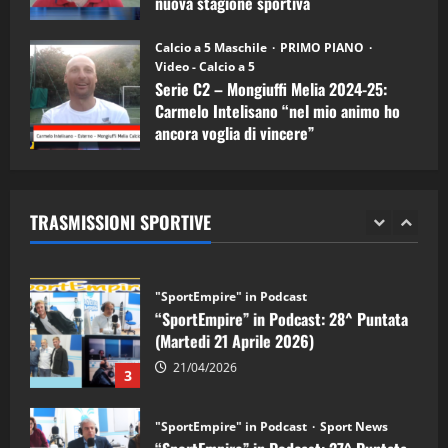
nuova stagione sportiva
"SportEmpire" in Podcast
11/09/2024
“SportEmpire” in Podcast: 30^ Puntata
Calcio a 5 Maschile
PRIMO PIANO
(Martedi 05 Maggio 2026)
Video - Calcio a 5
Serie C2 – Mongiuffi Melia 2024-25:
08/05/2026
1
Carmelo Intelisano “nel mio animo ho
ancora voglia di vincere”
"SportEmpire" in Podcast
Sport News
05/09/2024
“SportEmpire” in Podcast: 29^ Puntata
(Martedi 28 Aprile 2026)
TRASMISSIONI SPORTIVE
28/04/2026
2
"SportEmpire" in Podcast
“SportEmpire” in Podcast: 28^ Puntata
(Martedi 21 Aprile 2026)
21/04/2026
3
"SportEmpire" in Podcast
Sport News
“SportEmpire” in Podcast: 27^ Puntata