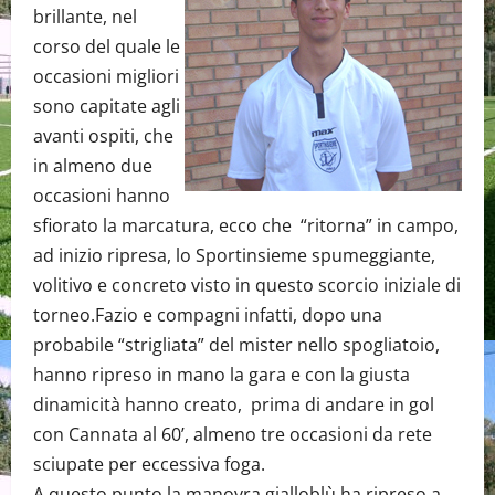
brillante, nel
corso del quale le
occasioni migliori
sono capitate agli
avanti ospiti, che
in almeno due
occasioni hanno
sfiorato la marcatura, ecco che “ritorna” in campo,
ad inizio ripresa, lo Sportinsieme spumeggiante,
volitivo e concreto visto in questo scorcio iniziale di
torneo.Fazio e compagni infatti, dopo una
probabile “strigliata” del mister nello spogliatoio,
hanno ripreso in mano la gara e con la giusta
dinamicità hanno creato, prima di andare in gol
con Cannata al 60’, almeno tre occasioni da rete
sciupate per eccessiva foga.
A questo punto la manovra gialloblù ha ripreso a