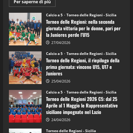
Maggiori
Per saperne di più
informazioni
su
Torneo
Calcio a 5
Torneo delle Regioni - Sicilia
delle
Torneo delle Regioni: nella seconda
Regioni
di
giornata vittoria per le donne, pari per
calcio
la Juniores perde l’U15
a
5:
la
27/04/2026
Sicilia
Juniores
Calcio a 5
Torneo delle Regioni - Sicilia
è
Torneo delle Regioni, il riepilogo della
vicecampione
d’Italia
prima giornata: vincono U15, U17 e
Juniores
25/04/2026
Calcio a 5
Torneo delle Regioni - Sicilia
Torneo delle Regioni 2026 C5: dal 25
Aprile al 1 Maggio le Rappresentative
siciliane impegnate nel Lazio
24/04/2026
Torneo delle Regioni - Sicilia