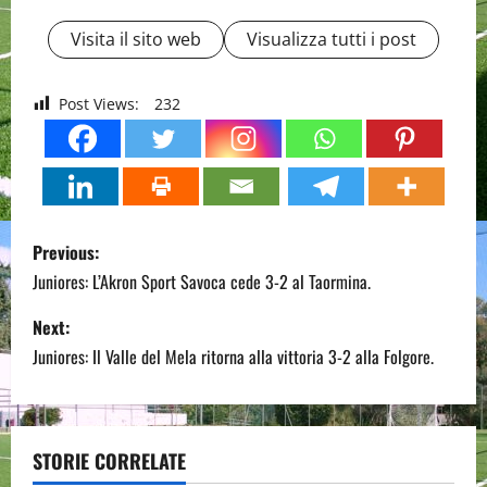
Visita il sito web
Visualizza tutti i post
Post Views:
232
P
Previous:
o
Juniores: L’Akron Sport Savoca cede 3-2 al Taormina.
s
Next:
Juniores: Il Valle del Mela ritorna alla vittoria 3-2 alla Folgore.
t
n
a
STORIE CORRELATE