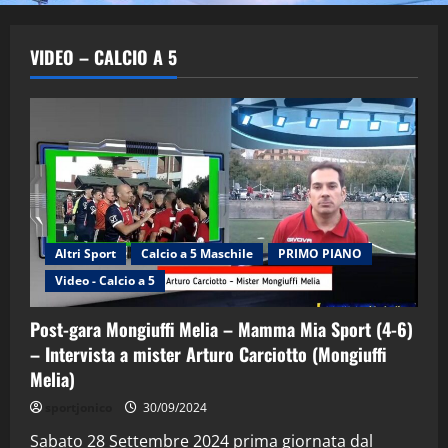
VIDEO – CALCIO A 5
Altri Sport
Calcio a 5 Maschile
PRIMO PIANO
Video - Calcio a 5
Post-gara Mongiuffi Melia – Mamma Mia Sport (4-6)
– Intervista a mister Arturo Carciotto (Mongiuffi
Melia)
"SportEmpire" in Podcast
Sport News
sportjonico
30/09/2024
“SportEmpire” in Podcast: 29^ Puntata
(Martedi 28 Aprile 2026)
Sabato 28 Settembre 2024 prima giornata dal