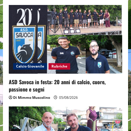
v
i
g
a
t
i
Calcio Giovanile
Rubriche
o
ASD Savoca in festa: 20 anni di calcio, cuore,
passione e sogni
n
Di Mimmo Muscolino
05/08/2026