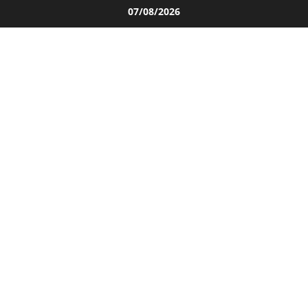
Salta
07/08/2026
al
contenuto