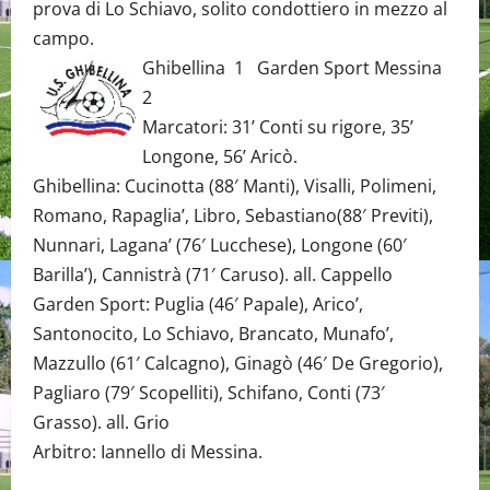
prova di Lo Schiavo, solito condottiero in mezzo al
campo.
Ghibellina 1 Garden Sport Messina
2
Marcatori: 31’ Conti su rigore, 35’
Longone, 56’ Aricò.
Ghibellina: Cucinotta (88′ Manti), Visalli, Polimeni,
Romano, Rapaglia’, Libro, Sebastiano(88′ Previti),
Nunnari, Lagana’ (76′ Lucchese), Longone (60′
Barilla’), Cannistrà (71′ Caruso). all. Cappello
Garden Sport: Puglia (46′ Papale), Arico’,
Santonocito, Lo Schiavo, Brancato, Munafo’,
Mazzullo (61′ Calcagno), Ginagò (46′ De Gregorio),
Pagliaro (79′ Scopelliti), Schifano, Conti (73′
Grasso). all. Grio
Arbitro: Iannello di Messina.