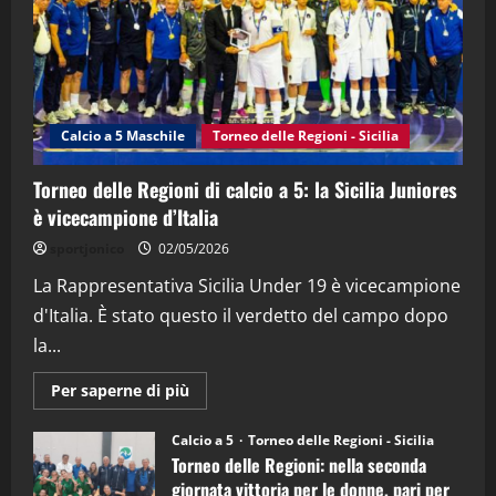
21/04/2026
3
"SportEmpire" in Podcast
Sport News
“SportEmpire” in Podcast: 27^ Puntata
(Martedi 14 Aprile 2026)
Calcio a 5 Maschile
Torneo delle Regioni - Sicilia
15/04/2026
4
Torneo delle Regioni di calcio a 5: la Sicilia Juniores
è vicecampione d’Italia
"SportEmpire" in Podcast
“SportEmpire” in Podcast: 26^ Puntata
sportjonico
02/05/2026
(Martedi 07 Aprile 2026)
La Rappresentativa Sicilia Under 19 è vicecampione
08/04/2026
5
d'Italia. È stato questo il verdetto del campo dopo
la...
Maggiori
Per saperne di più
informazioni
su
Torneo
Calcio a 5
Torneo delle Regioni - Sicilia
delle
Torneo delle Regioni: nella seconda
Regioni
di
giornata vittoria per le donne, pari per