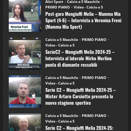
“SportEmpire” in Podcast: 28^ Puntata
Post-
Altri Sport
Calcio a 5 Maschile
gara
(Martedi 21 Aprile 2026)
PRIMO PIANO
Video - Calcio a 5
Mongiuffi
Melia
Post-gara Mongiuffi Melia – Mamma Mia
21/04/2026
–
3
Sport (4-6) – Intervista a Veronica Freni
Mamma
Mia
(Mamma Mia Sport)
Sport
"SportEmpire" in Podcast
Sport News
(4-
30/09/2024
6)
“SportEmpire” in Podcast: 27^ Puntata
Calcio a 5 Maschile
PRIMO PIANO
–
(Martedi 14 Aprile 2026)
Video - Calcio a 5
Intervista
a
SerieC2 – Mongiuffi Melia 2024-25 –
15/04/2026
mister
4
Intervista al laterale Mirko Merlino
Arturo
Carciotto
punta di diamante rossoblù
(Mongiuffi
Melia)
"SportEmpire" in Podcast
26/09/2024
“SportEmpire” in Podcast: 26^ Puntata
Calcio a 5 Maschile
PRIMO PIANO
(Martedi 07 Aprile 2026)
Video - Calcio a 5
Serie C2 – Mongiuffi Melia 2024-25 –
08/04/2026
5
Mister Arturo Carciotto presenta la
nuova stagione sportiva
"SportEmpire" in Podcast
11/09/2024
“SportEmpire” in Podcast: 30^ Puntata
Calcio a 5 Maschile
PRIMO PIANO
(Martedi 05 Maggio 2026)
Video - Calcio a 5
Serie C2 – Mongiuffi Melia 2024-25:
08/05/2026