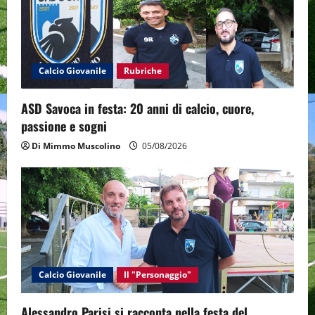
t
i
o
Calcio Giovanile
Rubriche
n
ASD Savoca in festa: 20 anni di calcio, cuore,
passione e sogni
Di Mimmo Muscolino
05/08/2026
Calcio Giovanile
Il "Personaggio"
Alessandro Parisi si racconta nella festa del