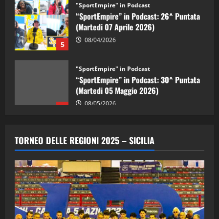
“SportEmpire” in Podcast: 26^ Puntata
(Martedi 07 Aprile 2026)
08/04/2026
5
"SportEmpire" in Podcast
“SportEmpire” in Podcast: 30^ Puntata
(Martedi 05 Maggio 2026)
08/05/2026
1
"SportEmpire" in Podcast
Sport News
“SportEmpire” in Podcast: 29^ Puntata
TORNEO DELLE REGIONI 2025 – SICILIA
(Martedi 28 Aprile 2026)
28/04/2026
2
"SportEmpire" in Podcast
“SportEmpire” in Podcast: 28^ Puntata
(Martedi 21 Aprile 2026)