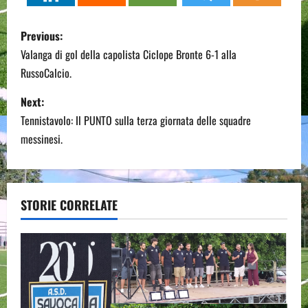
P
Previous:
o
Valanga di gol della capolista Ciclope Bronte 6-1 alla
RussoCalcio.
s
Next:
t
Tennistavolo: Il PUNTO sulla terza giornata delle squadre
n
messinesi.
a
v
STORIE CORRELATE
i
g
a