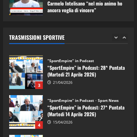
1
Carmelo Intelisano “nel mio animo ho
ancora voglia di vincere”
"SportEmpire" in Podcast
Sport News
05/09/2024
“SportEmpire” in Podcast: 29^ Puntata
(Martedi 28 Aprile 2026)
TRASMISSIONI SPORTIVE
28/04/2026
2
"SportEmpire" in Podcast
“SportEmpire” in Podcast: 28^ Puntata
(Martedi 21 Aprile 2026)
21/04/2026
3
"SportEmpire" in Podcast
Sport News
“SportEmpire” in Podcast: 27^ Puntata
(Martedi 14 Aprile 2026)
15/04/2026
4
"SportEmpire" in Podcast