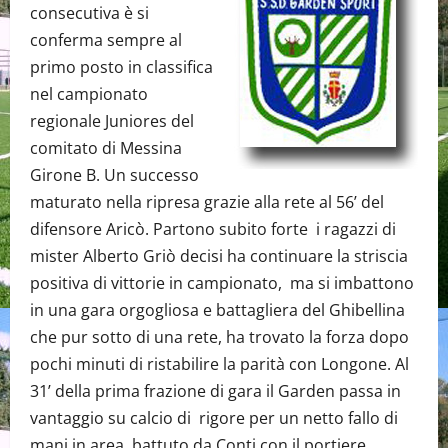
consecutiva è si
conferma sempre al
primo posto in classifica
nel campionato
regionale Juniores del
comitato di Messina
Girone B. Un successo
maturato nella ripresa grazie alla rete al 56’ del
difensore Aricò. Partono subito forte i ragazzi di
mister Alberto Griò decisi ha continuare la striscia
positiva di vittorie in campionato, ma si imbattono
in una gara orgogliosa e battagliera del Ghibellina
che pur sotto di una rete, ha trovato la forza dopo
pochi minuti di ristabilire la parità con Longone. Al
31’ della prima frazione di gara il Garden passa in
vantaggio su calcio di rigore per un netto fallo di
mani in area, battuto da Conti con il portiere