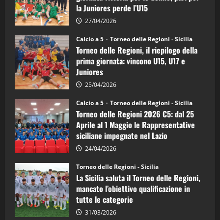
calcio
la Juniores perde l’U15
a
5:
la
27/04/2026
Sicilia
Juniores
Calcio a 5
Torneo delle Regioni - Sicilia
è
Torneo delle Regioni, il riepilogo della
vicecampione
d’Italia
prima giornata: vincono U15, U17 e
Juniores
25/04/2026
Calcio a 5
Torneo delle Regioni - Sicilia
Torneo delle Regioni 2026 C5: dal 25
Aprile al 1 Maggio le Rappresentative
siciliane impegnate nel Lazio
24/04/2026
Torneo delle Regioni - Sicilia
La Sicilia saluta il Torneo delle Regioni,
mancato l’obiettivo qualificazione in
tutte le categorie
31/03/2026