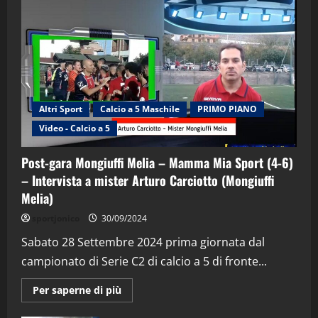
Altri Sport
Calcio a 5 Maschile
PRIMO PIANO
Video - Calcio a 5
Post-gara Mongiuffi Melia – Mamma Mia Sport (4-6)
– Intervista a mister Arturo Carciotto (Mongiuffi
Melia)
"SportEmpire" in Podcast
Sport News
sportjonico
30/09/2024
“SportEmpire” in Podcast: 29^ Puntata
(Martedi 28 Aprile 2026)
Sabato 28 Settembre 2024 prima giornata dal
campionato di Serie C2 di calcio a 5 di fronte...
28/04/2026
2
Maggiori
Per saperne di più
informazioni
"SportEmpire" in Podcast
su