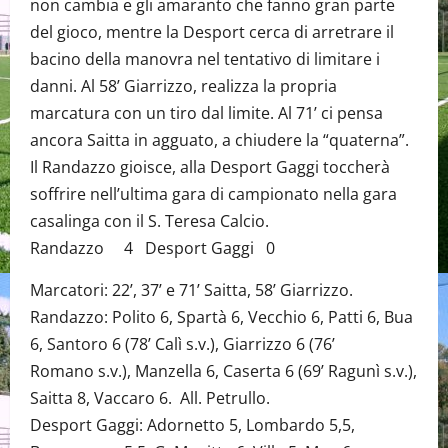
non cambia e gli amaranto che fanno gran parte
del gioco, mentre la Desport cerca di arretrare il
bacino della manovra nel tentativo di limitare i
danni. Al 58’ Giarrizzo, realizza la propria
marcatura con un tiro dal limite. Al 71’ ci pensa
ancora Saitta in agguato, a chiudere la “quaterna”.
Il Randazzo gioisce, alla Desport Gaggi toccherà
soffrire nell’ultima gara di campionato nella gara
casalinga con il S. Teresa Calcio.
Randazzo 4 Desport Gaggi 0
Marcatori: 22’, 37’ e 71’ Saitta, 58’ Giarrizzo.
Randazzo: Polito 6, Spartà 6, Vecchio 6, Patti 6, Bua
6, Santoro 6 (78’ Calì s.v.), Giarrizzo 6 (76’
Romano s.v.), Manzella 6, Caserta 6 (69’ Ragunì s.v.),
Saitta 8, Vaccaro 6. All. Petrullo.
Desport Gaggi: Adornetto 5, Lombardo 5,5,