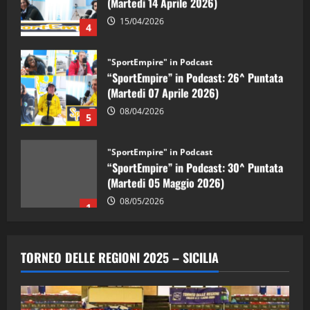
15/04/2026
4
"SportEmpire" in Podcast
“SportEmpire” in Podcast: 26^ Puntata
(Martedi 07 Aprile 2026)
08/04/2026
5
"SportEmpire" in Podcast
“SportEmpire” in Podcast: 30^ Puntata
(Martedi 05 Maggio 2026)
08/05/2026
1
"SportEmpire" in Podcast
Sport News
“SportEmpire” in Podcast: 29^ Puntata
TORNEO DELLE REGIONI 2025 – SICILIA
(Martedi 28 Aprile 2026)
28/04/2026
2