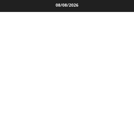
Salta
08/08/2026
al
contenuto