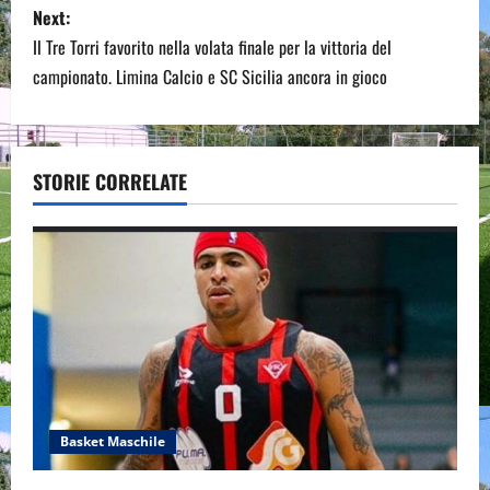
Next:
t
Il Tre Torri favorito nella volata finale per la vittoria del
n
campionato. Limina Calcio e SC Sicilia ancora in gioco
a
v
STORIE CORRELATE
i
g
a
t
i
o
Basket Maschile