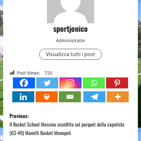
sportjonico
Administrator
Visualizza tutti i post
Post Views:
720
P
Previous:
o
Il Basket School Messina sconfitto sul parquet della capolista
(63-49) Manelli Basket Monopoli
s