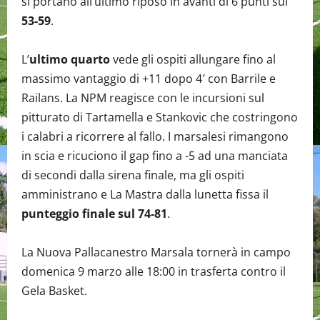
si portano all’ultimo riposo in avanti di 6 punti sul
53-59
.
L’
ultimo quarto
vede gli ospiti allungare fino al
massimo vantaggio di +11 dopo 4′ con Barrile e
Railans. La NPM reagisce con le incursioni sul
pitturato di Tartamella e Stankovic che costringono
i calabri a ricorrere al fallo. I marsalesi rimangono
in scia e ricuciono il gap fino a -5 ad una manciata
di secondi dalla sirena finale, ma gli ospiti
amministrano e La Mastra dalla lunetta fissa il
punteggio finale sul 74-81
.
La Nuova Pallacanestro Marsala tornerà in campo
domenica 9 marzo alle 18:00 in trasferta contro il
Gela Basket.