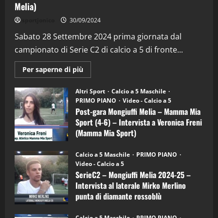
Melia)
"SportEmpire" in Podcast
Sport News
sportjonico
30/09/2024
“SportEmpire” in Podcast: 29^ Puntata
(Martedi 28 Aprile 2026)
Sabato 28 Settembre 2024 prima giornata dal
campionato di Serie C2 di calcio a 5 di fronte...
28/04/2026
2
Maggiori
Per saperne di più
informazioni
"SportEmpire" in Podcast
su
“SportEmpire” in Podcast: 28^ Puntata
Post-
Altri Sport
Calcio a 5 Maschile
gara
(Martedi 21 Aprile 2026)
PRIMO PIANO
Video - Calcio a 5
Mongiuffi
Melia
Post-gara Mongiuffi Melia – Mamma Mia
21/04/2026
–
3
Sport (4-6) – Intervista a Veronica Freni
Mamma
Mia
(Mamma Mia Sport)
Sport
"SportEmpire" in Podcast
Sport News
(4-
30/09/2024
6)
“SportEmpire” in Podcast: 27^ Puntata
Calcio a 5 Maschile
PRIMO PIANO
–
(Martedi 14 Aprile 2026)
Video - Calcio a 5
Intervista
a
SerieC2 – Mongiuffi Melia 2024-25 –
15/04/2026
mister
4
Intervista al laterale Mirko Merlino
Arturo
Carciotto
punta di diamante rossoblù
(Mongiuffi
Melia)
"SportEmpire" in Podcast
26/09/2024
“SportEmpire” in Podcast: 26^ Puntata
Calcio a 5 Maschile
PRIMO PIANO