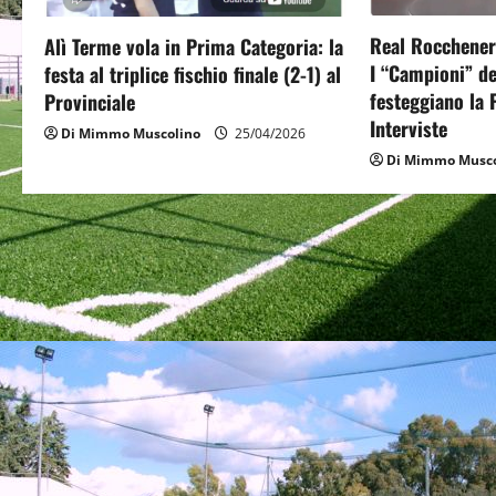
g
Real Rocchenere
Alì Terme vola in Prima Categoria: la
a
I “Campioni” d
festa al triplice fischio finale (2-1) al
festeggiano la
Provinciale
t
Interviste
Di Mimmo Muscolino
25/04/2026
Di Mimmo Musco
i
o
n