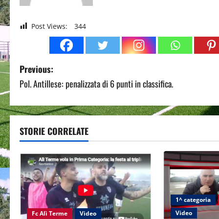
Post Views:
344
P
Previous:
Pol. Antillese: penalizzata di 6 punti in classifica.
o
s
t
STORIE CORRELATE
n
a
v
1^ categoria
i
Video
Fc Alì Terme
Video