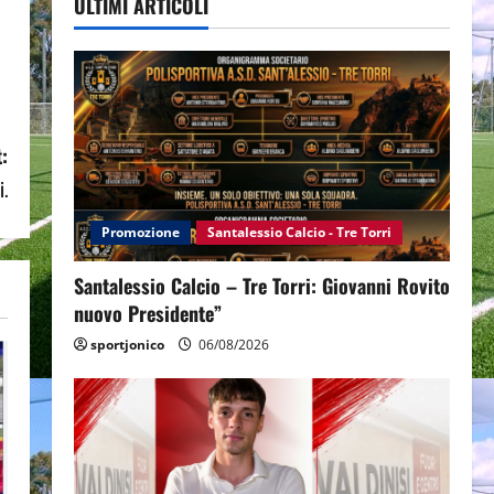
ULTIMI ARTICOLI
:
i.
Promozione
Santalessio Calcio - Tre Torri
Santalessio Calcio – Tre Torri: Giovanni Rovito
nuovo Presidente”
sportjonico
06/08/2026