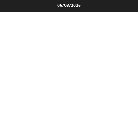
Salta
06/08/2026
al
contenuto