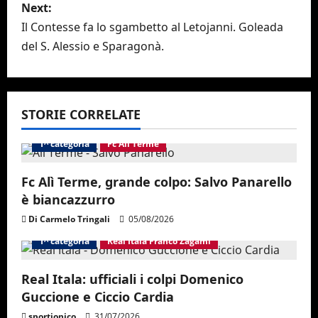
s
Next:
Il Contesse fa lo sgambetto al Letojanni. Goleada
t
del S. Alessio e Sparagonà.
n
a
STORIE CORRELATE
v
1^ categoria
Fc Alì Terme
i
Fc Alì Terme, grande colpo: Salvo Panarello
g
è biancazzurro
a
Di Carmelo Tringali
05/08/2026
1^ categoria
Real Itala Franco Zagami
t
i
Real Itala: ufficiali i colpi Domenico
Guccione e Ciccio Cardia
o
sportjonico
31/07/2026