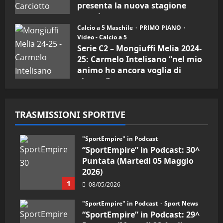
presenta la nuova stagione
sportiva
Calcio a 5 Maschile
PRIMO PIANO
11/09/2024
Video - Calcio a 5
Serie C2 – Mongiuffi Melia 2024-
25: Carmelo Intelisano “nel mio
animo ho ancora voglia di
vincere”
05/09/2024
TRASMISSIONI SPORTIVE
"SportEmpire" in Podcast
“SportEmpire” in Podcast: 30^
Puntata (Martedi 05 Maggio
2026)
1
08/05/2026
"SportEmpire" in Podcast
Sport News
“SportEmpire” in Podcast: 29^