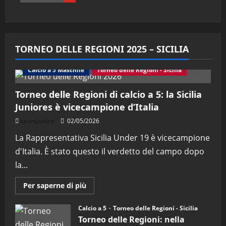
TORNEO DELLE REGIONI 2025 – SICILIA
Calcio a 5 Maschile
Torneo delle Regioni - Sicilia
Torneo delle Regioni di calcio a 5: la Sicilia
Juniores è vicecampione d’Italia
sportjonico
02/05/2026
La Rappresentativa Sicilia Under 19 è vicecampione
d'Italia. È stato questo il verdetto del campo dopo
la...
Maggiori
Per saperne di più
informazioni
su
Torneo
Calcio a 5
Torneo delle Regioni - Sicilia
delle
Torneo delle Regioni: nella
Regioni