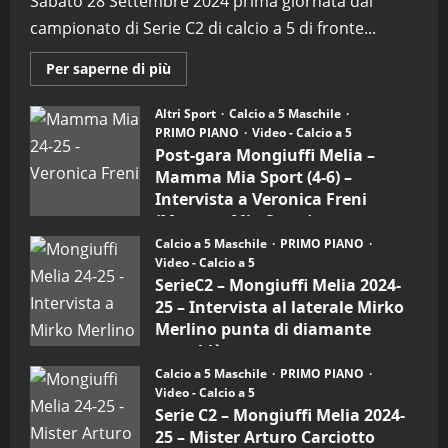
Sabato 28 Settembre 2024 prima giornata dal
campionato di Serie C2 di calcio a 5 di fronte...
Maggiori
Per saperne di più
informazioni
su
Post-
Altri Sport
Calcio a 5 Maschile
gara
PRIMO PIANO
Video - Calcio a 5
Mongiuffi
Melia
Post-gara Mongiuffi Melia –
–
Mamma Mia Sport (4-6) –
Mamma
Mia
Intervista a Veronica Freni
Sport
(Mamma Mia Sport)
(4-
6)
Calcio a 5 Maschile
PRIMO PIANO
30/09/2024
–
Video - Calcio a 5
Intervista
a
SerieC2 – Mongiuffi Melia 2024-
mister
25 – Intervista al laterale Mirko
Arturo
Carciotto
Merlino punta di diamante
(Mongiuffi
Melia)
rossoblù
Calcio a 5 Maschile
PRIMO PIANO
26/09/2024
Video - Calcio a 5
Serie C2 – Mongiuffi Melia 2024-
25 – Mister Arturo Carciotto