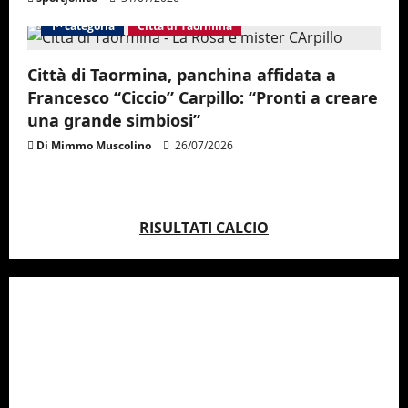
n
1^ categoria
Città di Taormina
Città di Taormina, panchina affidata a
Francesco “Ciccio” Carpillo: “Pronti a creare
una grande simbiosi”
Di Mimmo Muscolino
26/07/2026
RISULTATI CALCIO