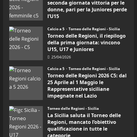
di
seconda giornata vittoria per le
calcio
donne, pari per la Juniores perde
a
5:
l’U15
la
Sicilia
27/04/2026
Juniores
Calcio a 5
Torneo delle Regioni - Sicilia
è
vicecampione
Torneo delle Regioni, il riepilogo
d’Italia
della prima giornata: vincono
U15, U17 e Juniores
25/04/2026
Calcio a 5
Torneo delle Regioni - Sicilia
Torneo delle Regioni 2026 C5: dal
25 Aprile al 1 Maggio le
Rappresentative siciliane
impegnate nel Lazio
24/04/2026
Torneo delle Regioni - Sicilia
La Sicilia saluta il Torneo delle
Regioni, mancato l’obiettivo
qualificazione in tutte le
categorie