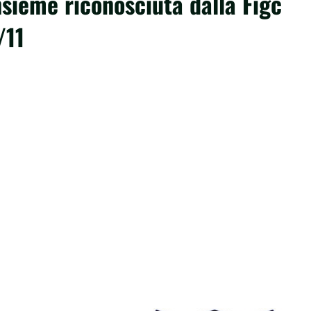
nsieme riconosciuta dalla Figc
/11