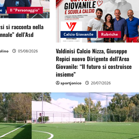
le
Il "Personaggio"
si si racconta nella
ennale” dell’Asd
Calcio Giovanile
Rubriche
Valdinisi Calcio Nizza, Giuseppe
lino
05/08/2026
Repici nuovo Dirigente dell’Area
Giovanile: “Il futuro si costruisce
insieme”
sportjonico
20/07/2026