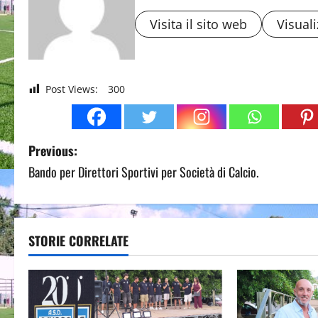
Visita il sito web
Visuali
Post Views:
300
P
Previous:
Bando per Direttori Sportivi per Società di Calcio.
o
s
t
STORIE CORRELATE
n
a