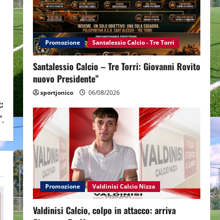
Promozione
Santalessio Calcio - Tre Torri
Santalessio Calcio – Tre Torri: Giovanni Rovito
nuovo Presidente”
sportjonico
06/08/2026
:
”.
Promozione
Valdinisi Calcio Nizza
Valdinisi Calcio, colpo in attacco: arriva