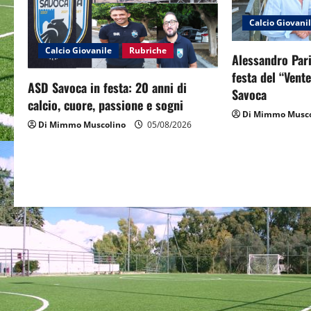
v
Calcio Giovani
i
Calcio Giovanile
Rubriche
Alessandro Pari
g
festa del “Vent
ASD Savoca in festa: 20 anni di
Savoca
a
calcio, cuore, passione e sogni
Di Mimmo Musco
t
Di Mimmo Muscolino
05/08/2026
i
o
n