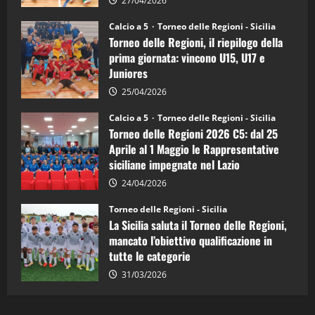
la
27/04/2026
Sicilia
Juniores
Calcio a 5
Torneo delle Regioni - Sicilia
è
Torneo delle Regioni, il riepilogo della
vicecampione
d’Italia
prima giornata: vincono U15, U17 e
Juniores
25/04/2026
Calcio a 5
Torneo delle Regioni - Sicilia
Torneo delle Regioni 2026 C5: dal 25
Aprile al 1 Maggio le Rappresentative
siciliane impegnate nel Lazio
24/04/2026
Torneo delle Regioni - Sicilia
La Sicilia saluta il Torneo delle Regioni,
mancato l’obiettivo qualificazione in
tutte le categorie
31/03/2026