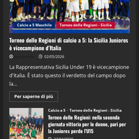
"SportEmpire" in Podcast
Sport News
“SportEmpire” in Podcast: 27^ Puntata
(Martedi 14 Aprile 2026)
Calcio a 5 Maschile
Torneo delle Regioni - Sicilia
15/04/2026
4
Torneo delle Regioni di calcio a 5: la Sicilia Juniores
è vicecampione d’Italia
"SportEmpire" in Podcast
“SportEmpire” in Podcast: 26^ Puntata
sportjonico
02/05/2026
(Martedi 07 Aprile 2026)
La Rappresentativa Sicilia Under 19 è vicecampione
08/04/2026
5
d'Italia. È stato questo il verdetto del campo dopo
la...
Maggiori
Per saperne di più
informazioni
su
Torneo
Calcio a 5
Torneo delle Regioni - Sicilia
delle
Torneo delle Regioni: nella seconda
Regioni
di
giornata vittoria per le donne, pari per
calcio
la Juniores perde l’U15
a
5: