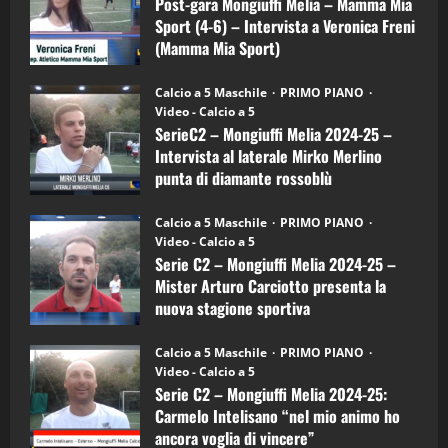
Melia
Post-gara Mongiuffi Melia – Mamma Mia
21/04/2026
–
3
Sport (4-6) – Intervista a Veronica Freni
Mamma
Mia
(Mamma Mia Sport)
Sport
"SportEmpire" in Podcast
Sport News
(4-
30/09/2024
6)
“SportEmpire” in Podcast: 27^ Puntata
Calcio a 5 Maschile
PRIMO PIANO
–
(Martedi 14 Aprile 2026)
Video - Calcio a 5
Intervista
a
SerieC2 – Mongiuffi Melia 2024-25 –
15/04/2026
mister
4
Intervista al laterale Mirko Merlino
Arturo
Carciotto
punta di diamante rossoblù
(Mongiuffi
Melia)
"SportEmpire" in Podcast
26/09/2024
“SportEmpire” in Podcast: 26^ Puntata
Calcio a 5 Maschile
PRIMO PIANO
(Martedi 07 Aprile 2026)
Video - Calcio a 5
Serie C2 – Mongiuffi Melia 2024-25 –
08/04/2026
5
Mister Arturo Carciotto presenta la
nuova stagione sportiva
"SportEmpire" in Podcast
11/09/2024
“SportEmpire” in Podcast: 30^ Puntata
Calcio a 5 Maschile
PRIMO PIANO
(Martedi 05 Maggio 2026)
Video - Calcio a 5
Serie C2 – Mongiuffi Melia 2024-25:
08/05/2026
1
Carmelo Intelisano “nel mio animo ho
ancora voglia di vincere”