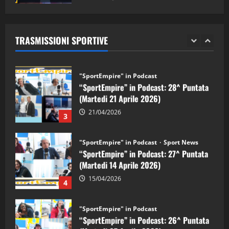
"SportEmpire" in Podcast
Sport News
05/09/2024
“SportEmpire” in Podcast: 29^ Puntata
(Martedi 28 Aprile 2026)
TRASMISSIONI SPORTIVE
28/04/2026
2
"SportEmpire" in Podcast
“SportEmpire” in Podcast: 28^ Puntata
(Martedi 21 Aprile 2026)
21/04/2026
3
"SportEmpire" in Podcast
Sport News
“SportEmpire” in Podcast: 27^ Puntata
(Martedi 14 Aprile 2026)
15/04/2026
4
"SportEmpire" in Podcast
“SportEmpire” in Podcast: 26^ Puntata
(Martedi 07 Aprile 2026)