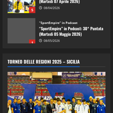
08/04/2026
5
"SportEmpire" in Podcast
“SportEmpire” in Podcast: 30^ Puntata
(Martedi 05 Maggio 2026)
08/05/2026
1
"SportEmpire" in Podcast
Sport News
“SportEmpire” in Podcast: 29^ Puntata
TORNEO DELLE REGIONI 2025 – SICILIA
(Martedi 28 Aprile 2026)
28/04/2026
2
"SportEmpire" in Podcast
“SportEmpire” in Podcast: 28^ Puntata
(Martedi 21 Aprile 2026)
21/04/2026
3