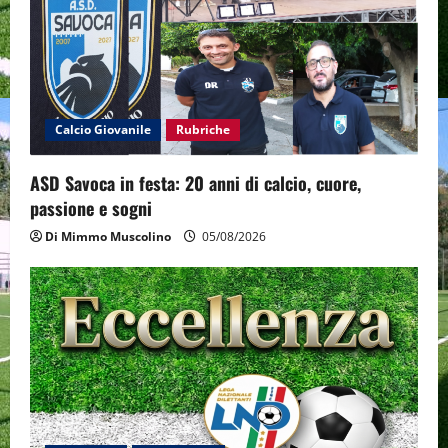
a
t
i
o
Calcio Giovanile
Rubriche
n
ASD Savoca in festa: 20 anni di calcio, cuore,
passione e sogni
Di Mimmo Muscolino
05/08/2026