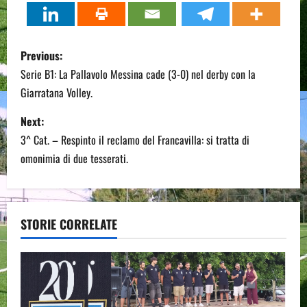
P
Previous:
o
Serie B1: La Pallavolo Messina cade (3-0) nel derby con la
Giarratana Volley.
s
Next:
t
3^ Cat. – Respinto il reclamo del Francavilla: si tratta di
n
omonimia di due tesserati.
a
v
STORIE CORRELATE
i
g