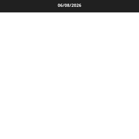
Salta
06/08/2026
al
contenuto