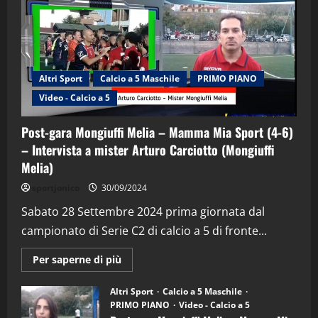
Altri Sport
Calcio a 5 Maschile
PRIMO PIANO
Video - Calcio a 5
Post-gara Mongiuffi Melia – Mamma Mia Sport (4-6)
– Intervista a mister Arturo Carciotto (Mongiuffi
Melia)
"SportEmpire" in Podcast
Sport News
sportjonico
30/09/2024
“SportEmpire” in Podcast: 29^ Puntata
(Martedi 28 Aprile 2026)
Sabato 28 Settembre 2024 prima giornata dal
campionato di Serie C2 di calcio a 5 di fronte...
28/04/2026
2
Maggiori
Per saperne di più
informazioni
"SportEmpire" in Podcast
su
“SportEmpire” in Podcast: 28^ Puntata
Post-
Altri Sport
Calcio a 5 Maschile
gara
(Martedi 21 Aprile 2026)
PRIMO PIANO
Video - Calcio a 5
Mongiuffi