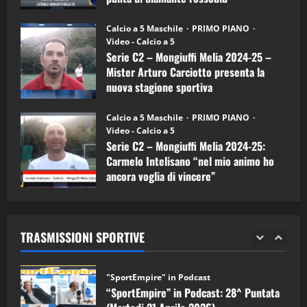
(Mongiuffi
Melia)
"SportEmpire" in Podcast
26/09/2024
“SportEmpire” in Podcast: 30^ Puntata
Calcio a 5 Maschile
PRIMO PIANO
(Martedi 05 Maggio 2026)
Video - Calcio a 5
Serie C2 – Mongiuffi Melia 2024-25 –
08/05/2026
1
Mister Arturo Carciotto presenta la
nuova stagione sportiva
"SportEmpire" in Podcast
Sport News
11/09/2024
“SportEmpire” in Podcast: 29^ Puntata
Calcio a 5 Maschile
PRIMO PIANO
(Martedi 28 Aprile 2026)
Video - Calcio a 5
Serie C2 – Mongiuffi Melia 2024-25:
28/04/2026
2
Carmelo Intelisano “nel mio animo ho
ancora voglia di vincere”
"SportEmpire" in Podcast
05/09/2024
“SportEmpire” in Podcast: 28^ Puntata
(Martedi 21 Aprile 2026)
TRASMISSIONI SPORTIVE
21/04/2026
3
"SportEmpire" in Podcast
Sport News
“SportEmpire” in Podcast: 27^ Puntata