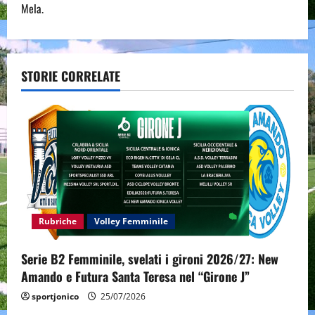
n
Mela.
a
v
STORIE CORRELATE
i
g
a
t
i
Rubriche
Volley Femminile
o
Serie B2 Femminile, svelati i gironi 2026/27: New
n
Amando e Futura Santa Teresa nel “Girone J”
sportjonico
25/07/2026