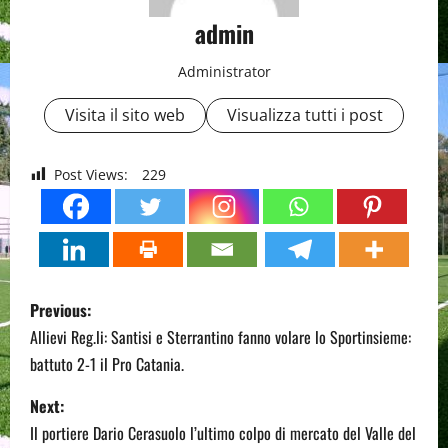
admin
Administrator
Visita il sito web
Visualizza tutti i post
Post Views:
229
P
Previous:
o
Allievi Reg.li: Santisi e Sterrantino fanno volare lo Sportinsieme:
battuto 2-1 il Pro Catania.
s
Next:
t
Il portiere Dario Cerasuolo l’ultimo colpo di mercato del Valle del