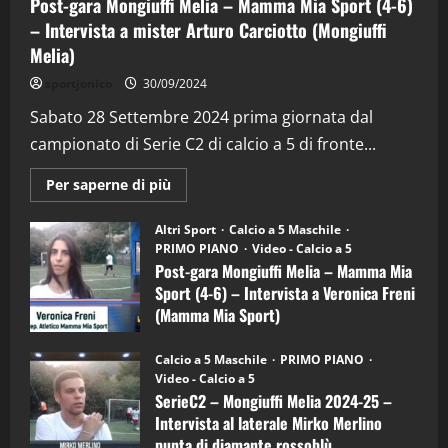
Post-gara Mongiuffi Melia – Mamma Mia Sport (4-6)
28/04/2026
2
– Intervista a mister Arturo Carciotto (Mongiuffi
Melia)
"SportEmpire" in Podcast
sportjonico
30/09/2024
“SportEmpire” in Podcast: 28^ Puntata
(Martedi 21 Aprile 2026)
Sabato 28 Settembre 2024 prima giornata dal
campionato di Serie C2 di calcio a 5 di fronte...
21/04/2026
3
Maggiori
Per saperne di più
informazioni
"SportEmpire" in Podcast
Sport News
su
“SportEmpire” in Podcast: 27^ Puntata
Post-
Altri Sport
Calcio a 5 Maschile
gara
(Martedi 14 Aprile 2026)
PRIMO PIANO
Video - Calcio a 5
Mongiuffi
Melia
Post-gara Mongiuffi Melia – Mamma Mia
15/04/2026
–
4
Sport (4-6) – Intervista a Veronica Freni
Mamma
Mia
(Mamma Mia Sport)
Sport
"SportEmpire" in Podcast
(4-
30/09/2024
6)
“SportEmpire” in Podcast: 26^ Puntata
Calcio a 5 Maschile
PRIMO PIANO
–
(Martedi 07 Aprile 2026)
Video - Calcio a 5
Intervista
a
SerieC2 – Mongiuffi Melia 2024-25 –
08/04/2026
mister
5
Intervista al laterale Mirko Merlino
Arturo
Carciotto
punta di diamante rossoblù