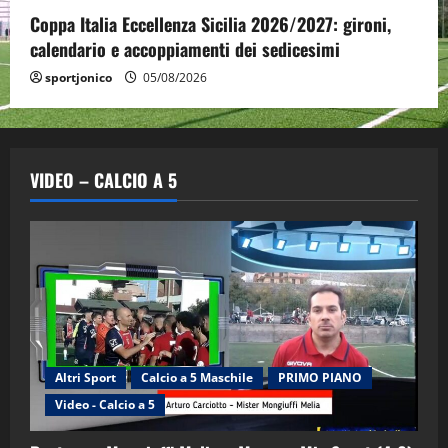
Coppa Italia Eccellenza Sicilia 2026/2027: gironi,
calendario e accoppiamenti dei sedicesimi
sportjonico
05/08/2026
VIDEO – CALCIO A 5
Altri Sport
Calcio a 5 Maschile
PRIMO PIANO
"SportEmpire" in Podcast
Sport News
Video - Calcio a 5
“SportEmpire” in Podcast: 29^ Puntata
(Martedi 28 Aprile 2026)