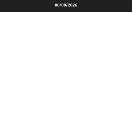
Salta
06/08/2026
al
contenuto