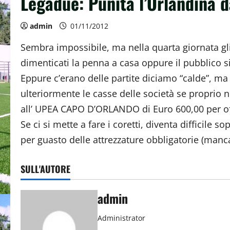
Legadue: Punita l’Orlandina d
admin
01/11/2012
Sembra impossibile, ma nella quarta giornata gli 
dimenticati la penna a casa oppure il pubblico si
Eppure c’erano delle partite diciamo “calde”, ma 
ulteriormente le casse delle società se proprio n
all’ UPEA CAPO D’ORLANDO di Euro 600,00 per offes
Se ci si mette a fare i coretti, diventa diffici
per guasto delle attrezzature obbligatorie (man
SULL'AUTORE
admin
Administrator