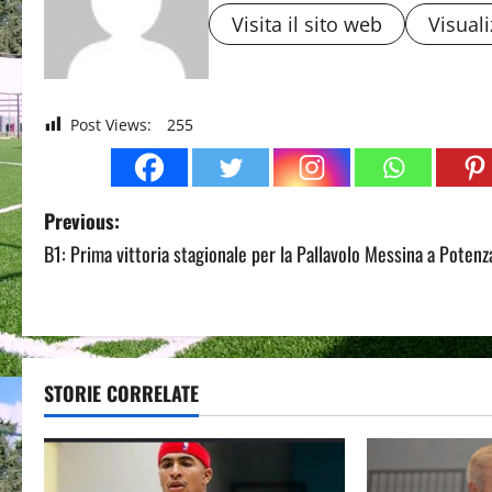
Visita il sito web
Visuali
Post Views:
255
P
Previous:
B1: Prima vittoria stagionale per la Pallavolo Messina a Potenz
o
s
t
STORIE CORRELATE
n
a