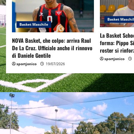
v
i
Basket Maschi
g
Basket Maschile
La Basket Scho
a
NOVA Basket, che colpo: arriva Raul
forma: Pippo Si
De La Cruz. Ufficiale anche il rinnovo
roster si rinfo
t
di Daniele Gentile
sportjonico
i
sportjonico
19/07/2026
o
n