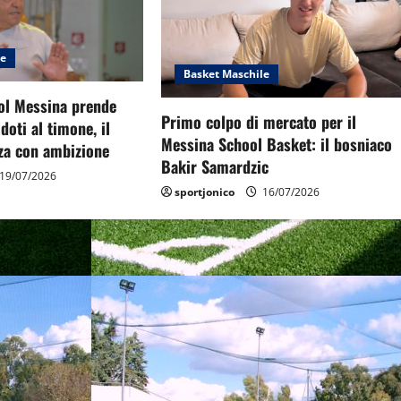
le
Basket Maschile
ol Messina prende
Primo colpo di mercato per il
doti al timone, il
Messina School Basket: il bosniaco
rza con ambizione
Bakir Samardzic
19/07/2026
sportjonico
16/07/2026