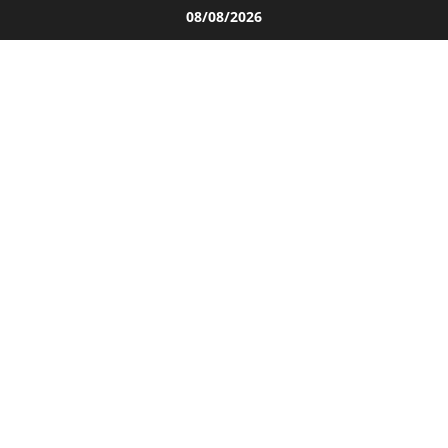
Salta
08/08/2026
al
contenuto