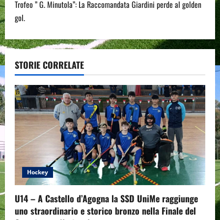
Trofeo ” G. Minutola”: La Raccomandata Giardini perde al golden
t
gol.
n
a
STORIE CORRELATE
v
i
g
a
t
Hockey
i
o
U14 – A Castello d’Agogna la SSD UniMe raggiunge
uno straordinario e storico bronzo nella Finale del