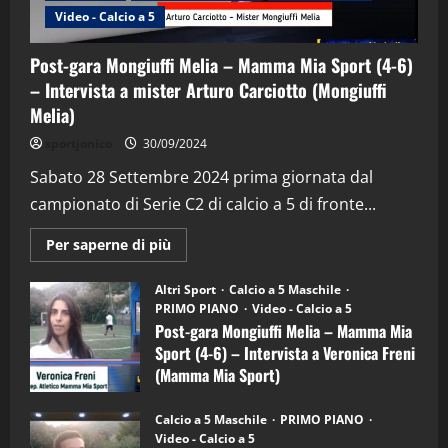
Video - Calcio a 5
Post-gara Mongiuffi Melia – Mamma Mia Sport (4-6)
– Intervista a mister Arturo Carciotto (Mongiuffi
Melia)
"SportEmpire" in Podcast
Sport News
sportjonico
30/09/2024
“SportEmpire” in Podcast: 29^ Puntata
(Martedi 28 Aprile 2026)
Sabato 28 Settembre 2024 prima giornata dal
campionato di Serie C2 di calcio a 5 di fronte...
28/04/2026
2
Maggiori
Per saperne di più
informazioni
"SportEmpire" in Podcast
su
“SportEmpire” in Podcast: 28^ Puntata
Post-
Altri Sport
Calcio a 5 Maschile
gara
(Martedi 21 Aprile 2026)
PRIMO PIANO
Video - Calcio a 5
Mongiuffi
Melia
Post-gara Mongiuffi Melia – Mamma Mia
21/04/2026
–
3
Sport (4-6) – Intervista a Veronica Freni
Mamma
Mia
(Mamma Mia Sport)
Sport
"SportEmpire" in Podcast
Sport News
(4-
30/09/2024
6)
“SportEmpire” in Podcast: 27^ Puntata
Calcio a 5 Maschile
PRIMO PIANO
–
(Martedi 14 Aprile 2026)
Video - Calcio a 5
Intervista