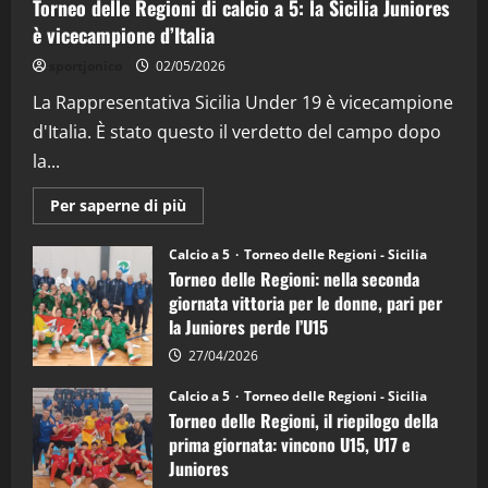
Torneo delle Regioni di calcio a 5: la Sicilia Juniores
è vicecampione d’Italia
"SportEmpire" in Podcast
“SportEmpire” in Podcast: 26^ Puntata
sportjonico
02/05/2026
(Martedi 07 Aprile 2026)
La Rappresentativa Sicilia Under 19 è vicecampione
08/04/2026
5
d'Italia. È stato questo il verdetto del campo dopo
la...
Maggiori
Per saperne di più
informazioni
su
Torneo
Calcio a 5
Torneo delle Regioni - Sicilia
delle
Torneo delle Regioni: nella seconda
Regioni
di
giornata vittoria per le donne, pari per
calcio
la Juniores perde l’U15
a
5:
la
27/04/2026
Sicilia
Juniores
Calcio a 5
Torneo delle Regioni - Sicilia
è
Torneo delle Regioni, il riepilogo della
vicecampione
d’Italia
prima giornata: vincono U15, U17 e
Juniores