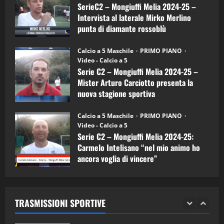
a
SerieC2 – Mongiuffi Melia 2024-25 –
15/04/2026
mister
4
Intervista al laterale Mirko Merlino
Arturo
Carciotto
punta di diamante rossoblù
(Mongiuffi
Melia)
"SportEmpire" in Podcast
26/09/2024
“SportEmpire” in Podcast: 26^ Puntata
Calcio a 5 Maschile
PRIMO PIANO
(Martedi 07 Aprile 2026)
Video - Calcio a 5
Serie C2 – Mongiuffi Melia 2024-25 –
08/04/2026
5
Mister Arturo Carciotto presenta la
nuova stagione sportiva
"SportEmpire" in Podcast
11/09/2024
“SportEmpire” in Podcast: 30^ Puntata
Calcio a 5 Maschile
PRIMO PIANO
(Martedi 05 Maggio 2026)
Video - Calcio a 5
Serie C2 – Mongiuffi Melia 2024-25:
08/05/2026
1
Carmelo Intelisano “nel mio animo ho
ancora voglia di vincere”
"SportEmpire" in Podcast
Sport News
05/09/2024
“SportEmpire” in Podcast: 29^ Puntata
(Martedi 28 Aprile 2026)
TRASMISSIONI SPORTIVE
28/04/2026
2