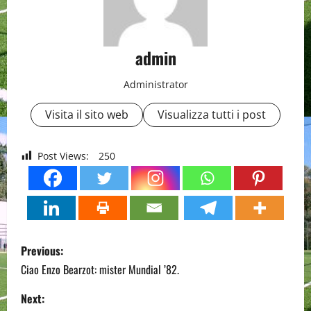
admin
Administrator
Visita il sito web
Visualizza tutti i post
Post Views:
250
P
Previous:
o
Ciao Enzo Bearzot: mister Mundial ’82.
s
Next: