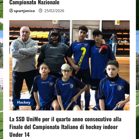
n
Campionato Nazionale
sportjonico
25/02/2026
Hockey
La SSD UniMe per il quarto anno consecutivo alla
Finale del Campionato Italiano di hockey indoor
Under 14