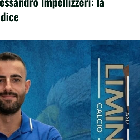
essandro Impellizzeri: la
udice