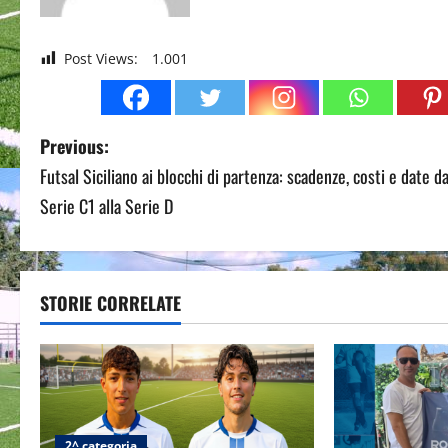
Post Views:
1.001
P
Previous:
Futsal Siciliano ai blocchi di partenza: scadenze, costi e date da
o
Serie C1 alla Serie D
s
t
STORIE CORRELATE
n
a
v
i
2^ categoria