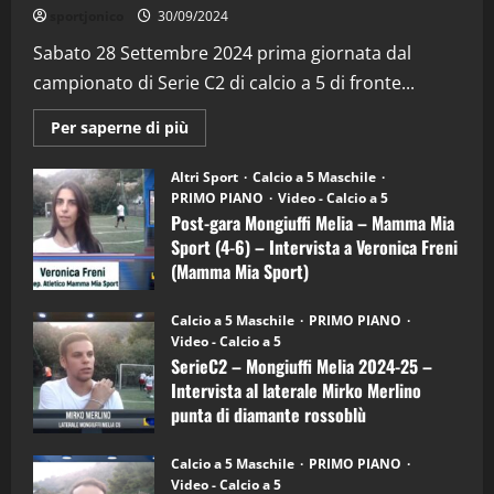
"SportEmpire" in Podcast
Sport News
sportjonico
30/09/2024
“SportEmpire” in Podcast: 29^ Puntata
(Martedi 28 Aprile 2026)
Sabato 28 Settembre 2024 prima giornata dal
campionato di Serie C2 di calcio a 5 di fronte...
28/04/2026
2
Maggiori
Per saperne di più
informazioni
"SportEmpire" in Podcast
su
“SportEmpire” in Podcast: 28^ Puntata
Post-
Altri Sport
Calcio a 5 Maschile
gara
(Martedi 21 Aprile 2026)
PRIMO PIANO
Video - Calcio a 5
Mongiuffi
Melia
Post-gara Mongiuffi Melia – Mamma Mia
21/04/2026
–
3
Sport (4-6) – Intervista a Veronica Freni
Mamma
Mia
(Mamma Mia Sport)
Sport
"SportEmpire" in Podcast
Sport News
(4-
30/09/2024
6)
“SportEmpire” in Podcast: 27^ Puntata
Calcio a 5 Maschile
PRIMO PIANO
–
(Martedi 14 Aprile 2026)
Video - Calcio a 5
Intervista
a
SerieC2 – Mongiuffi Melia 2024-25 –
15/04/2026
mister
4
Intervista al laterale Mirko Merlino
Arturo
Carciotto
punta di diamante rossoblù
(Mongiuffi
Melia)
"SportEmpire" in Podcast
26/09/2024
“SportEmpire” in Podcast: 26^ Puntata
Calcio a 5 Maschile
PRIMO PIANO
(Martedi 07 Aprile 2026)
Video - Calcio a 5