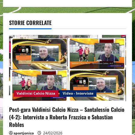
a
v
STORIE CORRELATE
i
g
a
t
i
Valdinisi Calcio Nizza
Video - Interviste
o
n
Post-gara Valdinisi Calcio Nizza – Santalessio Calcio
(4-2): Interviste a Roberto Frazzica e Sebastian
Robles
sportjonico
24/02/2026