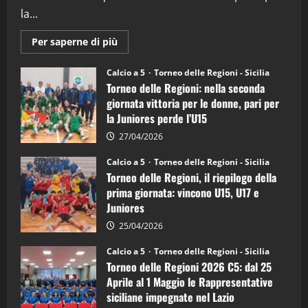
la...
Maggiori
Per saperne di più
informazioni
su
Torneo
Calcio a 5
Torneo delle Regioni - Sicilia
delle
Torneo delle Regioni: nella seconda
Regioni
di
giornata vittoria per le donne, pari per
calcio
la Juniores perde l’U15
a
5:
la
27/04/2026
Sicilia
Juniores
Calcio a 5
Torneo delle Regioni - Sicilia
è
Torneo delle Regioni, il riepilogo della
vicecampione
d’Italia
prima giornata: vincono U15, U17 e
Juniores
25/04/2026
Calcio a 5
Torneo delle Regioni - Sicilia
Torneo delle Regioni 2026 C5: dal 25
Aprile al 1 Maggio le Rappresentative
siciliane impegnate nel Lazio