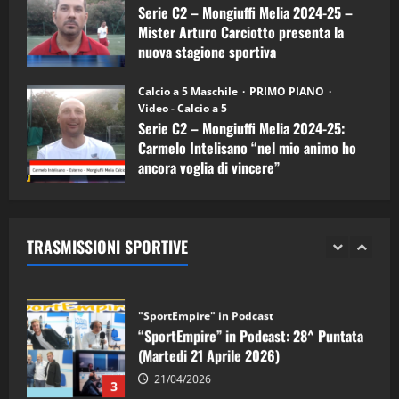
Serie C2 – Mongiuffi Melia 2024-25 –
08/04/2026
5
Mister Arturo Carciotto presenta la
nuova stagione sportiva
"SportEmpire" in Podcast
11/09/2024
“SportEmpire” in Podcast: 30^ Puntata
Calcio a 5 Maschile
PRIMO PIANO
(Martedi 05 Maggio 2026)
Video - Calcio a 5
Serie C2 – Mongiuffi Melia 2024-25:
08/05/2026
1
Carmelo Intelisano “nel mio animo ho
ancora voglia di vincere”
"SportEmpire" in Podcast
Sport News
05/09/2024
“SportEmpire” in Podcast: 29^ Puntata
(Martedi 28 Aprile 2026)
TRASMISSIONI SPORTIVE
28/04/2026
2
"SportEmpire" in Podcast
“SportEmpire” in Podcast: 28^ Puntata
(Martedi 21 Aprile 2026)
21/04/2026
3