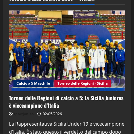
(Martedi 28 Aprile 2026)
28/04/2026
2
"SportEmpire" in Podcast
“SportEmpire” in Podcast: 28^ Puntata
(Martedi 21 Aprile 2026)
21/04/2026
3
"SportEmpire" in Podcast
Sport News
“SportEmpire” in Podcast: 27^ Puntata
(Martedi 14 Aprile 2026)
Calcio a 5 Maschile
Torneo delle Regioni - Sicilia
15/04/2026
4
Torneo delle Regioni di calcio a 5: la Sicilia Juniores
è vicecampione d’Italia
"SportEmpire" in Podcast
“SportEmpire” in Podcast: 26^ Puntata
sportjonico
02/05/2026
(Martedi 07 Aprile 2026)
La Rappresentativa Sicilia Under 19 è vicecampione
08/04/2026
5
d'Italia. È stato questo il verdetto del campo dopo