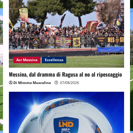
Acr Messina
Eccellenza
Messina, dal dramma di Ragusa al no al ripescaggio
Di Mimmo Muscolino
07/08/2026