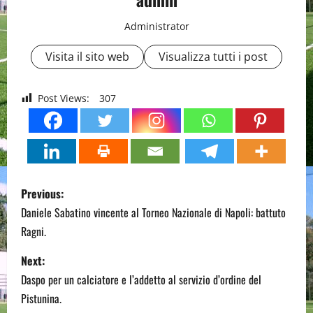
Administrator
Visita il sito web
Visualizza tutti i post
Post Views:
307
P
Previous:
o
Daniele Sabatino vincente al Torneo Nazionale di Napoli: battuto
Ragni.
s
Next:
t
Daspo per un calciatore e l’addetto al servizio d’ordine del
n
Pistunina.