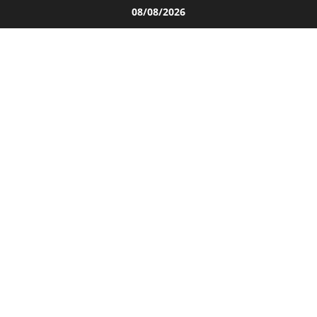
Salta
08/08/2026
al
contenuto