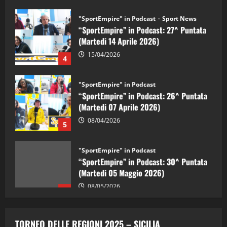
"SportEmpire" in Podcast
Sport News
“SportEmpire” in Podcast: 27^ Puntata
(Martedi 14 Aprile 2026)
15/04/2026
4
"SportEmpire" in Podcast
“SportEmpire” in Podcast: 26^ Puntata
(Martedi 07 Aprile 2026)
08/04/2026
5
"SportEmpire" in Podcast
“SportEmpire” in Podcast: 30^ Puntata
(Martedi 05 Maggio 2026)
08/05/2026
1
"SportEmpire" in Podcast
Sport News
“SportEmpire” in Podcast: 29^ Puntata
TORNEO DELLE REGIONI 2025 – SICILIA