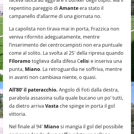
faceva fatica ad aggirare il bunker degli ospiti. Ma il
repentino pareggio di
Amante
era stato il
campanello d’allarme di una giornata no.
La capolista non tirava mai in porta, Frazzica non
veniva rifornito adeguatamente, mentre
l’inserimento dei centrocampisti non era puntuale
come al solito. La svolta al 25′ della ripresa quando
Filoramo
toglieva dalla difesa C
elis
i e inseriva una
punta,
Miano
. La retroguardia ne soffriva, mentre
in avanti non cambiava niente, o quasi.
All’80’ il pateracchio.
Angolo di Foti dalla destra,
parabola assassina sulla quale bucano un po’ tutti,
da dietro arriva
Vasta
che spinge in porta il gol
vittoria.
Nel finale al 94′
Miano
si mangia il gol del possibile