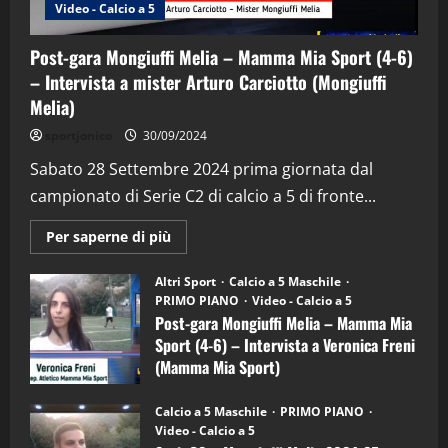
Video - Calcio a 5
“SportEmpire” in Podcast: 29^ Puntata
(Martedi 28 Aprile 2026)
Post-gara Mongiuffi Melia – Mamma Mia Sport (4-6)
28/04/2026
2
– Intervista a mister Arturo Carciotto (Mongiuffi
Melia)
"SportEmpire" in Podcast
sportjonico
30/09/2024
“SportEmpire” in Podcast: 28^ Puntata
(Martedi 21 Aprile 2026)
Sabato 28 Settembre 2024 prima giornata dal
campionato di Serie C2 di calcio a 5 di fronte...
21/04/2026
3
Maggiori
Per saperne di più
informazioni
"SportEmpire" in Podcast
Sport News
su
“SportEmpire” in Podcast: 27^ Puntata
Post-
Altri Sport
Calcio a 5 Maschile
gara
(Martedi 14 Aprile 2026)
PRIMO PIANO
Video - Calcio a 5
Mongiuffi
Melia
Post-gara Mongiuffi Melia – Mamma Mia
15/04/2026
–
4
Sport (4-6) – Intervista a Veronica Freni
Mamma
Mia
(Mamma Mia Sport)
Sport
"SportEmpire" in Podcast
(4-
30/09/2024
6)
“SportEmpire” in Podcast: 26^ Puntata
Calcio a 5 Maschile
PRIMO PIANO
–
(Martedi 07 Aprile 2026)
Video - Calcio a 5
Intervista
a