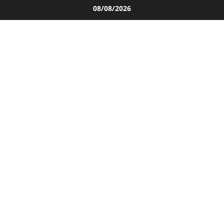
Salta
08/08/2026
al
contenuto