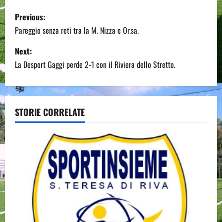
P
Previous:
o
Pareggio senza reti tra la M. Nizza e Or.sa.
s
Next:
La Desport Gaggi perde 2-1 con il Riviera dello Stretto.
t
n
a
STORIE CORRELATE
v
i
g
a
t