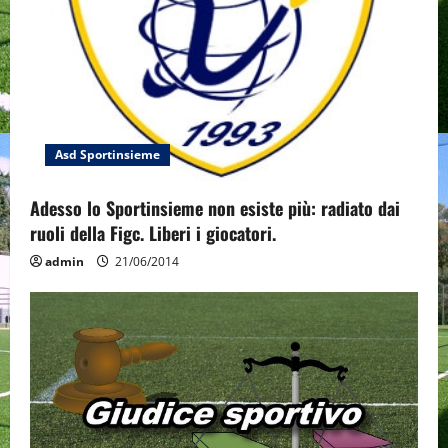
i
o
n
Asd Sportinsieme
Adesso lo Sportinsieme non esiste più: radiato dai
ruoli della Figc. Liberi i giocatori.
admin
21/06/2014