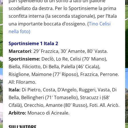
pari spendendo di un soffio a lato un pallone
scodellato da destra. Per lo Sportinsieme la prima
sconfitta interna (la seconda stagionale), per l’Itala
una importante boccata d’ossigeno. (
Tino Celisi
nella foto)
Sportinsieme 1 Itala 2
Marcatori
: 29′ Frazzica, 30′ Amante, 80′ Vasta.
Sportinsieme:
Declò, Lo Re, Celisi (70′ Miano),
Biella, Filiciotto, Di Bella, Palella (46′ Cicala),
Risiglione, Maimone (77′ Riposo), Frazzica, Perrone.
All: Filoramo.
Itala:
Di Pietro, Costa, D’Angelo, Ruggeri, Vasta, Di
Bella, Bellingheri (71′ Tomasello), Stracuzz i (68′
Cifalà), Orecchio, Amante (80′ Russo), Foti. All. Aricò.
Arbitro:
Monaco di Acireale.
SULL'AUTORE