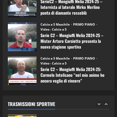
SerieC2 – Mongiuffi Melia 2024-25 –
08/04/2026
mister
5
Intervista al laterale Mirko Merlino
Arturo
Carciotto
punta di diamante rossoblù
(Mongiuffi
Melia)
"SportEmpire" in Podcast
26/09/2024
“SportEmpire” in Podcast: 30^ Puntata
Calcio a 5 Maschile
PRIMO PIANO
(Martedi 05 Maggio 2026)
Video - Calcio a 5
Serie C2 – Mongiuffi Melia 2024-25 –
08/05/2026
1
Mister Arturo Carciotto presenta la
nuova stagione sportiva
"SportEmpire" in Podcast
Sport News
11/09/2024
“SportEmpire” in Podcast: 29^ Puntata
Calcio a 5 Maschile
PRIMO PIANO
(Martedi 28 Aprile 2026)
Video - Calcio a 5
Serie C2 – Mongiuffi Melia 2024-25:
28/04/2026
2
Carmelo Intelisano “nel mio animo ho
ancora voglia di vincere”
"SportEmpire" in Podcast
05/09/2024
“SportEmpire” in Podcast: 28^ Puntata
(Martedi 21 Aprile 2026)
TRASMISSIONI SPORTIVE
21/04/2026
3