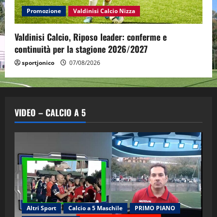
Promozione
Valdinisi Calcio Nizza
Valdinisi Calcio, Riposo leader: conferme e
continuità per la stagione 2026/2027
sportjonico
07/08/2026
VIDEO – CALCIO A 5
Altri Sport
Calcio a 5 Maschile
PRIMO PIANO
"SportEmpire" in Podcast
Sport News