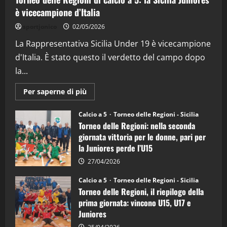
è vicecampione d’Italia
sportjonico
02/05/2026
La Rappresentativa Sicilia Under 19 è vicecampione
d'Italia. È stato questo il verdetto del campo dopo
la...
Maggiori
Per saperne di più
informazioni
su
Torneo
Calcio a 5
Torneo delle Regioni - Sicilia
delle
Torneo delle Regioni: nella seconda
Regioni
di
giornata vittoria per le donne, pari per
calcio
la Juniores perde l’U15
a
5:
la
27/04/2026
Sicilia
Juniores
Calcio a 5
Torneo delle Regioni - Sicilia
è
Torneo delle Regioni, il riepilogo della
vicecampione
d’Italia
prima giornata: vincono U15, U17 e
Juniores