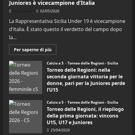
Juniores è vicecampione d’Italia
sportjonico
02/05/2026
La Rappresentativa Sicilia Under 19 è vicecampione
d'Italia. È stato questo il verdetto del campo dopo
la...
Maggiori
Per saperne di più
informazioni
su
Torneo
Calcio a 5
Torneo delle Regioni - Sicilia
delle
Torneo delle Regioni: nella
Regioni
di
seconda giornata vittoria per le
calcio
donne, pari per la Juniores perde
a
5:
l’U15
la
Sicilia
27/04/2026
Juniores
Calcio a 5
Torneo delle Regioni - Sicilia
è
vicecampione
Torneo delle Regioni, il riepilogo
d’Italia
della prima giornata: vincono
U15, U17 e Juniores
25/04/2026