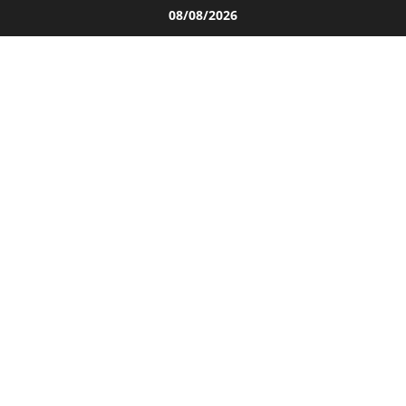
Salta
08/08/2026
al
contenuto