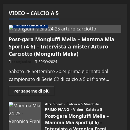
VIDEO – CALCIO A 5
Altri Sport
Calcio a 5 Maschile
PRIMO PIANO
Video - Calcio a 5
Post-gara Mongiuffi Melia – Mamma Mia
Sport (4-6) – Intervista a mister Arturo
Carciotto (Mongiuffi Melia)
sportjonico
30/09/2024
Sabato 28 Settembre 2024 prima giornata dal
campionato di Serie C2 di calcio a 5 di fronte...
Maggiori
Per saperne di più
informazioni
su
Post-
Altri Sport
Calcio a 5 Maschile
gara
PRIMO PIANO
Video - Calcio a 5
Mongiuffi
Melia
Post-gara Mongiuffi Melia –
–
Mamma Mia Sport (4-6) –
Mamma
Mia
Intervista a Veronica Freni