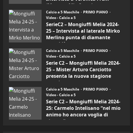
Sport
(Mamma Mia Sport)
(4-
6)
Calcio a 5 Maschile
PRIMO PIANO
30/09/2024
–
Video - Calcio a 5
Intervista
a
SerieC2 – Mongiuffi Melia 2024-
mister
25 – Intervista al laterale Mirko
Arturo
Carciotto
Merlino punta di diamante
(Mongiuffi
Melia)
rossoblù
Calcio a 5 Maschile
PRIMO PIANO
26/09/2024
Video - Calcio a 5
Serie C2 – Mongiuffi Melia 2024-
25 – Mister Arturo Carciotto
presenta la nuova stagione
sportiva
Calcio a 5 Maschile
PRIMO PIANO
11/09/2024
Video - Calcio a 5
Serie C2 – Mongiuffi Melia 2024-
25: Carmelo Intelisano “nel mio
animo ho ancora voglia di
vincere”
05/09/2024