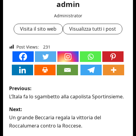
admin
Administrator
Visita il sito web
Visualizza tutti i post
Post Views:
231
P
Previous:
o
L’Itala fa lo sgambetto alla capolista Sportinsieme.
s
Next:
Un grande Beccaria regala la vittoria del
t
Roccalumera contro la Roccese.