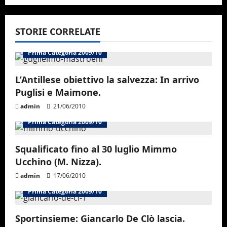
n
a
STORIE CORRELATE
v
Prima Categoria 2009/10
i
L’Antillese obiettivo la salvezza: In arrivo
g
Puglisi e Maimone.
a
admin
21/06/2010
Prima Categoria 2009/10
t
i
Squalificato fino al 30 luglio Mimmo
Ucchino (M. Nizza).
o
admin
17/06/2010
n
Prima Categoria 2009/10
Sportinsieme: Giancarlo De Clò lascia.