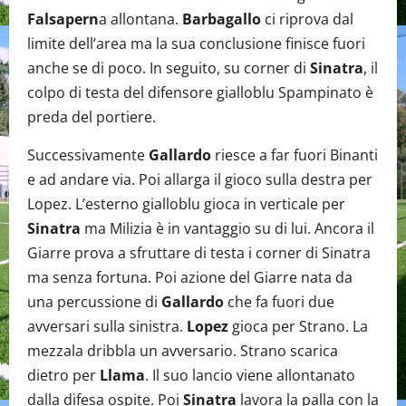
Falsapern
a allontana.
Barbagallo
ci riprova dal
limite dell’area ma la sua conclusione finisce fuori
anche se di poco. In seguito, su corner di
Sinatra
, il
colpo di testa del difensore gialloblu Spampinato è
preda del portiere.
Successivamente
Gallardo
riesce a far fuori Binanti
e ad andare via. Poi allarga il gioco sulla destra per
Lopez. L’esterno gialloblu gioca in verticale per
Sinatra
ma Milizia è in vantaggio su di lui. Ancora il
Giarre prova a sfruttare di testa i corner di Sinatra
ma senza fortuna. Poi azione del Giarre nata da
una percussione di
Gallardo
che fa fuori due
avversari sulla sinistra.
Lopez
gioca per Strano. La
mezzala dribbla un avversario. Strano scarica
dietro per
Llama
. Il suo lancio viene allontanato
dalla difesa ospite. Poi
Sinatra
lavora la palla con la