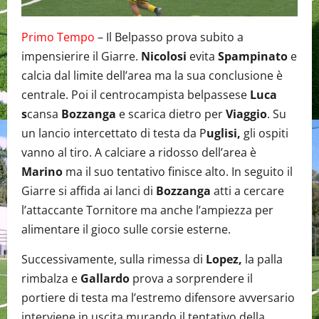
Primo Tempo
– Il Belpasso prova subito a
impensierire il Giarre.
Nicolosi
evita
Spampinato
e
calcia dal limite dell’area ma la sua conclusione è
centrale. Poi il centrocampista belpassese
Luca
s
cansa
Bozzanga
e scarica dietro per
Viaggio
. Su
un lancio intercettato di testa da P
uglisi,
gli ospiti
vanno al tiro. A calciare a ridosso dell’area è
Marino
ma il suo tentativo finisce alto. In seguito il
Giarre si affida ai lanci di
Bozzanga
atti a cercare
l’attaccante Tornitore ma anche l’ampiezza per
alimentare il gioco sulle corsie esterne.
Successivamente, sulla rimessa di
Lopez,
la palla
rimbalza e
Gallardo
prova a sorprendere il
portiere di testa ma l’estremo difensore avversario
interviene in uscita murando il tentativo della