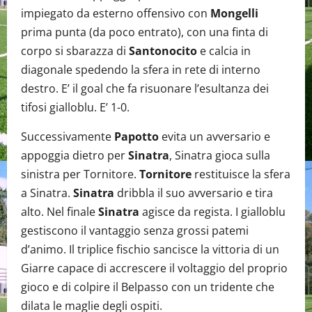
impiegato da esterno offensivo con
Mongelli
prima punta (da poco entrato), con una finta di
corpo si sbarazza di
Santonocito
e calcia in
diagonale spedendo la sfera in rete di interno
destro. E’ il goal che fa risuonare l’esultanza dei
tifosi gialloblu. E’ 1-0.
Successivamente
Papotto
evita un avversario e
appoggia dietro per
Sinatra
, Sinatra gioca sulla
sinistra per Tornitore.
Tornitore
restituisce la sfera
a Sinatra.
Sinatra
dribbla il suo avversario e tira
alto. Nel finale
Sinatra
agisce da regista. I gialloblu
gestiscono il vantaggio senza grossi patemi
d’animo. Il triplice fischio sancisce la vittoria di un
Giarre capace di accrescere il voltaggio del proprio
gioco e di colpire il Belpasso con un tridente che
dilata le maglie degli ospiti.