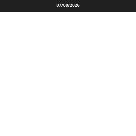
Salta
07/08/2026
al
contenuto