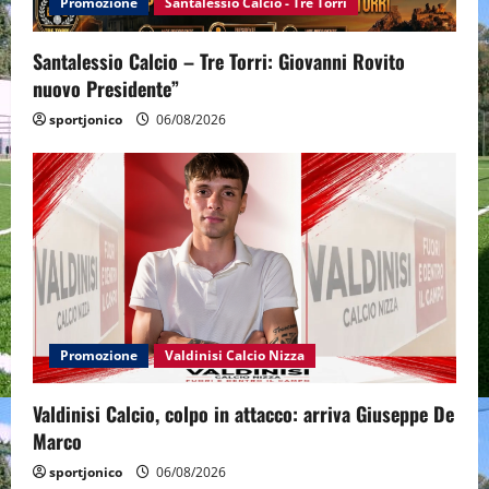
Promozione
Santalessio Calcio - Tre Torri
o
n
Santalessio Calcio – Tre Torri: Giovanni Rovito
nuovo Presidente”
sportjonico
06/08/2026
Promozione
Valdinisi Calcio Nizza
Valdinisi Calcio, colpo in attacco: arriva Giuseppe De
Marco
sportjonico
06/08/2026