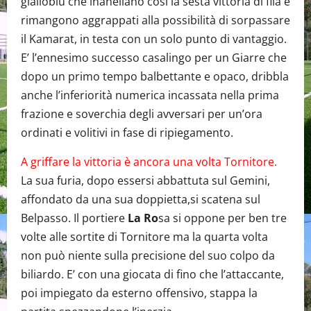
gialloblu che inanellano così la sesta vittoria di fila e
rimangono aggrappati alla possibilità di sorpassare
il Kamarat, in testa con un solo punto di vantaggio.
E’ l’ennesimo successo casalingo per un Giarre che
dopo un primo tempo balbettante e opaco, dribbla
anche l’inferiorità numerica incassata nella prima
frazione e soverchia degli avversari per un’ora
ordinati e volitivi in fase di ripiegamento.
A griffare la vittoria è ancora una volta Tornitore.
La sua furia, dopo essersi abbattuta sul Gemini,
affondato da una sua doppietta,si scatena sul
Belpasso. Il portiere
La Ro
sa si oppone per ben tre
volte alle sortite di Tornitore ma la quarta volta
non può niente sulla precisione del suo colpo da
biliardo. E’ con una giocata di fino che l’attaccante,
poi impiegato da esterno offensivo, stappa la