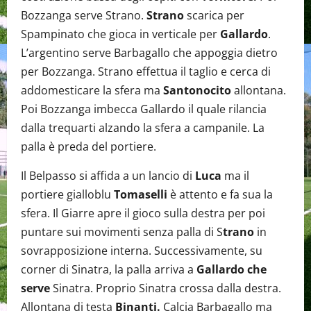
Bozzanga serve Strano.
Strano
scarica per
Spampinato che gioca in verticale per
Gallardo
.
L’argentino serve Barbagallo che appoggia dietro
per Bozzanga. Strano effettua il taglio e cerca di
addomesticare la sfera ma
Santonocito
allontana.
Poi Bozzanga imbecca Gallardo il quale rilancia
dalla trequarti alzando la sfera a campanile. La
palla è preda del portiere.
Il Belpasso si affida a un lancio di
Luca
ma il
portiere gialloblu
Tomaselli
è attento e fa sua la
sfera. Il Giarre apre il gioco sulla destra per poi
puntare sui movimenti senza palla di S
trano
in
sovrapposizione interna. Successivamente, su
corner di Sinatra, la palla arriva a
Gallardo che
serve
Sinatra. Proprio Sinatra crossa dalla destra.
Allontana di testa
Binanti.
Calcia Barbagallo ma