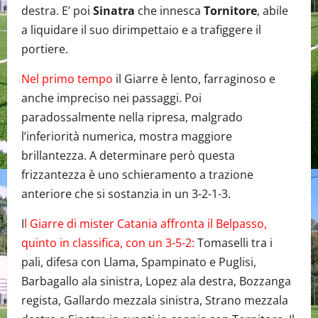
destra. E’ poi
Sinatra
che innesca
Tornitore
, abile
a liquidare il suo dirimpettaio e a trafiggere il
portiere.
Nel primo tempo
il Giarre è lento, farraginoso e
anche impreciso nei passaggi. Poi
paradossalmente nella ripresa, malgrado
l’inferiorità numerica, mostra maggiore
brillantezza. A determinare però questa
frizzantezza è uno schieramento a trazione
anteriore che si sostanzia in un 3-2-1-3.
I
l Giarre di mister Catania affronta il Belpasso,
quinto in classifica, con un 3-5-2:
Tomaselli tra i
pali, difesa con Llama, Spampinato e Puglisi,
Barbagallo ala sinistra, Lopez ala destra, Bozzanga
regista, Gallardo mezzala sinistra, Strano mezzala