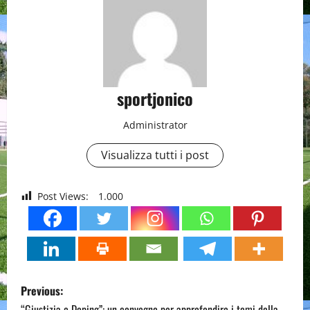
sportjonico
Administrator
Visualizza tutti i post
Post Views:
1.000
P
Previous:
“Giustizia e Doping”: un convegno per approfondire i temi della