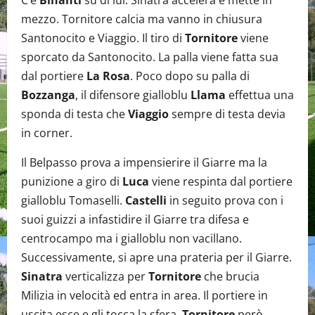
mezzo. Tornitore calcia ma vanno in chiusura
Santonocito e Viaggio. Il tiro di
Tornitore
viene
sporcato da Santonocito. La palla viene fatta sua
dal portiere
La Rosa
. Poco dopo su palla di
Bozzanga
, il difensore gialloblu
Llama
effettua una
sponda di testa che
Viaggio
sempre di testa devia
in corner.
Il Belpasso prova a impensierire il Giarre ma la
punizione a giro di
Luca
viene respinta dal portiere
gialloblu Tomaselli.
Castelli
in seguito prova con i
suoi guizzi a infastidire il Giarre tra difesa e
centrocampo ma i gialloblu non vacillano.
Successivamente, si apre una prateria per il Giarre.
Sinatra
verticalizza per
Tornitore
che brucia
Milizia in velocità ed entra in area. Il portiere in
uscita esce e gli tocca la sfera.
Tornitore
però