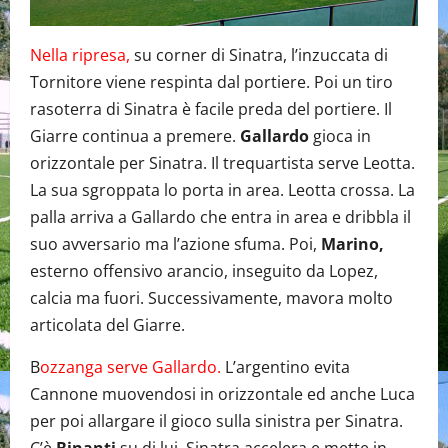
Nella ripresa,
su corner di Sinatra, l’inzuccata di
Tornitore viene respinta dal portiere. Poi un tiro
rasoterra di Sinatra è facile preda del portiere. Il
Giarre continua a premere.
Gallardo
gioca in
orizzontale per Sinatra. Il trequartista serve Leotta.
La sua sgroppata lo porta in area. Leotta crossa. La
palla arriva a Gallardo che entra in area e dribbla il
suo avversario ma l’azione sfuma. Poi,
Marino,
esterno offensivo arancio, inseguito da Lopez,
calcia ma fuori. Successivamente, mavora molto
articolata del Giarre.
B
ozzanga serve Gallardo.
L’argentino evita
Cannone muovendosi in orizzontale ed anche Luca
per poi allargare il gioco sulla sinistra per Sinatra.
C’è
Binanti
su di lui. Sinatra accelera e mette in