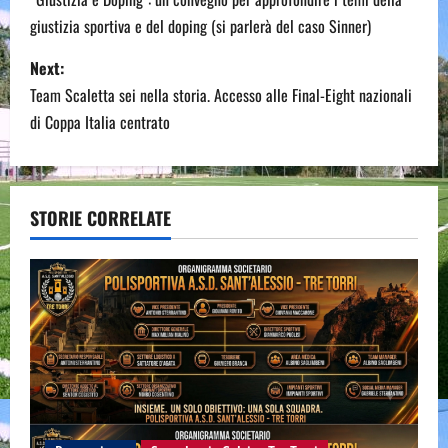
o
giustizia sportiva e del doping (si parlerà del caso Sinner)
s
Next:
t
Team Scaletta sei nella storia. Accesso alle Final-Eight nazionali
n
di Coppa Italia centrato
a
v
STORIE CORRELATE
i
g
a
t
i