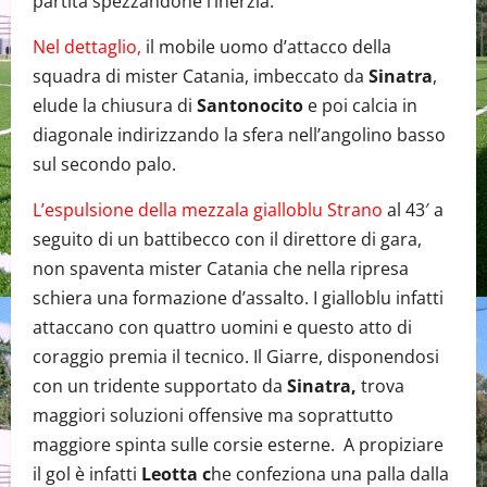
partita spezzandone l’inerzia.
Nel dettaglio,
il mobile uomo d’attacco della
squadra di mister Catania, imbeccato da
Sinatra
,
elude la chiusura di
Santonocito
e poi calcia in
diagonale indirizzando la sfera nell’angolino basso
sul secondo palo.
L’espulsione della mezzala gialloblu Strano
al 43′ a
seguito di un battibecco con il direttore di gara,
non spaventa mister Catania che nella ripresa
schiera una formazione d’assalto. I gialloblu infatti
attaccano con quattro uomini e questo atto di
coraggio premia il tecnico. Il Giarre, disponendosi
con un tridente supportato da
Sinatra,
trova
maggiori soluzioni offensive ma soprattutto
maggiore spinta sulle corsie esterne. A propiziare
il gol è infatti
Leotta c
he confeziona una palla dalla