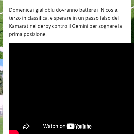
Domenica i gialloblu dovranno battere il Nicosia,
terzo in classifica, e sperare in un passo falso del
Kamarat nel derby contro il Gemini per sognare la
prima posizione.