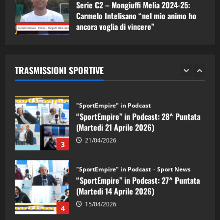
Serie C2 – Mongiuffi Melia 2024-25:
08/05/2026
1
Carmelo Intelisano “nel mio animo ho
ancora voglia di vincere”
"SportEmpire" in Podcast
Sport News
05/09/2024
“SportEmpire” in Podcast: 29^ Puntata
(Martedi 28 Aprile 2026)
TRASMISSIONI SPORTIVE
28/04/2026
2
"SportEmpire" in Podcast
“SportEmpire” in Podcast: 28^ Puntata
(Martedi 21 Aprile 2026)
21/04/2026
3
"SportEmpire" in Podcast
Sport News
“SportEmpire” in Podcast: 27^ Puntata
(Martedi 14 Aprile 2026)
15/04/2026
4