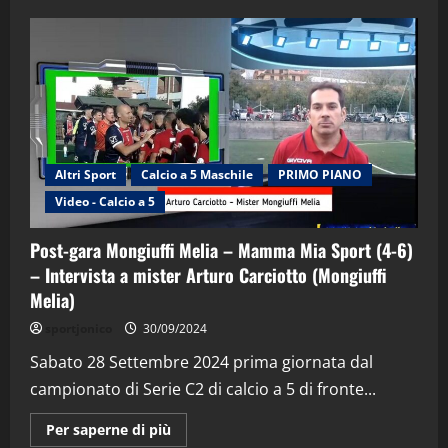
Altri Sport
Calcio a 5 Maschile
PRIMO PIANO
Video - Calcio a 5
Post-gara Mongiuffi Melia – Mamma Mia Sport (4-6)
– Intervista a mister Arturo Carciotto (Mongiuffi
Melia)
"SportEmpire" in Podcast
Sport News
sportjonico
30/09/2024
“SportEmpire” in Podcast: 29^ Puntata
(Martedi 28 Aprile 2026)
Sabato 28 Settembre 2024 prima giornata dal
campionato di Serie C2 di calcio a 5 di fronte...
28/04/2026
2
Maggiori
Per saperne di più
informazioni