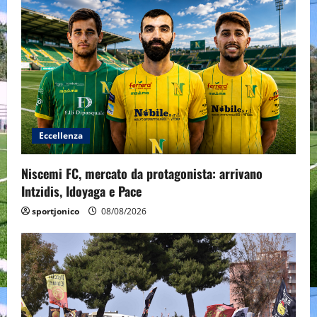
g
a
t
i
o
Eccellenza
n
Niscemi FC, mercato da protagonista: arrivano
Intzidis, Idoyaga e Pace
sportjonico
08/08/2026