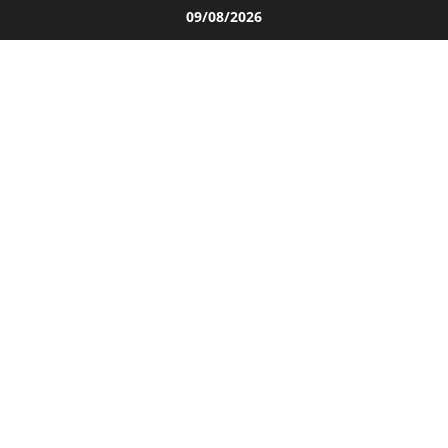
Salta
09/08/2026
al
contenuto