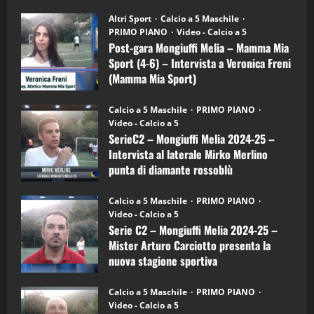
"SportEmpire" in Podcast
su
“SportEmpire” in Podcast: 28^ Puntata
Post-
Altri Sport
Calcio a 5 Maschile
gara
(Martedi 21 Aprile 2026)
PRIMO PIANO
Video - Calcio a 5
Mongiuffi
Melia
Post-gara Mongiuffi Melia – Mamma Mia
21/04/2026
–
3
Sport (4-6) – Intervista a Veronica Freni
Mamma
Mia
(Mamma Mia Sport)
Sport
"SportEmpire" in Podcast
Sport News
(4-
30/09/2024
6)
“SportEmpire” in Podcast: 27^ Puntata
Calcio a 5 Maschile
PRIMO PIANO
–
(Martedi 14 Aprile 2026)
Video - Calcio a 5
Intervista
a
SerieC2 – Mongiuffi Melia 2024-25 –
15/04/2026
mister
4
Intervista al laterale Mirko Merlino
Arturo
Carciotto
punta di diamante rossoblù
(Mongiuffi
Melia)
"SportEmpire" in Podcast
26/09/2024
“SportEmpire” in Podcast: 26^ Puntata
Calcio a 5 Maschile
PRIMO PIANO
(Martedi 07 Aprile 2026)
Video - Calcio a 5
Serie C2 – Mongiuffi Melia 2024-25 –
08/04/2026
5
Mister Arturo Carciotto presenta la
nuova stagione sportiva
"SportEmpire" in Podcast
11/09/2024
“SportEmpire” in Podcast: 30^ Puntata
Calcio a 5 Maschile
PRIMO PIANO
(Martedi 05 Maggio 2026)
Video - Calcio a 5