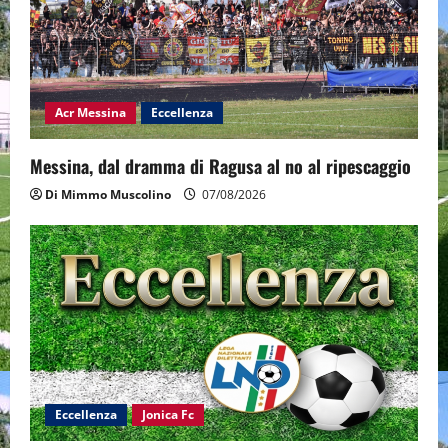
Acr Messina
Eccellenza
Messina, dal dramma di Ragusa al no al ripescaggio
Di Mimmo Muscolino
07/08/2026
Eccellenza
Jonica Fc