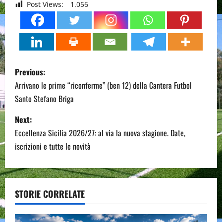
Post Views:
1.056
P
Previous:
o
Arrivano le prime “riconferme” (ben 12) della Cantera Futbol
Santo Stefano Briga
s
Next:
t
Eccellenza Sicilia 2026/27: al via la nuova stagione. Date,
n
iscrizioni e tutte le novità
a
v
STORIE CORRELATE
i