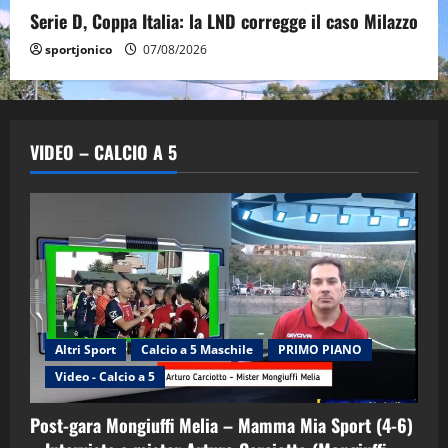
Serie D, Coppa Italia: la LND corregge il caso Milazzo
sportjonico
07/08/2026
VIDEO – CALCIO A 5
Altri Sport
Calcio a 5 Maschile
PRIMO PIANO
Video - Calcio a 5
Post-gara Mongiuffi Melia – Mamma Mia Sport (4-6)