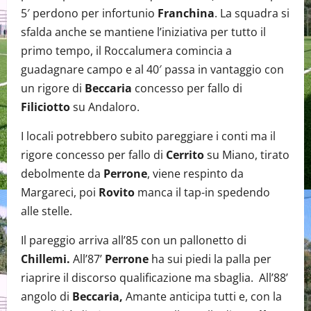
5′ perdono per infortunio
Franchina
. La squadra si
sfalda anche se mantiene l’iniziativa per tutto il
primo tempo, il Roccalumera comincia a
guadagnare campo e al 40′ passa in vantaggio con
un rigore di
Beccaria
concesso per fallo di
Filiciotto
su Andaloro.
I locali potrebbero subito pareggiare i conti ma il
rigore concesso per fallo di
Cerrito
su Miano, tirato
debolmente da
Perrone
, viene respinto da
Margareci, poi
Rovito
manca il tap-in spedendo
alle stelle.
Il pareggio arriva all’85 con un pallonetto di
Chillemi.
All’87’
Perrone
ha sui piedi la palla per
riaprire il discorso qualificazione ma sbaglia. All’88’
angolo di
Beccaria,
Amante anticipa tutti e, con la