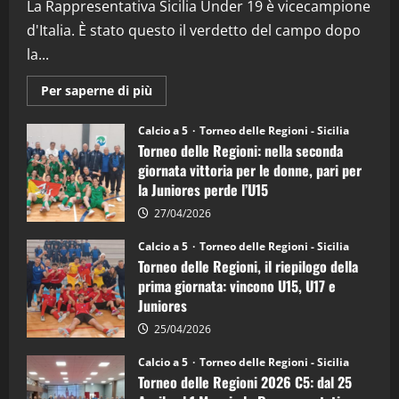
La Rappresentativa Sicilia Under 19 è vicecampione
08/04/2026
5
d'Italia. È stato questo il verdetto del campo dopo
la...
Maggiori
Per saperne di più
informazioni
su
Torneo
Calcio a 5
Torneo delle Regioni - Sicilia
delle
Torneo delle Regioni: nella seconda
Regioni
di
giornata vittoria per le donne, pari per
calcio
la Juniores perde l’U15
a
5:
la
27/04/2026
Sicilia
Juniores
Calcio a 5
Torneo delle Regioni - Sicilia
è
Torneo delle Regioni, il riepilogo della
vicecampione
d’Italia
prima giornata: vincono U15, U17 e
Juniores
25/04/2026
Calcio a 5
Torneo delle Regioni - Sicilia
Torneo delle Regioni 2026 C5: dal 25