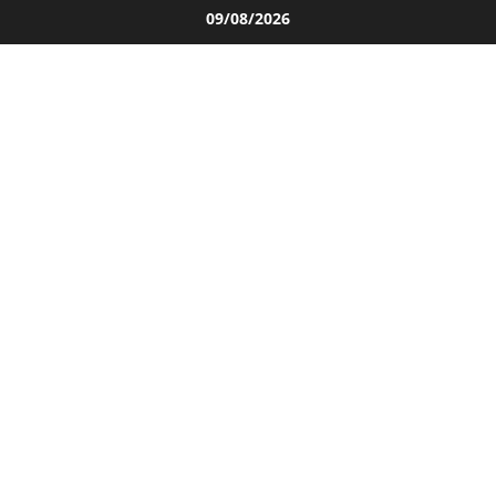
Salta
09/08/2026
al
contenuto