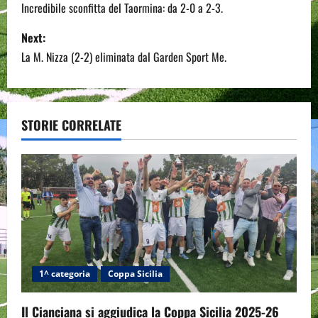
o
Incredibile sconfitta del Taormina: da 2-0 a 2-3.
s
Next:
La M. Nizza (2-2) eliminata dal Garden Sport Me.
t
n
a
STORIE CORRELATE
v
i
g
a
t
1^ categoria
Coppa Sicilia
i
Il Cianciana si aggiudica la Coppa Sicilia 2025-26