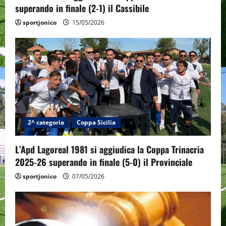
superando in finale (2-1) il Cassibile
o
sportjonico
15/05/2026
n
2^ categoria
Coppa Sicilia
L’Apd Lagoreal 1981 si aggiudica la Coppa Trinacria
2025-26 superando in finale (5-0) il Provinciale
sportjonico
07/05/2026