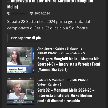
– Intervista a mister Arturo Carciotto (Mongiuffi
Melia)
"SportEmpire" in Podcast
Sport News
sportjonico
30/09/2024
“SportEmpire” in Podcast: 29^ Puntata
(Martedi 28 Aprile 2026)
Sabato 28 Settembre 2024 prima giornata dal
campionato di Serie C2 di calcio a 5 di fronte...
28/04/2026
2
Maggiori
Per saperne di più
informazioni
"SportEmpire" in Podcast
su
“SportEmpire” in Podcast: 28^ Puntata
Post-
Altri Sport
Calcio a 5 Maschile
gara
(Martedi 21 Aprile 2026)
PRIMO PIANO
Video - Calcio a 5
Mongiuffi
Melia
Post-gara Mongiuffi Melia – Mamma Mia
21/04/2026
–
3
Sport (4-6) – Intervista a Veronica Freni
Mamma
Mia
(Mamma Mia Sport)
Sport
"SportEmpire" in Podcast
Sport News
(4-
30/09/2024
6)
“SportEmpire” in Podcast: 27^ Puntata
Calcio a 5 Maschile
PRIMO PIANO
–
(Martedi 14 Aprile 2026)
Video - Calcio a 5
Intervista
a
SerieC2 – Mongiuffi Melia 2024-25 –
15/04/2026
mister
4
Intervista al laterale Mirko Merlino
Arturo
Carciotto
punta di diamante rossoblù
(Mongiuffi
Melia)
"SportEmpire" in Podcast
26/09/2024