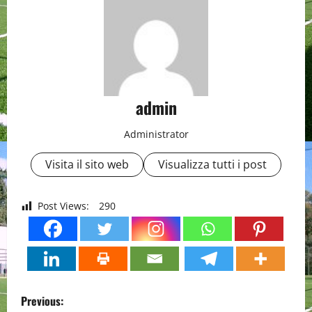
admin
Administrator
Visita il sito web
Visualizza tutti i post
Post Views:
290
P
Previous: