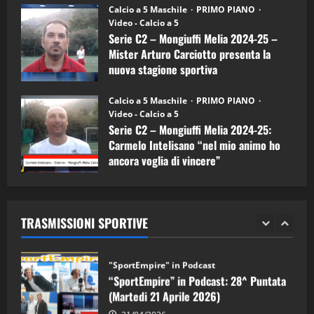
“SportEmpire” in Podcast: 26^ Puntata
Calcio a 5 Maschile
PRIMO PIANO
(Martedi 07 Aprile 2026)
Video - Calcio a 5
Serie C2 – Mongiuffi Melia 2024-25 –
08/04/2026
5
Mister Arturo Carciotto presenta la
nuova stagione sportiva
"SportEmpire" in Podcast
11/09/2024
“SportEmpire” in Podcast: 30^ Puntata
Calcio a 5 Maschile
PRIMO PIANO
(Martedi 05 Maggio 2026)
Video - Calcio a 5
Serie C2 – Mongiuffi Melia 2024-25:
08/05/2026
1
Carmelo Intelisano “nel mio animo ho
ancora voglia di vincere”
"SportEmpire" in Podcast
Sport News
05/09/2024
“SportEmpire” in Podcast: 29^ Puntata
(Martedi 28 Aprile 2026)
TRASMISSIONI SPORTIVE
28/04/2026
2
"SportEmpire" in Podcast
“SportEmpire” in Podcast: 28^ Puntata
(Martedi 21 Aprile 2026)