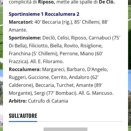
complicità di
Riposo,
mette alle spalle di
De Clò.
Sportinsieme 1 Roccalumera 2
Marcatori:
40′ Beccaria (rig.), 85′ Chillemi, 88′
Amante.
Sportinsieme:
Declò, Celisi, Riposo, Carnabuci (75′
Di Bella), Filiciotto, Biella, Rovito, Risiglione,
Franchina (5′ Chillemi), Perrone, Miano (60′
Frazzica). All. E. Filoramo.
Roccalumera:
Margareci, Barbaro, D’Angelo,
Ruggeri, Guccione, Cerrito, Andaloro (62′
Calderone), Beccaria, Turchet, Amante (89′
Morgante), Sergi (77′ Bombaci). All. G. Mancuso.
Arbitro:
Cutrufo di Catania
SULL'AUTORE