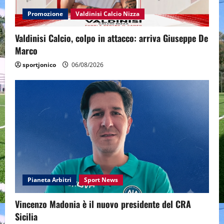
Promozione
Valdinisi Calcio Nizza
Valdinisi Calcio, colpo in attacco: arriva Giuseppe De
Marco
sportjonico
06/08/2026
Pianeta Arbitri
Sport News
Vincenzo Madonia è il nuovo presidente del CRA
Sicilia