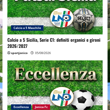
Calcio a 5 Maschile
Calcio a 5 Sicilia, Serie C1: definiti organici e gironi
2026/2027
sportjonico
05/08/2026
Eccellenza
Jonica Fc