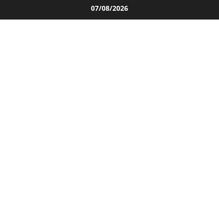
Salta
07/08/2026
al
contenuto