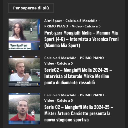
Maggiori
Per saperne di più
informazioni
"SportEmpire" in Podcast
su
“SportEmpire” in Podcast: 28^ Puntata
Post-
Altri Sport
Calcio a 5 Maschile
gara
(Martedi 21 Aprile 2026)
PRIMO PIANO
Video - Calcio a 5
Mongiuffi
Melia
Post-gara Mongiuffi Melia – Mamma Mia
21/04/2026
–
3
Sport (4-6) – Intervista a Veronica Freni
Mamma
Mia
(Mamma Mia Sport)
Sport
"SportEmpire" in Podcast
Sport News
(4-
30/09/2024
6)
“SportEmpire” in Podcast: 27^ Puntata
Calcio a 5 Maschile
PRIMO PIANO
–
(Martedi 14 Aprile 2026)
Video - Calcio a 5
Intervista
a
SerieC2 – Mongiuffi Melia 2024-25 –
15/04/2026
mister
4
Intervista al laterale Mirko Merlino
Arturo
Carciotto
punta di diamante rossoblù
(Mongiuffi
Melia)
"SportEmpire" in Podcast
26/09/2024
“SportEmpire” in Podcast: 26^ Puntata
Calcio a 5 Maschile
PRIMO PIANO
(Martedi 07 Aprile 2026)
Video - Calcio a 5
Serie C2 – Mongiuffi Melia 2024-25 –
08/04/2026
5
Mister Arturo Carciotto presenta la
nuova stagione sportiva
"SportEmpire" in Podcast
11/09/2024