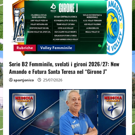
g
a
t
i
Rubriche
Volley Femminile
o
Serie B2 Femminile, svelati i gironi 2026/27: New
n
Amando e Futura Santa Teresa nel “Girone J”
sportjonico
25/07/2026