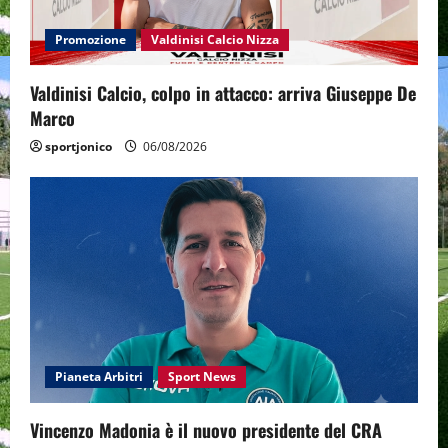
Promozione
Valdinisi Calcio Nizza
Valdinisi Calcio, colpo in attacco: arriva Giuseppe De
Marco
sportjonico
06/08/2026
Pianeta Arbitri
Sport News
Vincenzo Madonia è il nuovo presidente del CRA