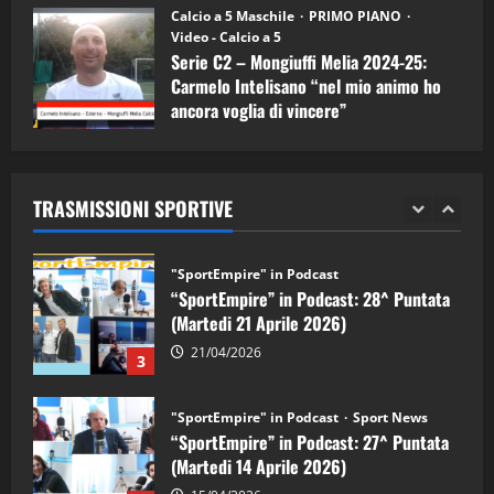
“SportEmpire” in Podcast: 30^ Puntata
Calcio a 5 Maschile
PRIMO PIANO
(Martedi 05 Maggio 2026)
Video - Calcio a 5
Serie C2 – Mongiuffi Melia 2024-25:
08/05/2026
1
Carmelo Intelisano “nel mio animo ho
ancora voglia di vincere”
"SportEmpire" in Podcast
Sport News
05/09/2024
“SportEmpire” in Podcast: 29^ Puntata
(Martedi 28 Aprile 2026)
TRASMISSIONI SPORTIVE
28/04/2026
2
"SportEmpire" in Podcast
“SportEmpire” in Podcast: 28^ Puntata
(Martedi 21 Aprile 2026)
21/04/2026
3
"SportEmpire" in Podcast
Sport News
“SportEmpire” in Podcast: 27^ Puntata
(Martedi 14 Aprile 2026)