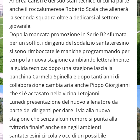
Andrea Caristi e del suo staff tecnico di cui fa parte
anche il roccalumerese Roberto Scala che allenerà
la seconda squadra oltre a dedicarsi al settore
giovanile.
Dopo la mancata promozione in Serie B2 sfumata
per un soffio, i dirigenti del sodalizio santateresino
si sono rimboccate le maniche programmando per
tempo la nuova stagione cambiando letteralmente
la guida tecnica: dopo una stagione lascia la
panchina Carmelo Spinella e dopo tanti anni di
collaborazione cambia aria anche Pippo Giorgianni
che si è accasato nella vicina Letojanni.
Lunedi presentazione del nuovo allenatore da
parte dei dirigenti per dare il via alla nuova
stagione che senza alcun remore si punta alla
“vittoria finale” anche se negli ambienti
santateresini circola v oce di un possibile