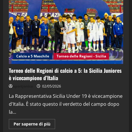
"SportEmpire" in Podcast
“SportEmpire” in Podcast: 28^ Puntata
(Martedi 21 Aprile 2026)
21/04/2026
3
"SportEmpire" in Podcast
Sport News
“SportEmpire” in Podcast: 27^ Puntata
(Martedi 14 Aprile 2026)
Calcio a 5 Maschile
Torneo delle Regioni - Sicilia
15/04/2026
4
Torneo delle Regioni di calcio a 5: la Sicilia Juniores
è vicecampione d’Italia
"SportEmpire" in Podcast
“SportEmpire” in Podcast: 26^ Puntata
sportjonico
02/05/2026
(Martedi 07 Aprile 2026)
La Rappresentativa Sicilia Under 19 è vicecampione
08/04/2026
5
d'Italia. È stato questo il verdetto del campo dopo
la...
Maggiori
Per saperne di più
informazioni
su