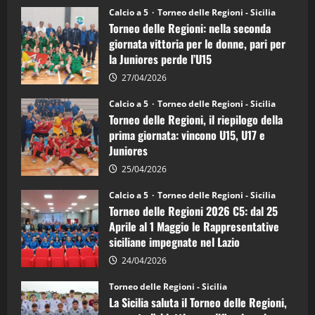
Torneo
Calcio a 5
Torneo delle Regioni - Sicilia
delle
Torneo delle Regioni: nella seconda
Regioni
di
giornata vittoria per le donne, pari per
calcio
la Juniores perde l’U15
a
5:
la
27/04/2026
Sicilia
Juniores
Calcio a 5
Torneo delle Regioni - Sicilia
è
Torneo delle Regioni, il riepilogo della
vicecampione
d’Italia
prima giornata: vincono U15, U17 e
Juniores
25/04/2026
Calcio a 5
Torneo delle Regioni - Sicilia
Torneo delle Regioni 2026 C5: dal 25
Aprile al 1 Maggio le Rappresentative
siciliane impegnate nel Lazio
24/04/2026
Torneo delle Regioni - Sicilia
La Sicilia saluta il Torneo delle Regioni,