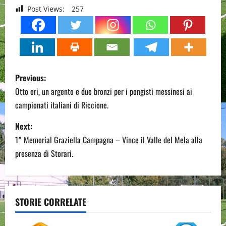
Post Views:
257
P
Previous:
o
Otto ori, un argento e due bronzi per i pongisti messinesi ai
campionati italiani di Riccione.
s
Next:
t
1^ Memorial Graziella Campagna – Vince il Valle del Mela alla
n
presenza di Storari.
a
v
STORIE CORRELATE
i