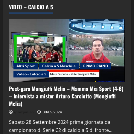
VIDEO – CALCIO A 5
Altri Sport
Calcio a 5 Maschile
PRIMO PIANO
Video - Calcio a 5
Post-gara Mongiuffi Melia – Mamma Mia Sport (4-6)
– Intervista a mister Arturo Carciotto (Mongiuffi
Melia)
"SportEmpire" in Podcast
Sport News
sportjonico
30/09/2024
“SportEmpire” in Podcast: 29^ Puntata
(Martedi 28 Aprile 2026)
Sabato 28 Settembre 2024 prima giornata dal
campionato di Serie C2 di calcio a 5 di fronte...
28/04/2026
2