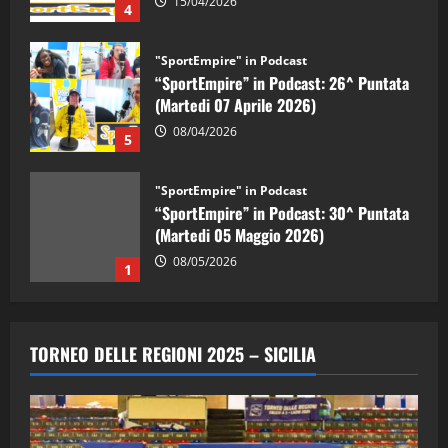
15/04/2026
4
"SportEmpire" in Podcast
“SportEmpire” in Podcast: 26^ Puntata
(Martedi 07 Aprile 2026)
08/04/2026
5
"SportEmpire" in Podcast
“SportEmpire” in Podcast: 30^ Puntata
(Martedi 05 Maggio 2026)
08/05/2026
1
"SportEmpire" in Podcast
Sport News
“SportEmpire” in Podcast: 29^ Puntata
TORNEO DELLE REGIONI 2025 – SICILIA
(Martedi 28 Aprile 2026)
28/04/2026
2