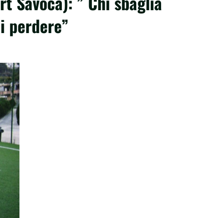
 Savoca): ” Chi sbaglia
di perdere”