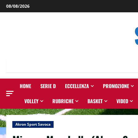
Salta
08/08/2026
al
contenuto
HOME
SERIE D
ECCELLENZA
PROMOZIONE
VOLLEY
RUBRICHE
BASKET
VIDEO
Akron Sport Savoca