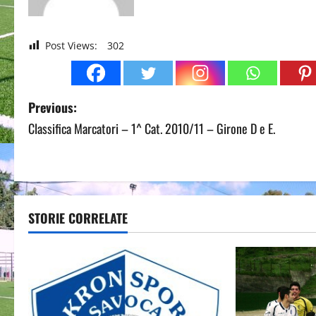
Post Views:
302
P
Previous:
Classifica Marcatori – 1^ Cat. 2010/11 – Girone D e E.
o
s
t
STORIE CORRELATE
n
a
v