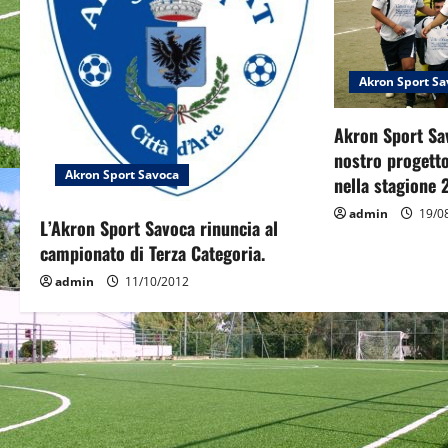
i
g
a
Akron Sport Sa
t
Akron Sport Sav
nostro progetto
i
Akron Sport Savoca
nella stagione 
o
admin
19/0
L’Akron Sport Savoca rinuncia al
n
campionato di Terza Categoria.
admin
11/10/2012