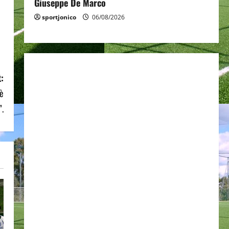
Giuseppe De Marco
sportjonico
06/08/2026
:
tè
”.