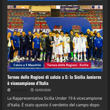
28/04/2026
2
"SportEmpire" in Podcast
“SportEmpire” in Podcast: 28^ Puntata
(Martedi 21 Aprile 2026)
21/04/2026
3
"SportEmpire" in Podcast
Sport News
“SportEmpire” in Podcast: 27^ Puntata
(Martedi 14 Aprile 2026)
Calcio a 5 Maschile
Torneo delle Regioni - Sicilia
15/04/2026
4
Torneo delle Regioni di calcio a 5: la Sicilia Juniores
è vicecampione d’Italia
"SportEmpire" in Podcast
“SportEmpire” in Podcast: 26^ Puntata
sportjonico
02/05/2026
(Martedi 07 Aprile 2026)
La Rappresentativa Sicilia Under 19 è vicecampione
08/04/2026
5
d'Italia. È stato questo il verdetto del campo dopo