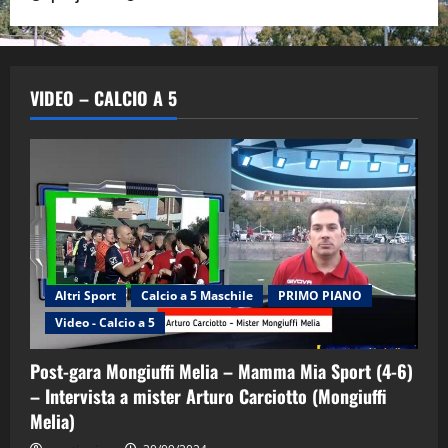
VIDEO – CALCIO A 5
Altri Sport
Calcio a 5 Maschile
PRIMO PIANO
Video - Calcio a 5
Post-gara Mongiuffi Melia – Mamma Mia Sport (4-6)
– Intervista a mister Arturo Carciotto (Mongiuffi
Melia)
"SportEmpire" in Podcast
Sport News