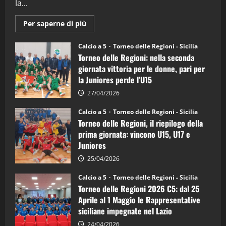
la...
Maggiori
Per saperne di più
informazioni
su
Torneo
Calcio a 5
Torneo delle Regioni - Sicilia
delle
Torneo delle Regioni: nella seconda
Regioni
di
giornata vittoria per le donne, pari per
calcio
la Juniores perde l’U15
a
5:
la
27/04/2026
Sicilia
Juniores
Calcio a 5
Torneo delle Regioni - Sicilia
è
Torneo delle Regioni, il riepilogo della
vicecampione
d’Italia
prima giornata: vincono U15, U17 e
Juniores
25/04/2026
Calcio a 5
Torneo delle Regioni - Sicilia
Torneo delle Regioni 2026 C5: dal 25
Aprile al 1 Maggio le Rappresentative
siciliane impegnate nel Lazio
24/04/2026