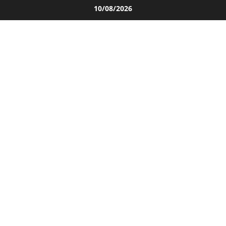
Salta
10/08/2026
al
contenuto