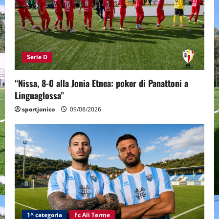
Serie D
“Nissa, 8-0 alla Jonia Etnea: poker di Panattoni a
Linguaglossa”
sportjonico
09/08/2026
1^ categoria
Fc Alì Terme