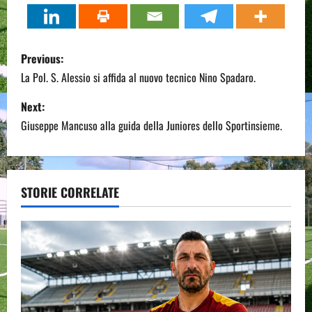
P
Previous:
o
La Pol. S. Alessio si affida al nuovo tecnico Nino Spadaro.
s
Next:
Giuseppe Mancuso alla guida della Juniores dello Sportinsieme.
t
n
a
STORIE CORRELATE
v
i
g