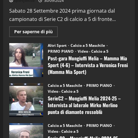
sportjonico
30/09/2024
“SportEmpire” in Podcast: 29^ Puntata
(Martedi 28 Aprile 2026)
Sabato 28 Settembre 2024 prima giornata dal
campionato di Serie C2 di calcio a 5 di fronte...
28/04/2026
2
Maggiori
Per saperne di più
informazioni
"SportEmpire" in Podcast
su
“SportEmpire” in Podcast: 28^ Puntata
Post-
Altri Sport
Calcio a 5 Maschile
gara
(Martedi 21 Aprile 2026)
PRIMO PIANO
Video - Calcio a 5
Mongiuffi
Melia
Post-gara Mongiuffi Melia – Mamma Mia
21/04/2026
–
3
Sport (4-6) – Intervista a Veronica Freni
Mamma
Mia
(Mamma Mia Sport)
Sport
"SportEmpire" in Podcast
Sport News
(4-
30/09/2024
6)
“SportEmpire” in Podcast: 27^ Puntata
Calcio a 5 Maschile
PRIMO PIANO
–
(Martedi 14 Aprile 2026)
Video - Calcio a 5
Intervista
a
SerieC2 – Mongiuffi Melia 2024-25 –
15/04/2026
mister
4
Intervista al laterale Mirko Merlino
Arturo
Carciotto
punta di diamante rossoblù
(Mongiuffi
Melia)
"SportEmpire" in Podcast
26/09/2024
“SportEmpire” in Podcast: 26^ Puntata
Calcio a 5 Maschile
PRIMO PIANO
(Martedi 07 Aprile 2026)
Video - Calcio a 5