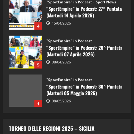
"SportEmpire" in Podcast
Sport News
“SportEmpire” in Podcast: 27^ Puntata
(Martedi 14 Aprile 2026)
15/04/2026
4
"SportEmpire" in Podcast
“SportEmpire” in Podcast: 26^ Puntata
(Martedi 07 Aprile 2026)
08/04/2026
5
"SportEmpire" in Podcast
“SportEmpire” in Podcast: 30^ Puntata
(Martedi 05 Maggio 2026)
08/05/2026
1
"SportEmpire" in Podcast
Sport News
“SportEmpire” in Podcast: 29^ Puntata
TORNEO DELLE REGIONI 2025 – SICILIA
(Martedi 28 Aprile 2026)