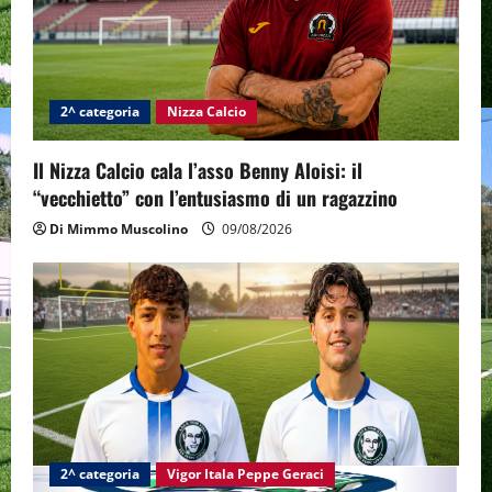
a
t
i
2^ categoria
Nizza Calcio
o
Il Nizza Calcio cala l’asso Benny Aloisi: il
n
“vecchietto” con l’entusiasmo di un ragazzino
Di Mimmo Muscolino
09/08/2026
2^ categoria
Vigor Itala Peppe Geraci