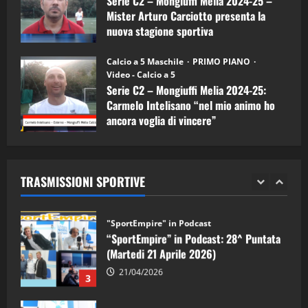
Serie C2 – Mongiuffi Melia 2024-25 –
08/04/2026
5
Mister Arturo Carciotto presenta la
nuova stagione sportiva
"SportEmpire" in Podcast
11/09/2024
“SportEmpire” in Podcast: 30^ Puntata
Calcio a 5 Maschile
PRIMO PIANO
(Martedi 05 Maggio 2026)
Video - Calcio a 5
Serie C2 – Mongiuffi Melia 2024-25:
08/05/2026
1
Carmelo Intelisano “nel mio animo ho
ancora voglia di vincere”
"SportEmpire" in Podcast
Sport News
05/09/2024
“SportEmpire” in Podcast: 29^ Puntata
(Martedi 28 Aprile 2026)
TRASMISSIONI SPORTIVE
28/04/2026
2
"SportEmpire" in Podcast
“SportEmpire” in Podcast: 28^ Puntata
(Martedi 21 Aprile 2026)
21/04/2026
3