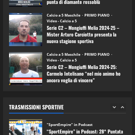
punta di diamante rossoblù
(Mongiuffi
Melia)
"SportEmpire" in Podcast
26/09/2024
“SportEmpire” in Podcast: 26^ Puntata
Calcio a 5 Maschile
PRIMO PIANO
(Martedi 07 Aprile 2026)
Video - Calcio a 5
Serie C2 – Mongiuffi Melia 2024-25 –
08/04/2026
5
Mister Arturo Carciotto presenta la
nuova stagione sportiva
"SportEmpire" in Podcast
11/09/2024
“SportEmpire” in Podcast: 30^ Puntata
Calcio a 5 Maschile
PRIMO PIANO
(Martedi 05 Maggio 2026)
Video - Calcio a 5
Serie C2 – Mongiuffi Melia 2024-25:
08/05/2026
1
Carmelo Intelisano “nel mio animo ho
ancora voglia di vincere”
"SportEmpire" in Podcast
Sport News
05/09/2024
“SportEmpire” in Podcast: 29^ Puntata
(Martedi 28 Aprile 2026)
TRASMISSIONI SPORTIVE
28/04/2026
2
"SportEmpire" in Podcast
“SportEmpire” in Podcast: 28^ Puntata