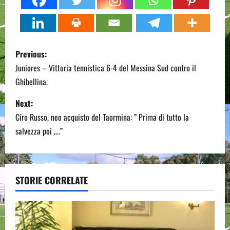
P
Previous:
o
Juniores – Vittoria tennistica 6-4 del Messina Sud contro il
Ghibellina.
s
Next:
t
Ciro Russo, neo acquisto del Taormina: ” Prima di tutto la
n
salvezza poi ….”
a
v
STORIE CORRELATE
i
g