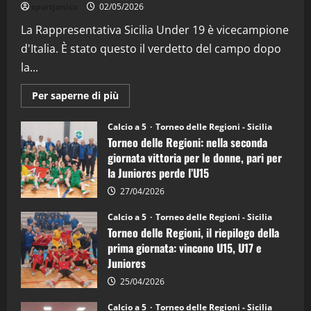
“SportEmpire” in Podcast: 26^ Puntata
sportjonico
02/05/2026
(Martedi 07 Aprile 2026)
La Rappresentativa Sicilia Under 19 è vicecampione
08/04/2026
5
d'Italia. È stato questo il verdetto del campo dopo
la...
Maggiori
Per saperne di più
informazioni
su
Torneo
Calcio a 5
Torneo delle Regioni - Sicilia
delle
Torneo delle Regioni: nella seconda
Regioni
di
giornata vittoria per le donne, pari per
calcio
la Juniores perde l’U15
a
5:
la
27/04/2026
Sicilia
Juniores
Calcio a 5
Torneo delle Regioni - Sicilia
è
Torneo delle Regioni, il riepilogo della
vicecampione
d’Italia
prima giornata: vincono U15, U17 e
Juniores
25/04/2026
Calcio a 5
Torneo delle Regioni - Sicilia