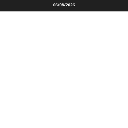
Salta
06/08/2026
al
contenuto