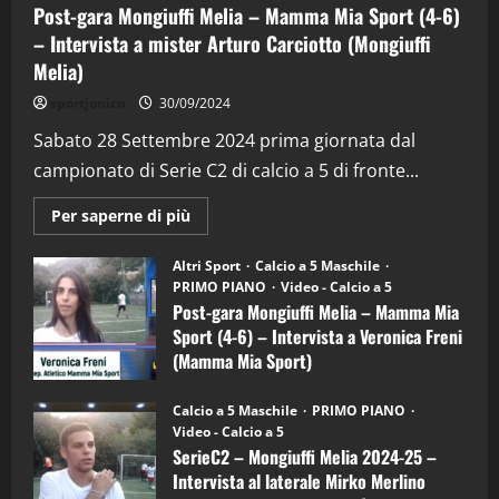
Post-gara Mongiuffi Melia – Mamma Mia Sport (4-6)
– Intervista a mister Arturo Carciotto (Mongiuffi
Melia)
"SportEmpire" in Podcast
Sport News
sportjonico
30/09/2024
“SportEmpire” in Podcast: 29^ Puntata
(Martedi 28 Aprile 2026)
Sabato 28 Settembre 2024 prima giornata dal
campionato di Serie C2 di calcio a 5 di fronte...
28/04/2026
2
Maggiori
Per saperne di più
informazioni
"SportEmpire" in Podcast
su
“SportEmpire” in Podcast: 28^ Puntata
Post-
Altri Sport
Calcio a 5 Maschile
gara
(Martedi 21 Aprile 2026)
PRIMO PIANO
Video - Calcio a 5
Mongiuffi
Melia
Post-gara Mongiuffi Melia – Mamma Mia
21/04/2026
–
3
Sport (4-6) – Intervista a Veronica Freni
Mamma
Mia
(Mamma Mia Sport)
Sport
"SportEmpire" in Podcast
Sport News
(4-
30/09/2024
6)
“SportEmpire” in Podcast: 27^ Puntata
Calcio a 5 Maschile
PRIMO PIANO
–
(Martedi 14 Aprile 2026)
Video - Calcio a 5
Intervista
a
SerieC2 – Mongiuffi Melia 2024-25 –
15/04/2026
mister
4
Intervista al laterale Mirko Merlino
Arturo
Carciotto