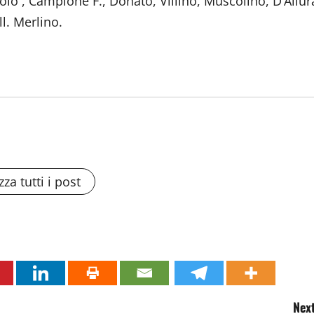
olo , Campione F., Donato, Villino, Muscolino, D’Allur
ll. Merlino.
zza tutti i post
Next