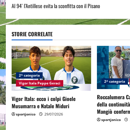
Al 94′ l’Antillese evita la sconfitta con il Pisano
o
s
t
STORIE CORRELATE
n
a
v
2^ categoria
i
2^ categoria
Vigor Itala Peppe Geraci
g
Roccalumera Cal
Vigor Itala: ecco i colpi Gioele
della continuit
a
Musumarra e Natale Miduri
Mangiò conferm
sportjonico
29/07/2026
t
sportjonico