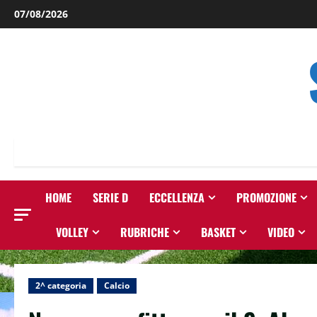
Salta
07/08/2026
al
contenuto
HOME
SERIE D
ECCELLENZA
PROMOZIONE
VOLLEY
RUBRICHE
BASKET
VIDEO
2^ categoria
Calcio