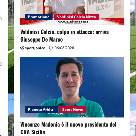
n
Promozione
Valdinisi Calcio Nizza
Valdinisi Calcio, colpo in attacco: arriva
Giuseppe De Marco
sportjonico
06/08/2026
a
Pianeta Arbitri
Sport News
Vincenzo Madonia è il nuovo presidente del
CRA Sicilia