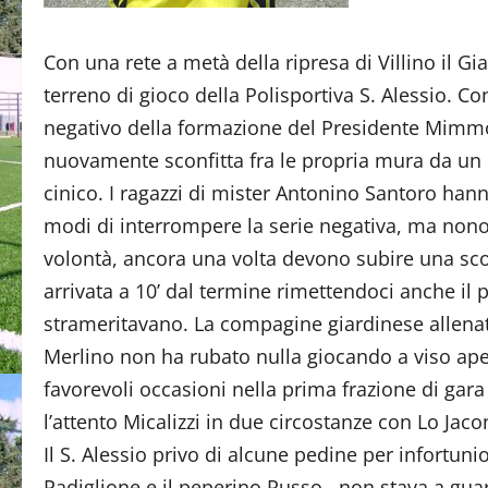
Con una rete a metà della ripresa di Villino il Gi
terreno di gioco della Polisportiva S. Alessio. Co
negativo della formazione del Presidente Mimm
nuovamente sconfitta fra le propria mura da un 
cinico. I ragazzi di mister Antonino Santoro hanno
modi di interrompere la serie negativa, ma non
volontà, ancora una volta devono subire una sco
arrivata a 10’ dal termine rimettendoci anche il
strameritavano. La compagine giardinese allena
Merlino non ha rubato nulla giocando a viso ape
favorevoli occasioni nella prima frazione di ga
l’attento Micalizzi in due circostanze con Lo Jac
Il S. Alessio privo di alcune pedine per infortuni
Padiglione e il peperino Russo, non stava a gua