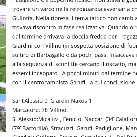
trovare un varco nella retroguardia avversaria c
Gullotta. Nella ripresa il tema tattico non camb
trovava riscontro in fase realizzativa. Quando orm
dal termine arrivava la doccia fredda per i raga
Giardini con Villino (in sospetta posizione di fuor
su tiro di Barbagallo e da pochi passi insaccava i
alla sequenza di sconfitte cercano il riscatto, ma
esserci inceppato. A pochi minuti dal termine nel
con il centrocampista Garufi, la cui conclusione
Sant’Alessio 0 GiardiniNaxos 1
Marcatore: 78’ Villino.
S. Alessio:Micalizzi, Fenicio, Naccari (34’ Calafior
(79’ Bartorilla), Stracuzzi, Garufi, Padiglione, Ma