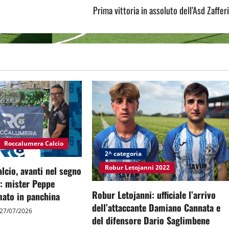
Prima vittoria in assoluto dell’Asd Zaffer
Roccalumera Calcio
2^ categoria
Robur Letojanni 2022
cio, avanti nel segno
à: mister Peppe
Robur Letojanni: ufficiale l’arrivo
ato in panchina
dell’attaccante Damiano Cannata e
27/07/2026
del difensore Dario Saglimbene