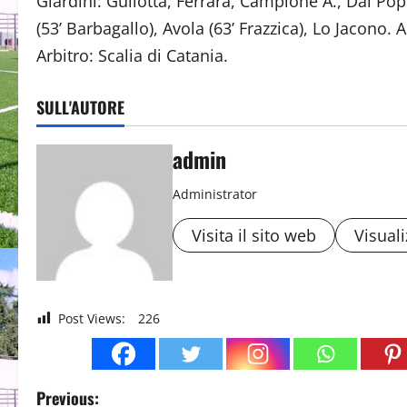
Giardini: Gullotta, Ferrara, Campione A., Dal Pop
(53’ Barbagallo), Avola (63’ Frazzica), Lo Jacono. A
Arbitro: Scalia di Catania.
SULL'AUTORE
admin
Administrator
Visita il sito web
Visuali
Post Views:
226
P
Previous: