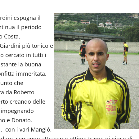
ardini espugna il
ntinua il periodo
o Costa,
Giardini più tonico e
 cercato in tutti i
ostante la buona
nfitta immeritata,
 punto che
ta da Roberto
rto creando delle
ra impegnando
ono e Donato.
o, con i vari Mangiò,
rdare, cercando attraverso ottime trame di gioco di